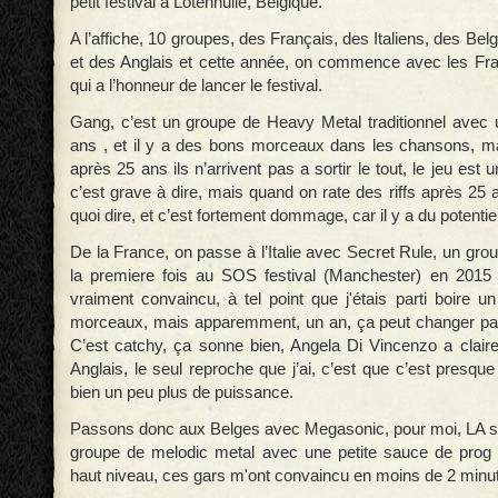
petit festival a Lotenhulle, Belgique.
A l’affiche, 10 groupes, des Français, des Italiens, des Bel
et des Anglais et cette année, on commence avec les Fr
qui a l’honneur de lancer le festival.
Gang, c’est un groupe de Heavy Metal traditionnel avec 
ans , et il y a des bons morceaux dans les chansons,
après 25 ans ils n’arrivent pas a sortir le tout, le jeu es
c’est grave à dire, mais quand on rate des riffs après 25 
quoi dire, et c’est fortement dommage, car il y a du potentiel
De la France, on passe à l’Italie avec Secret Rule, un grou
la premiere fois au SOS festival (Manchester) en 2015 
vraiment convaincu, à tel point que j'étais parti boire 
morceaux, mais apparemment, un an, ça peut changer pa
C’est catchy, ça sonne bien, Angela Di Vincenzo a claire
Anglais, le seul reproche que j’ai, c’est que c’est presque
bien un peu plus de puissance.
Passons donc aux Belges avec Megasonic, pour moi, LA su
groupe de melodic metal avec une petite sauce de prog 
haut niveau, ces gars m'ont convaincu en moins de 2 minu