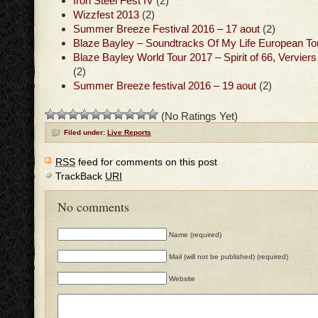
Iron Steel Fest IV
(2)
Wizzfest 2013
(2)
Summer Breeze Festival 2016 – 17 aout
(2)
Blaze Bayley – Soundtracks Of My Life European To
Blaze Bayley World Tour 2017 – Spirit of 66, Vervier
(2)
Summer Breeze festival 2016 – 19 aout
(2)
(No Ratings Yet)
Filed under:
Live Reports
RSS
feed for comments on this post
TrackBack
URI
No comments
Name (required)
Mail (will not be published) (required)
Website