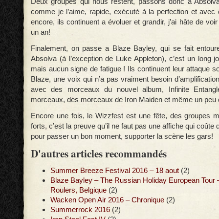
Deux groupes qui nous restent, passons donc à Absolv
comme je l’aime, rapide, exécuté à la perfection et avec du
encore, ils continuent a évoluer et grandir, j’ai hâte de voi
un an!
Finalement, on passe a Blaze Bayley, qui se fait entour
Absolva (à l’exception de Luke Appleton), c’est un long j
mais aucun signe de fatigue ! Ils continuent leur attaque s
Blaze, une voix qui n’a pas vraiment besoin d’amplification,
avec des morceaux du nouvel album, Infinite Entangl
morceaux, des morceaux de Iron Maiden et même un peu 
Encore une fois, le Wizzfest est une fête, des groupes
forts, c’est la preuve qu’il ne faut pas une affiche qui coûte 
pour passer un bon moment, supporter la scène les gars!
D'autres articles recommandés
Summer Breeze Festival 2016 – 18 aout
(2)
Blaze Bayley – The Russian Holiday European Tour 
Roulers, Belgique
(2)
Wacken Open Air 2016 – Chronique
(2)
Summerrock 2016
(2)