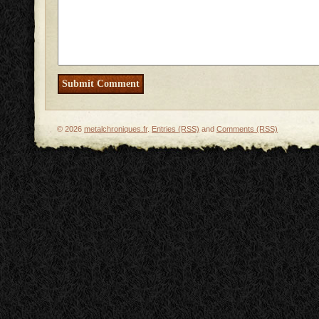
© 2026
metalchroniques.fr
.
Entries (RSS)
and
Comments (RSS)