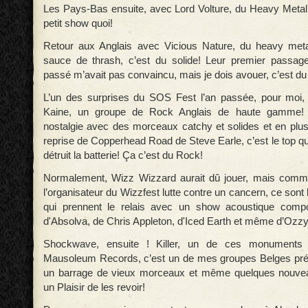
Les Pays-Bas ensuite, avec Lord Volture, du Heavy Metal 
petit show quoi!
Retour aux Anglais avec Vicious Nature, du heavy meta
sauce de thrash, c’est du solide! Leur premier passage
passé m’avait pas convaincu, mais je dois avouer, c’est du 
L’un des surprises du SOS Fest l’an passée, pour moi, 
Kaine, un groupe de Rock Anglais de haute gamme! 
nostalgie avec des morceaux catchy et solides et en plus
reprise de Copperhead Road de Steve Earle, c’est le top quo
détruit la batterie! Ça c’est du Rock!
Normalement, Wizz Wizzard aurait dû jouer, mais comme
l’organisateur du Wizzfest lutte contre un cancern, ce sont 
qui prennent le relais avec un show acoustique com
d'Absolva, de Chris Appleton, d'Iced Earth et même d’Ozz
Shockwave, ensuite ! Killer, un de ces monuments
Mausoleum Records, c’est un de mes groupes Belges préf
un barrage de vieux morceaux et même quelques nouveau
un Plaisir de les revoir!