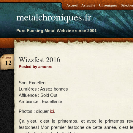
Accueil
Actualité
Chroniques
Sélectio
metalchroniques.fr
Pure Fucking Metal Webzine since 2001
Wizzfest 2016
AVR
12
Posted by amonre
Son: Excellent
Lumières : Assez bonnes
Affluence : Sold Out
Ambiance : Excellente
Photos : cliquer
ici
.
Ça y’est, c’est le printemps, et avec le printemps rev
festoches! Mon premier festoche de cette année, c’est l