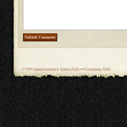
© 2026
metalchroniques.fr
.
Entries (RSS)
and
Comments (RSS)