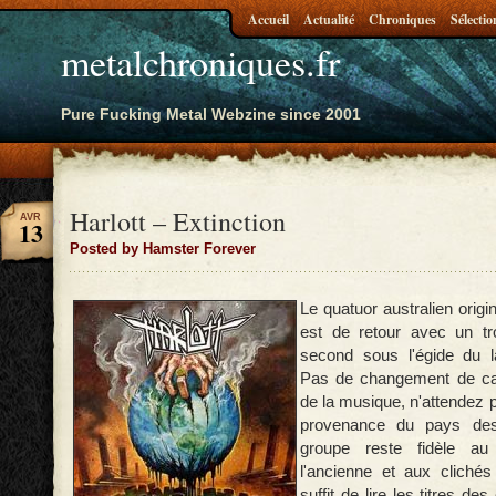
Accueil
Actualité
Chroniques
Sélectio
metalchroniques.fr
Pure Fucking Metal Webzine since 2001
Harlott – Extinction
AVR
13
Posted by Hamster Forever
Le quatuor australien orig
est de retour avec un tr
second sous l'égide du l
Pas de changement de ca
de la musique, n'attendez p
provenance du pays des
groupe reste fidèle au
l'ancienne et aux clichés
suffit de lire les titres d