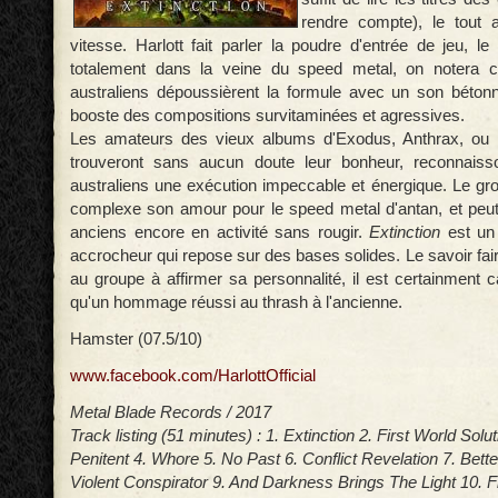
rendre compte), le tout a
vitesse. Harlott fait parler la poudre d'entrée de jeu, l
totalement dans la veine du speed metal, on notera 
australiens dépoussièrent la formule avec un son béton
booste des compositions survitaminées et agressives.
Les amateurs des vieux albums d'Exodus, Anthrax, ou 
trouveront sans aucun doute leur bonheur, reconnaisso
australiens une exécution impeccable et énergique. Le 
complexe son amour pour le speed metal d'antan, et peut 
anciens encore en activité sans rougir.
Extinction
est un
accrocheur qui repose sur des bases solides. Le savoir faire
au groupe à affirmer sa personnalité, il est certainment ca
qu'un hommage réussi au thrash à l'ancienne.
Hamster (07.5/10)
www.facebook.com/HarlottOfficial
Metal Blade Records / 2017
Track listing (51 minutes) : 1. Extinction 2. First World Solu
Penitent 4. Whore 5. No Past 6. Conflict Revelation 7. Bett
Violent Conspirator 9. And Darkness Brings The Light 10. 