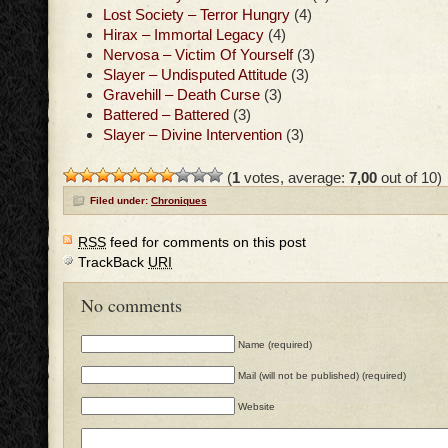
Lost Society – Terror Hungry
(4)
Hirax – Immortal Legacy
(4)
Nervosa – Victim Of Yourself
(3)
Slayer – Undisputed Attitude
(3)
Gravehill – Death Curse
(3)
Battered – Battered
(3)
Slayer – Divine Intervention
(3)
(
1
votes, average:
7,00
out of 10)
Filed under:
Chroniques
RSS
feed for comments on this post
TrackBack
URI
No comments
Name (required)
Mail (will not be published) (required)
Website