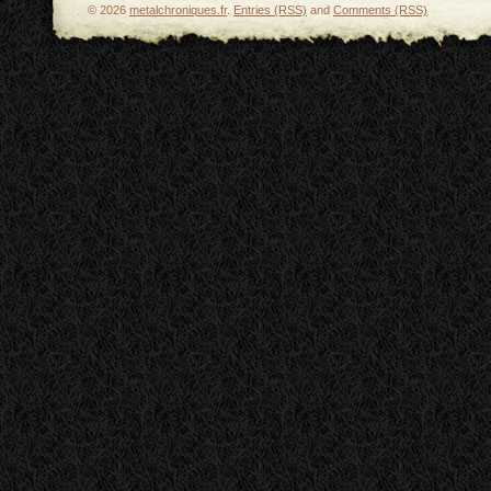
© 2026
metalchroniques.fr
.
Entries (RSS)
and
Comments (RSS)