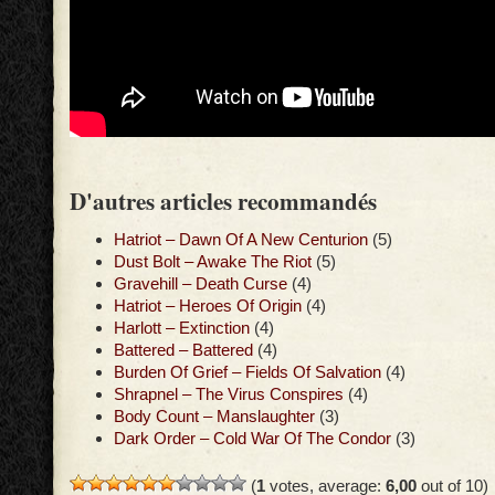
D'autres articles recommandés
Hatriot – Dawn Of A New Centurion
(5)
Dust Bolt – Awake The Riot
(5)
Gravehill – Death Curse
(4)
Hatriot – Heroes Of Origin
(4)
Harlott – Extinction
(4)
Battered – Battered
(4)
Burden Of Grief – Fields Of Salvation
(4)
Shrapnel – The Virus Conspires
(4)
Body Count – Manslaughter
(3)
Dark Order – Cold War Of The Condor
(3)
(
1
votes, average:
6,00
out of 10)