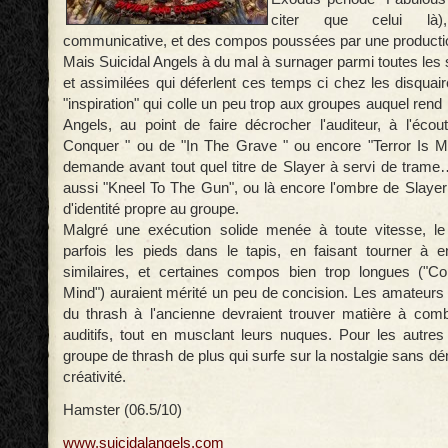
citer que celui là)
communicative, et des compos poussées par une productio
Mais Suicidal Angels à du mal à surnager parmi toutes les s
et assimilées qui déferlent ces temps ci chez les disquai
"inspiration" qui colle un peu trop aux groupes auquel re
Angels, au point de faire décrocher l'auditeur, à l'éco
Conquer " ou de "In The Grave " ou encore "Terror Is 
demande avant tout quel titre de Slayer à servi de trame…
aussi "Kneel To The Gun", ou là encore l'ombre de Slayer 
d'identité propre au groupe.
Malgré une exécution solide menée à toute vitesse, l
parfois les pieds dans le tapis, en faisant tourner à e
similaires, et certaines compos bien trop longues ("Co
Mind") auraient mérité un peu de concision. Les amateurs 
du thrash à l'ancienne devraient trouver matière à comb
auditifs, tout en musclant leurs nuques. Pour les autre
groupe de thrash de plus qui surfe sur la nostalgie sans d
créativité.
Hamster (06.5/10)
www.suicidalangels.com