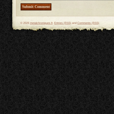
© 2026
metalchroniques.fr
.
Entries (RSS)
and
Comments (RSS)