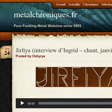
Accueil
Actualité
Chroniques
Sélectio
metalchroniques.fr
Pure Fucking Metal Webzine since 2001
Jirfiya (interview d’Ingrid – chant, janv
JAN
24
Posted by Oshyrya
Lecteur
00:00
audio