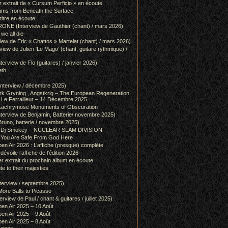
r extrait de « Cursum Perficio » en écoute
ams from Beneath the Surface
itre en écoute
 (Interview de Gauthier (chant) / mars 2026)
we all die
w de Éric « Chattos » Martelat (chant) / mars 2026)
w de Julien ‘Le Mago’ (chant, guitare rythmique) /
view de Flo (guitares) / janvier 2026)
eth
terview / décembre 2025)
 Gryning , Angstkrig – The European Regeneration
Le Ferrailleur – 14 Décembre 2025
achrymose Monuments of Obscuration
rview de Benjamin, Batterie/ novembre 2025)
runo, batterie / novembre 2025)
g & Dj Smokey – NUCLEAR SLAM DIVISION
– You Are Safe From God Here
en Air 2026 : L’affiche (presque) complète.
 dévoile l’affiche de l’édition 2026
r extrait du prochain album en écoute
e to their majesties
rview / septembre 2025)
ore Balls to Picasso
iew de Paul / chant & guitares / juillet 2025)
pen Air 2025 – 10 Août
pen Air 2025 – 9 Août
pen Air 2025 – 8 Août