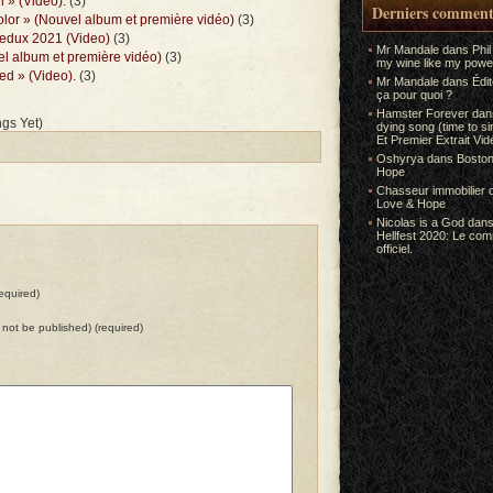
 » (Video).
(3)
Derniers comment
olor » (Nouvel album et première vidéo)
(3)
Redux 2021 (Video)
(3)
Mr Mandale
dans
Phil
el album et première vidéo)
(3)
my wine like my power
d » (Video).
(3)
Mr Mandale
dans
Édi
ça pour quoi ?
Hamster Forever
da
gs Yet)
dying song (time to s
Et Premier Extrait Vid
Oshyrya
dans
Boston
Hope
Chasseur immobilier
Love & Hope
Nicolas is a God
dan
Hellfest 2020: Le co
officiel.
equired)
ll not be published) (required)