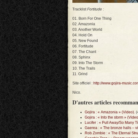
Tracklist
Fortitude
:
01. Born For One Thing
02. Amazonia
03. Another World
04. Hold On
05. New Found
06. Fortitude
07. The Chant
08. Sphinx
09. Into The Storm
10. The Trails
11. Grind
Site officiel :
http://www.gojira-music.co
Nico.
D'autres articles recomma
Gojira : « Amazonia » (Video).
(
Gojira : « Into the storm » (Video
Lucifer : « Pull Away/So Many T
Gaerea : « The bronze halls – v
Rob Zombie : « The Eternal Str