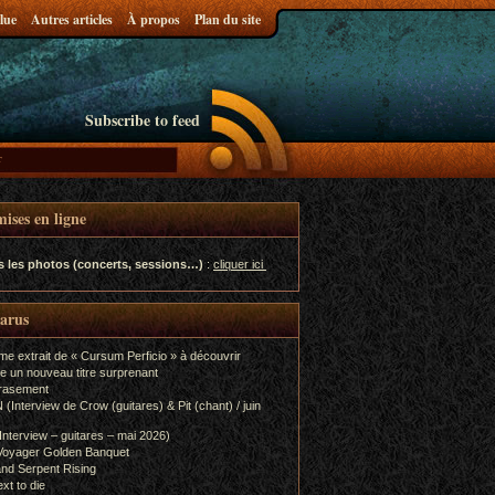
lue
Autres articles
À propos
Plan du site
Subscribe to feed
ises en ligne
s les photos (concerts, sessions…)
:
cliquer ici
parus
me extrait de « Cursum Perficio » à découvrir
e un nouveau titre surprenant
rasement
terview de Crow (guitares) & Pit (chant) / juin
terview – guitares – mai 2026)
Voyager Golden Banquet
nd Serpent Rising
xt to die