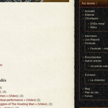
Au menu :
Actualité
Editorial
Chroniques
DVDs metal
Rétro
Interviews
Live Reports
Festivals
Festivals – not
Encyclopoilue
Autres articles
m/
Un poil de cult
À propos
ndés
La rédaction
4)
Blog
).
(4)
Plan du site
imes » (Video).
(3)
Forum
irtual performance » (Video)
(3)
uggles of The Howling Man » (Video).
(3)