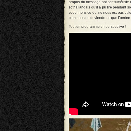
propos du message anticonsumériste du 
et thaïlandais qu’il a pu lire pendan
et donnons ce qui ne nous est pas util
bien nous ne deviendrons que l’ombre
Tout un programme en perspective !