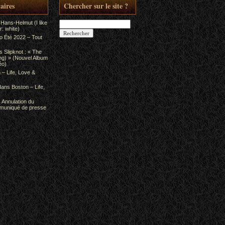
aires
Chercher sur le site ?
Rechercher :
 Hans-Helmut (I like
: white)
to Été 2022 – Tout
ns
Slipknot : « The
ing) » (Nouvel Album
éo)
 – Life, Love &
dans
Boston – Life,
s
Annulation du
mmuniqué de presse