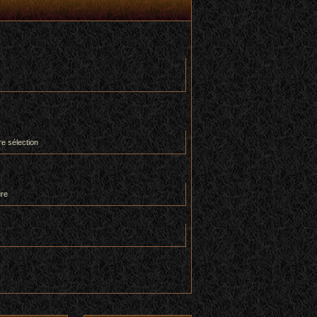
re sélection
ure