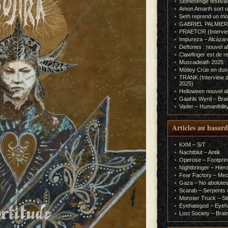
Stonehenge festiva
Amon Amarth sort un
Seth reprend un m
GABRIEL PALMIERI (I
PRAETOR (Interview
Impureza – Alcázar
Deftones : nouvel a
Clawfinger est de r
Muscadeath 2025 : 
Mötley Crüe en duo
TRANK (Interview d
2025)
Helloween nouvel al
Gaahls Wyrd – Braid
Vader – Humanihilit
Articles au hasard
KXM – S/T
Nachtblut – Antik
Operose – Footprint
Nightbringer – Hie
Fear Factory – Me
Gaza – No abolutes
Scarab – Serpents o
Monster Truck – Sit
Eyehategod – Eyeh
Lost Society – Brai