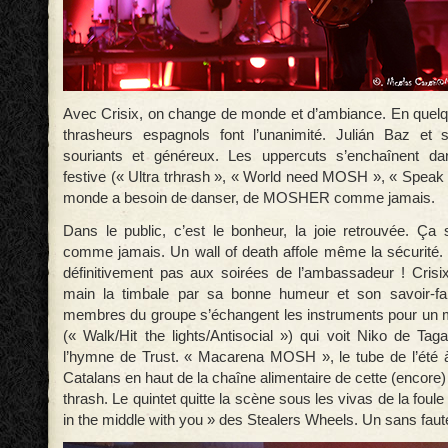
Avec Crisix, on change de monde et d’ambiance. En quel
thrasheurs espagnols font l’unanimité. Julián Baz et 
souriants et généreux. Les uppercuts s’enchaînent d
festive (« Ultra trhrash », « World need MOSH », « Speak 
monde a besoin de danser, de MOSHER comme jamais.
Dans le public, c’est le bonheur, la joie retrouvée. Ç
comme jamais. Un wall of death affole même la sécurit
définitivement pas aux soirées de l’ambassadeur ! Crisi
main la timbale par sa bonne humeur et son savoir-fair
membres du groupe s’échangent les instruments pour un 
(« Walk/Hit the lights/Antisocial ») qui voit Niko de Ta
l’hymne de Trust. « Macarena MOSH », le tube de l’été à v
Catalans en haut de la chaîne alimentaire de cette (encore
thrash. Le quintet quitte la scène sous les vivas de la foul
in the middle with you » des Stealers Wheels. Un sans faut