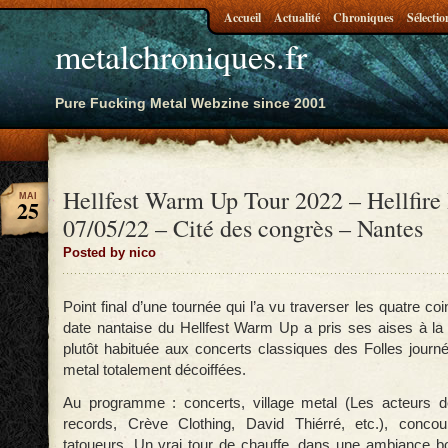
Accueil
Actualité
Chroniques
Sélectio
metalchroniques.fr
Pure Fucking Metal Webzine since 2001
Hellfest Warm Up Tour 2022 – Hellfire 
MAI
25
07/05/22 – Cité des congrès – Nantes
Posted by nico
Point final d’une tournée qui l’a vu traverser les quatre co
date nantaise du Hellfest Warm Up a pris ses aises à la
plutôt habituée aux concerts classiques des Folles journ
metal totalement décoiffées.
Au programme : concerts, village metal (Les acteurs d
records, Crève Clothing, David Thiérré, etc.), concou
tatoueurs. Un vrai tour de chauffe, dans une ambiance bo