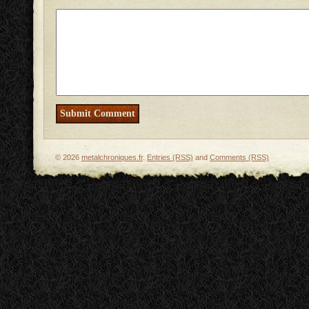
© 2026
metalchroniques.fr
.
Entries (RSS)
and
Comments (RSS)