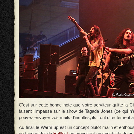
C’est sur cette bonne note que votre serviteur quitte la 
faisant l’impasse sur le show de Tagada Jones (ce qui n’
pouvez envoyer vos mails d’insultes, ils iront directement à 
Au final, le Warm up est un concept plutôt malin et enthou
de faire parler du
Hellfest
en proposant un spectacle de qual