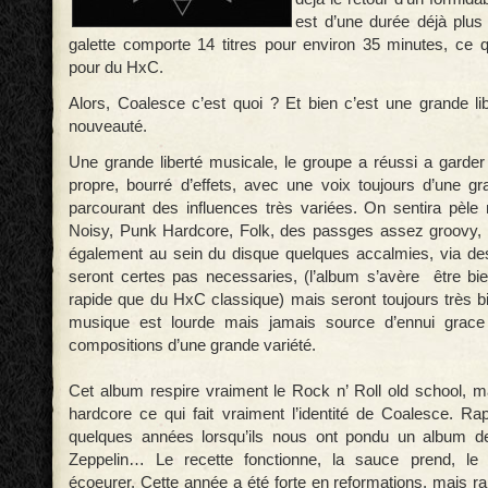
est d’une durée déjà plus
galette comporte 14 titres pour environ 35 minutes, ce q
pour du HxC.
Alors, Coalesce c’est quoi ? Et bien c’est une grande lib
nouveauté.
Une grande liberté musicale, le groupe a réussi a garder 
propre, bourré d’effets, avec une voix toujours d’une gr
parcourant des influences très variées. On sentira pèl
Noisy, Punk Hardcore, Folk, des passges assez groovy,
également au sein du disque quelques accalmies, via des
seront certes pas necessaries, (l’album s’avère être bie
rapide que du HxC classique) mais seront toujours très bi
musique est lourde mais jamais source d’ennui grace
compositions d’une grande variété.
Cet album respire vraiment le Rock n’ Roll old school, m
hardcore ce qui fait vraiment l’identité de Coalesce. Ra
quelques années lorsqu’ils nous ont pondu un album d
Zeppelin… Le recette fonctionne, la sauce prend, le
écoeurer. Cette année a été forte en reformations, mais ra