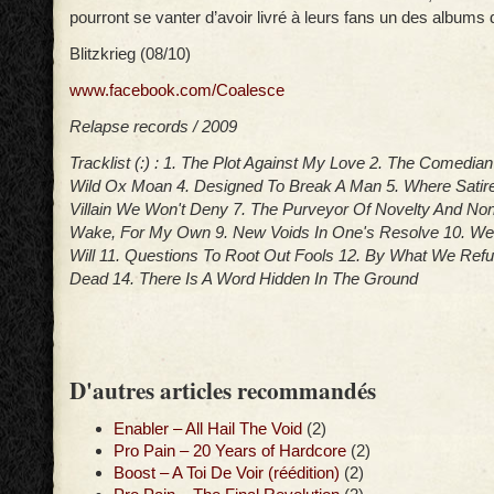
pourront se vanter d’avoir livré à leurs fans un des albums 
Blitzkrieg (08/10)
www.facebook.com/Coalesce
Relapse records / 2009
Tracklist (:) : 1. The Plot Against My Love 2. The Comedian
Wild Ox Moan 4. Designed To Break A Man 5. Where Satire
Villain We Won't Deny 7. The Purveyor Of Novelty And No
Wake, For My Own 9. New Voids In One's Resolve 10. We
Will 11. Questions To Root Out Fools 12. By What We Refu
Dead 14. There Is A Word Hidden In The Ground
D'autres articles recommandés
Enabler – All Hail The Void
(2)
Pro Pain – 20 Years of Hardcore
(2)
Boost – A Toi De Voir (réédition)
(2)