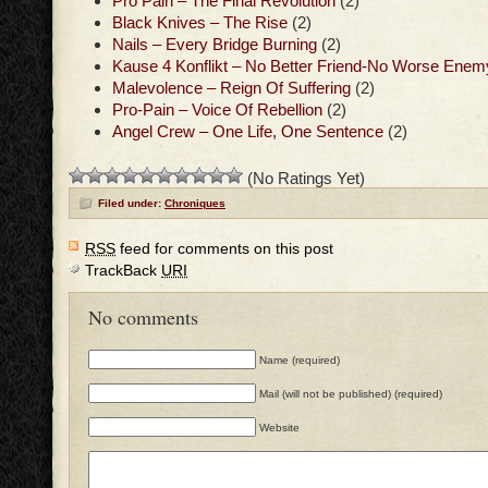
Pro Pain – The Final Revolution
(2)
Black Knives – The Rise
(2)
Nails – Every Bridge Burning
(2)
Kause 4 Konflikt – No Better Friend-No Worse Enem
Malevolence – Reign Of Suffering
(2)
Pro-Pain – Voice Of Rebellion
(2)
Angel Crew – One Life, One Sentence
(2)
(No Ratings Yet)
Filed under:
Chroniques
RSS
feed for comments on this post
TrackBack
URI
No comments
Name (required)
Mail (will not be published) (required)
Website