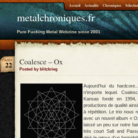
Accueil
Actualité
Chroniques
Sélectio
metalchroniques.fr
Pure Fucking Metal Webzine since 2001
Coalesce – Ox
AOÛT
22
Posted by blitzkrieg
Aujourd’hui du hardcor
n’importe lequel. Coale
Kansas fondé en 1994,
productions de qualité ainsi
à répétition. Le trio nous 
avec un nouvel album « Ox
laissé un peu sur notre fa
très court Salt and Pass
déjà le retour d’un formid