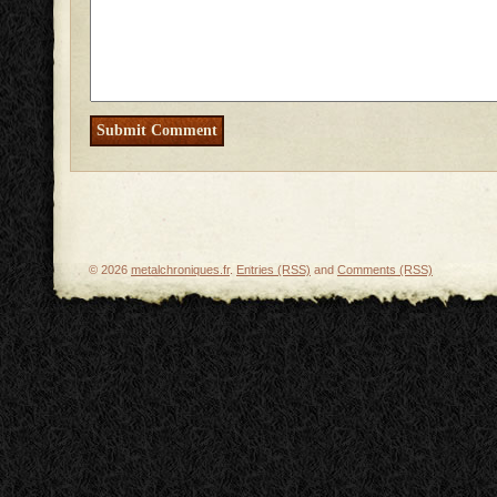
© 2026
metalchroniques.fr
.
Entries (RSS)
and
Comments (RSS)