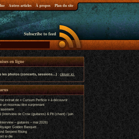
lue
Autres articles
À propos
Plan du site
Subscribe to feed
ises en ligne
s les photos (concerts, sessions…)
:
cliquer ici
parus
me extrait de « Cursum Perficio » à découvrir
e un nouveau titre surprenant
rasement
terview de Crow (guitares) & Pit (chant) / juin
terview – guitares – mai 2026)
Voyager Golden Banquet
nd Serpent Rising
xt to die