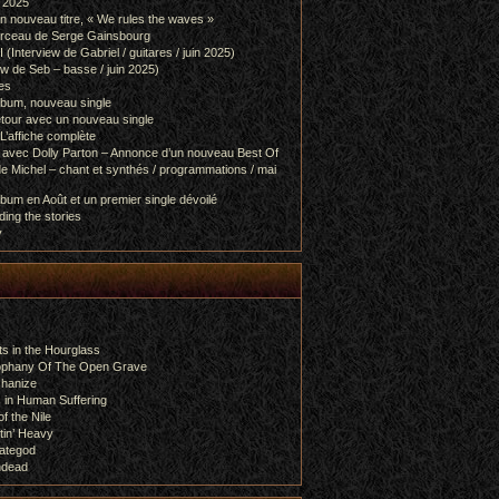
l 2025
 nouveau titre, « We rules the waves »
orceau de Serge Gainsbourg
nterview de Gabriel / guitares / juin 2025)
 de Seb – basse / juin 2025)
es
lbum, nouveau single
etour avec un nouveau single
L’affiche complète
 avec Dolly Parton – Annonce d’un nouveau Best Of
e Michel – chant et synthés / programmations / mai
bum en Août et un premier single dévoilé
ing the stories
y
s in the Hourglass
rophany Of The Open Grave
chanize
 in Human Suffering
f the Nile
tin’ Heavy
ategod
ndead