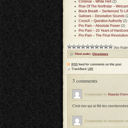
Criminal – White Hell
(2)
Rise Of The Northstar – Welca
Black Breath – Sentenced To Li
Gallows – Desolation Sounds
(2
CrossX – Question Authority
(2)
Pro Pain – Absolute Power
(2)
Pro Pain – 20 Years of Hardcor
Pro Pain – The Final Revolution
(No Ratin
Filed under:
Chroniques
RSS
feed for comments on this post
TrackBack
URI
3 comments
Commentaire by
Hamster Forev
C'est moi qui ai filé tes coordonnée
Commentaire by misterpatate on