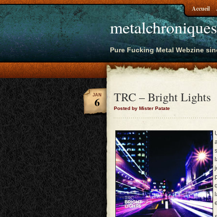
Accueil
metalchroniques
Pure Fucking Metal Webzine sin
TRC – Bright Lights
JAN
6
Posted by Mister Patate