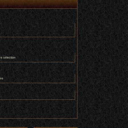
re sélection
ure