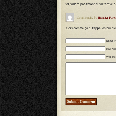
toi, faudra pas t'étonner s'il t'arrive d
Commentaire by
Hamster Forev
Alors comme ça tu t'appelles bricoles,
Name (r
Mail (wi
Website