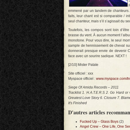
emmené par un tandem de chanteurs… 
faits, leur chant est si comparable / 
seul chanteur, mais s’il s’agissait du s
Toutefois, les compos sont loin d’êtr
brasse du vent. À aucun moment l’album
monotone. Pour vous dire, le seul momen
sample de hennissement de cheval sur
donnerait presque envie de devenir 
face avec un sourire sadique. NEXT !
[2/10] Mister Patate
Site officiel : xxx
Myspace officiel :
www.myspace.com/tr
Siege Of Amida Records – 2011
Tracklist 1. H.A.T.E.R.S 2. Go Hard o
Greatest Love Story 6. Closure 7. Blame
It's Finished
D'autres articles recomma
Fucked Up – Glass Boys
(2)
Angel Crew – One Life, One Se