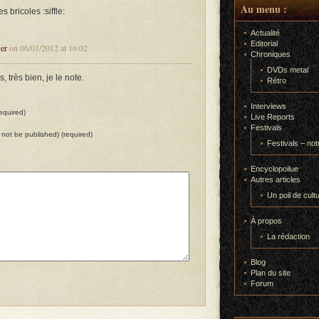
Au menu :
es bricoles :siffle:
Actualité
Editorial
er
on 06/01/2012 at 16:02
Chroniques
DVDs metal
 très bien, je le note.
Rétro
Interviews
equired)
Live Reports
Festivals
ll not be published) (required)
Festivals – not
Encyclopoilue
Autres articles
Un poil de cult
À propos
La rédaction
Blog
Plan du site
Forum