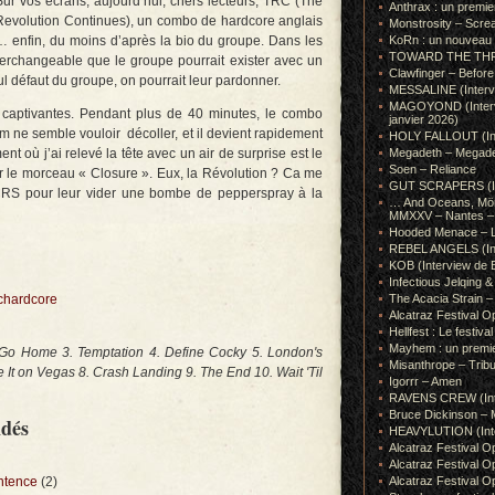
Sur vos écrans, aujourd’hui, chers lecteurs, TRC (The
Anthrax : un premie
Revolution Continues), un combo de hardcore anglais
Monstrosity – Scre
enfin, du moins d’après la bio du groupe. Dans les
KoRn : un nouveau t
TOWARD THE THRONE
interchangeable que le groupe pourrait exister avec un
Clawfinger – Before 
eul défaut du groupe, on pourrait leur pardonner.
MESSALINE (Intervie
MAGOYOND (Intervie
e captivantes. Pendant plus de 40 minutes, le combo
janvier 2026)
 ne semble vouloir décoller, et il devient rapidement
HOLY FALLOUT (Inter
t où j’ai relevé la tête avec un air de surprise est le
Megadeth – Megad
Soen – Reliance
 le morceau « Closure ». Eux, la Révolution ? Ca me
GUT SCRAPERS (In
CRS pour leur vider une bombe de pepperspray à la
… And Oceans, Mörk
MMXXV – Nantes – 
Hooded Menace – L
REBEL ANGELS (Inte
KOB (Interview de B
Infectious Jelqin
chardcore
The Acacia Strain 
Alcatraz Festival Op
Hellfest : Le festival
Mayhem : un premie
r Go Home 3. Temptation 4. Define Cocky 5. London's
Misanthrope – Tribut
 It on Vegas 8. Crash Landing 9. The End 10. Wait 'Til
Igorrr – Amen
RAVENS CREW (Inte
Bruce Dickinson – M
ndés
HEAVYLUTION (Interv
Alcatraz Festival O
Alcatraz Festival O
ntence
(2)
Alcatraz Festival O