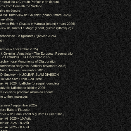
r extrait de « Cursum Perficio » en écoute
ams from Beneath the Surface
itre en écoute
 (Interview de Gauthier (chant) / mars 2026)
we all die
w de Éric « Chattos » Martelat (chant) / mars 2026)
w de Julien ‘Le Mago’ (chant, guitare rythmique) /
view de Flo (guitares) / janvier 2026)
eth
terview / décembre 2025)
 Gryning , Angstkrig – The European Regeneration
Le Ferrailleur – 14 Décembre 2025
achrymose Monuments of Obscuration
rview de Benjamin, Batterie/ novembre 2025)
runo, batterie / novembre 2025)
g & Dj Smokey – NUCLEAR SLAM DIVISION
– You Are Safe From God Here
en Air 2026 : L’affiche (presque) complète.
 dévoile l’affiche de l’édition 2026
r extrait du prochain album en écoute
e to their majesties
rview / septembre 2025)
ore Balls to Picasso
iew de Paul / chant & guitares / juillet 2025)
pen Air 2025 – 10 Août
pen Air 2025 – 9 Août
pen Air 2025 – 8 Août