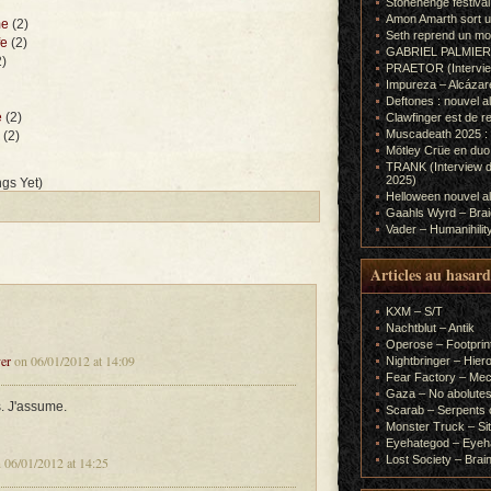
Stonehenge festiva
Amon Amarth sort un
me
(2)
Seth reprend un m
fe
(2)
GABRIEL PALMIERI (I
)
PRAETOR (Interview
Impureza – Alcázar
Deftones : nouvel a
e
(2)
Clawfinger est de r
Muscadeath 2025 : 
(2)
Mötley Crüe en duo
TRANK (Interview d
2025)
gs Yet)
Helloween nouvel al
Gaahls Wyrd – Braid
Vader – Humanihilit
Articles au hasard
KXM – S/T
Nachtblut – Antik
Operose – Footprint
er
on 06/01/2012 at 14:09
Nightbringer – Hie
Fear Factory – Me
Gaza – No abolutes
s. J'assume.
Scarab – Serpents o
Monster Truck – Sit
Eyehategod – Eyeh
Lost Society – Brai
 06/01/2012 at 14:25