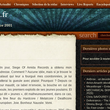
Actualité
Chroniques
Sélection de la rédac
Interviews
Live Reports
Encyclopoi
.fr
ce 2001
Dernières photos m
Pour accéder à toute
Un jour, Siege Of Amida Records a obtenu mon
Derniers articles 
adresse. Comment ? Aucune idée, mais si je trouve le
salaud qui leur a fourgué mes coordonnées, je lui
Anthrax : un deuxiè
latterai la gueule avec plaisir. Pourquoi ? Depuis ce
Amon Amarth dévoil
jour maudit, ce label m’envoie, la bouche en cul de
Misanthrope – Emb
poule, les premiers exploits de ses jeunes poulains. Et
MECHANICAL SKIN (In
2026)
qui dit « jeunes », dit malheureusement, dans ce cas,
Chris SAVOUREY (In
la fine fleur du Hardcore / Metalcore / Deathcore
Deliverance – The 
européen. Joie. Bonheur. Nausée. Vomi.
Dimmu Borgir – Gra
Six Feet Under – Ne