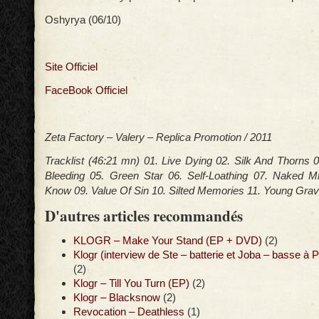
Oshyrya (06/10)
Site Officiel
FaceBook Officiel
Zeta Factory – Valery – Replica Promotion / 2011
Tracklist (46:21 mn) 01. Live Dying 02. Silk And Thorns 
Bleeding 05. Green Star 06. Self-Loathing 07. Naked M
Know 09. Value Of Sin 10. Silted Memories 11. Young Gra
D'autres articles recommandés
KLOGR – Make Your Stand (EP + DVD)
(2)
Klogr (interview de Ste – batterie et Joba – basse à 
(2)
Klogr – Till You Turn (EP)
(2)
Klogr – Blacksnow
(2)
Revocation – Deathless
(1)