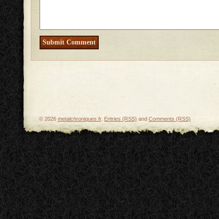
© 2026
metalchroniques.fr
.
Entries (RSS)
and
Comments (RSS)