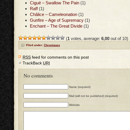
Ciguë – Swallow The Pain
(1)
Raff
(1)
Châlice – Cameleonation
(1)
Gunfire – Age of Supremacy
(1)
Enchant – The Great Divide
(1)
(
1
votes, average:
6,00
out of 10)
Filed under:
Chroniques
RSS
feed for comments on this post
TrackBack
URI
No comments
Name (required)
Mail (will not be published) (required)
Website