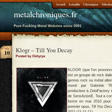
Accueil
Actualité
Chroniques
Sélectio
metalchroniques.fr
Pure Fucking Metal Webzine since 2001
Klogr – Till You Decay
FÉV
10
Posted by Oshyrya
KLOGR (que l’on prononce
est un groupe de rock ital
genres rock ou métal altern
mené par Gabriele "Rus
producteur à ZetaFactory e
de SensAzionE. Tout a c
forme en mai 2010 pour 
premier opus,
Till You Dec
2011 (11-11-11).