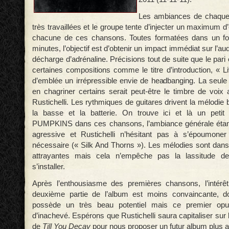
Les ambiances de chaque
très travaillées et le groupe tente d’injecter un maximum d
chacune de ces chansons. Toutes formatées dans un fo
minutes, l’objectif est d’obtenir un impact immédiat sur l’aud
décharge d’adrénaline. Précisions tout de suite que le par
certaines compositions comme le titre d’introduction, « L
d’emblée un irrépressible envie de headbanging. La seule 
en chagriner certains serait peut-être le timbre de voix 
Rustichelli. Les rythmiques de guitares drivent la mélodie
la basse et la batterie. On trouve ici et là un pet
PUMPKINS dans ces chansons, l’ambiance générale étant
agressive et Rustichelli n’hésitant pas à s’époumoner 
nécessaire (« Silk And Thorns »). Les mélodies sont dan
attrayantes mais cela n’empêche pas la lassitude de
s’installer.
Après l’enthousiasme des premières chansons, l’intérê
deuxième partie de l’album est moins convaincante
possède un très beau potentiel mais ce premier opu
d’inachevé. Espérons que Rustichelli saura capitaliser su
de
Till You Decay
pour nous proposer un futur album plus a