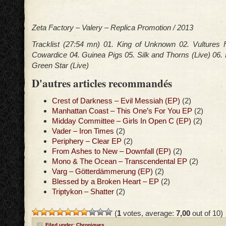
Zeta Factory – Valery – Replica Promotion / 2013
Tracklist (27:54 mn) 01. King of Unknown 02. Vultures 
Cowardice 04. Guinea Pigs 05. Silk and Thorns (Live) 06. 
Green Star (Live)
D'autres articles recommandés
Crest of Darkness – Evil Messiah (EP)
(2)
Manhattan Coast – This One’s For You EP
(2)
Midday Committee – Girls In Open C (EP)
(2)
Vader – Iron Times
(2)
Periphery – Clear EP
(2)
From Ashes to New – Downfall (EP)
(2)
Mono & The Ocean – Transcendental EP
(2)
Varg – Götterdämmerung (EP)
(2)
Blessed by a Broken Heart – EP
(2)
Triptykon – Shatter
(2)
(
1
votes, average:
7,00
out of 10)
Filed under:
Chroniques