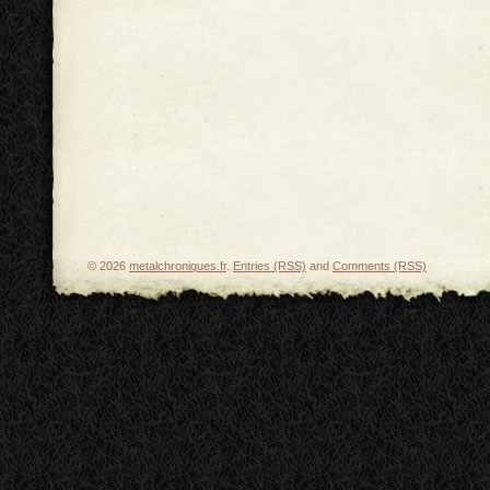
© 2026
metalchroniques.fr
.
Entries (RSS)
and
Comments (RSS)