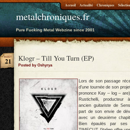
Accueil
Actualité
Chroniques
Sélectio
metalchroniques.fr
Pure Fucking Metal Webzine since 2001
Klogr – Till You Turn (EP)
AOÛT
21
Posted by Oshyrya
Lors de son passage réce
d’une tournée de son proj
prononce Kay – log – are)
Rustichelli, producteur
ancien guitariste de Sens
part de son envie de déve
avec un deuxième chapi
Bien épaulés par ses 
TIMECUT, l’italien offre u