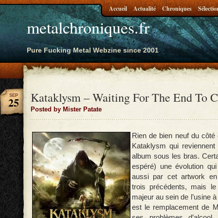
Accueil
Actualité
Chroniques
Sélectio
metalchroniques.fr
Pure Fucking Metal Webzine since 2001
Kataklysm – Waiting For The End To 
SEP
25
Posted by Mister Patate
Rien de bien neuf du côté
Kataklysm qui reviennen
album sous les bras. Certa
espéré) une évolution qui 
aussi par cet artwork en
trois précédents, mais l
majeur au sein de l’usine 
est le remplacement de Ma
ses problèmes d’alcool, p