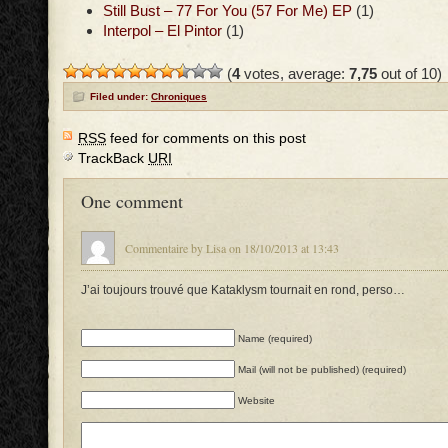
Still Bust – 77 For You (57 For Me) EP
(1)
Interpol – El Pintor
(1)
(
4
votes, average:
7,75
out of 10)
Filed under:
Chroniques
RSS
feed for comments on this post
TrackBack
URI
One comment
Commentaire by Lisa on 18/10/2013 at 13:43
J’ai toujours trouvé que Kataklysm tournait en rond, perso…
Name (required)
Mail (will not be published) (required)
Website