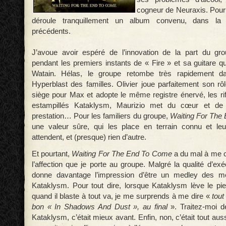
cogneur de Neuraxis. Pour 
déroule tranquillement un album convenu, dans la
précédents.
J’avoue avoir espéré de l’innovation de la part du gro
pendant les premiers instants de « Fire » et sa guitare q
Watain. Hélas, le groupe retombe très rapidement d
Hyperblast des familles. Olivier joue parfaitement son rô
siège pour Max et adopte le même registre énervé, les rif
estampillés Kataklysm, Maurizio met du cœur et de
prestation… Pour les familiers du groupe,
Waiting For The
une valeur sûre, qui les place en terrain connu et leu
attendent, et (presque) rien d’autre.
Et pourtant,
Waiting For The End To Come
a du mal à me c
l’affection que je porte au groupe. Malgré la qualité d’ex
donne davantage l’impression d’être un medley des me
Kataklysm. Pour tout dire, lorsque Kataklysm lève le pie
quand il blaste à tout va, je me surprends à me dire «
tout
bon « In Shadows And Dust », au final
». Traitez-moi d
Kataklysm, c’était mieux avant. Enfin, non, c’était tout aus