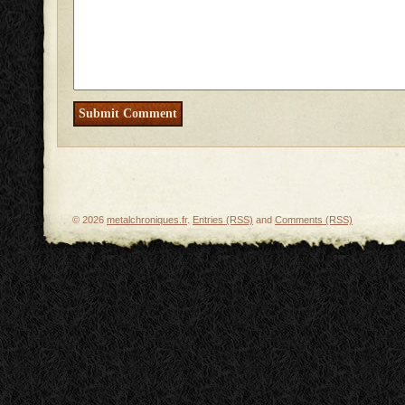
© 2026
metalchroniques.fr
.
Entries (RSS)
and
Comments (RSS)