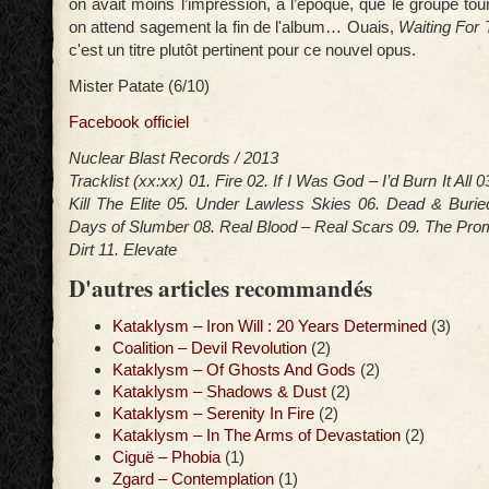
on avait moins l’impression, à l’époque, que le groupe tou
on attend sagement la fin de l'album… Ouais,
Waiting For
c'est un titre plutôt pertinent pour ce nouvel opus.
Mister Patate (6/10)
Facebook officiel
Nuclear Blast Records / 2013
Tracklist (xx:xx) 01. Fire 02. If I Was God – I’d Burn It All 
Kill The Elite 05. Under Lawless Skies 06. Dead & Buri
Days of Slumber 08. Real Blood – Real Scars 09. The Pro
Dirt 11. Elevate
D'autres articles recommandés
Kataklysm – Iron Will : 20 Years Determined
(3)
Coalition – Devil Revolution
(2)
Kataklysm – Of Ghosts And Gods
(2)
Kataklysm – Shadows & Dust
(2)
Kataklysm – Serenity In Fire
(2)
Kataklysm – In The Arms of Devastation
(2)
Ciguë – Phobia
(1)
Zgard – Contemplation
(1)