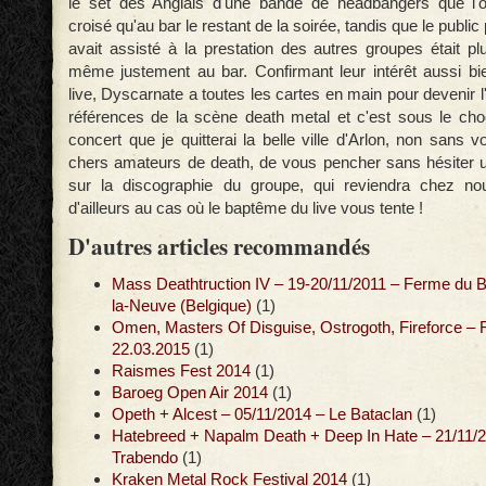
le set des Anglais d'une bande de headbangers que l'on
croisé qu'au bar le restant de la soirée, tandis que le public p
avait assisté à la prestation des autres groupes était plu
même justement au bar. Confirmant leur intérêt aussi bi
live, Dyscarnate a toutes les cartes en main pour devenir 
références de la scène death metal et c'est sous le cho
concert que je quitterai la belle ville d'Arlon, non sans
chers amateurs de death, de vous pencher sans hésiter 
sur la discographie du groupe, qui reviendra chez n
d'ailleurs au cas où le baptême du live vous tente !
D'autres articles recommandés
Mass Deathtruction IV – 19-20/11/2011 – Ferme du B
la-Neuve (Belgique)
(1)
Omen, Masters Of Disguise, Ostrogoth, Fireforce – 
22.03.2015
(1)
Raismes Fest 2014
(1)
Baroeg Open Air 2014
(1)
Opeth + Alcest – 05/11/2014 – Le Bataclan
(1)
Hatebreed + Napalm Death + Deep In Hate – 21/11/2
Trabendo
(1)
Kraken Metal Rock Festival 2014
(1)