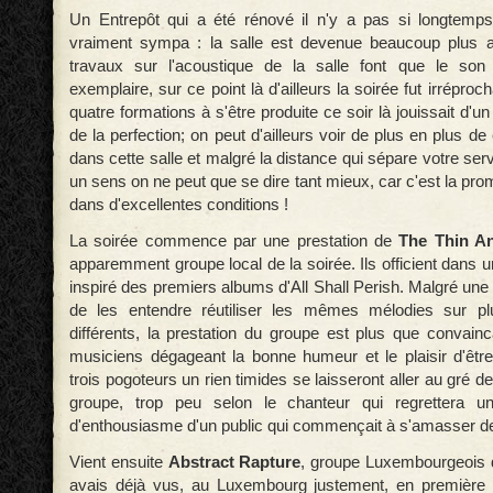
Un Entrepôt qui a été rénové il n'y a pas si longtemps
vraiment sympa : la salle est devenue beaucoup plus ac
travaux sur l'acoustique de la salle font que le so
exemplaire, sur ce point là d'ailleurs la soirée fut irrépro
quatre formations à s'être produite ce soir là jouissait d'u
de la perfection; on peut d'ailleurs voir de plus en plus de
dans cette salle et malgré la distance qui sépare votre serv
un sens on ne peut que se dire tant mieux, car c'est la pr
dans d'excellentes conditions !
La soirée commence par une prestation de
The Thin A
apparemment groupe local de la soirée. Ils officient dans
inspiré des premiers albums d'All Shall Perish. Malgré une
de les entendre réutiliser les mêmes mélodies sur p
différents, la prestation du groupe est plus que convain
musiciens dégageant la bonne humeur et le plaisir d'êt
trois pogoteurs un rien timides se laisseront aller au gré 
groupe, trop peu selon le chanteur qui regrettera u
d'enthousiasme d'un public qui commençait à s'amasser de
Vient ensuite
Abstract Rapture
, groupe Luxembourgeois d
avais déjà vus, au Luxembourg justement, en première 