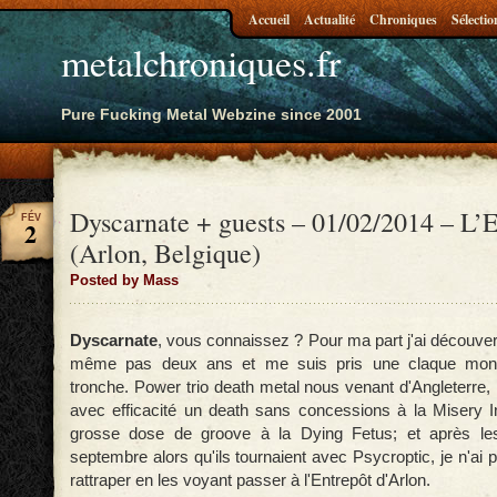
Accueil
Actualité
Chroniques
Sélectio
metalchroniques.fr
Pure Fucking Metal Webzine since 2001
Dyscarnate + guests – 01/02/2014 – L’
FÉV
2
(Arlon, Belgique)
Posted by Mass
Dyscarnate
, vous connaissez ? Pour ma part j'ai découvert
même pas deux ans et me suis pris une claque mon
tronche. Power trio death metal nous venant d'Angleterre, 
avec efficacité un death sans concessions à la Misery I
grosse dose de groove à la Dying Fetus; et après le
septembre alors qu'ils tournaient avec Psycroptic, je n'a
rattraper en les voyant passer à l'Entrepôt d'Arlon.