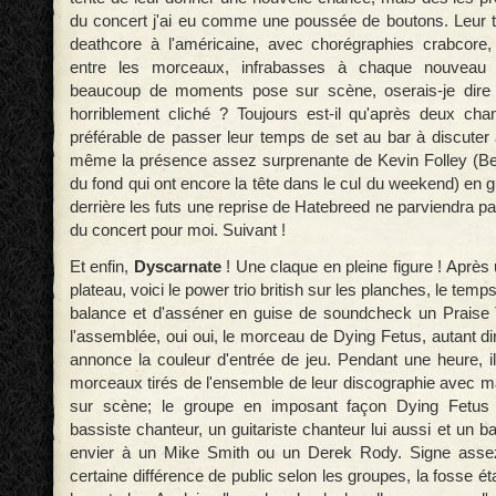
du concert j'ai eu comme une poussée de boutons. Leur tr
deathcore à l'américaine, avec chorégraphies crabcore
entre les morceaux, infrabasses à chaque nouveau r
beaucoup de moments pose sur scène, oserais-je dire 
horriblement cliché ? Toujours est-il qu'après deux chan
préférable de passer leur temps de set au bar à discuter
même la présence assez surprenante de Kevin Folley (Be
du fond qui ont encore la tête dans le cul du weekend) en g
derrière les futs une reprise de Hatebreed ne parviendra pas
du concert pour moi. Suivant !
Et enfin,
Dyscarnate
! Une claque en pleine figure ! Aprè
plateau, voici le power trio british sur les planches, le temps
balance et d'asséner en guise de soundcheck un Praise 
l'assemblée, oui oui, le morceau de Dying Fetus, autant d
annonce la couleur d'entrée de jeu. Pendant une heure, i
morceaux tirés de l'ensemble de leur discographie avec ma
sur scène; le groupe en imposant façon Dying Fetus 
bassiste chanteur, un guitariste chanteur lui aussi et un ba
envier à un Mike Smith ou un Derek Rody. Signe assez
certaine différence de public selon les groupes, la fosse ét