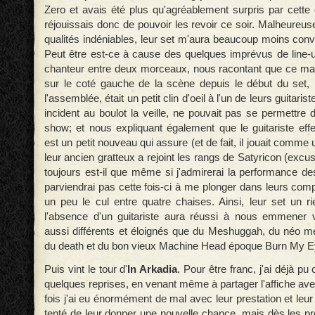
Zero et avais été plus qu'agréablement surpris par cette
réjouissais donc de pouvoir les revoir ce soir. Malheureu
qualités indéniables, leur set m'aura beaucoup moins conva
Peut être est-ce à cause des quelques imprévus de line-u
chanteur entre deux morceaux, nous racontant que ce man
sur le coté gauche de la scène depuis le début du set, 
l'assemblée, était un petit clin d'oeil à l'un de leurs guitaris
incident au boulot la veille, ne pouvait pas se permettre 
show; et nous expliquant également que le guitariste eff
est un petit nouveau qui assure (et de fait, il jouait comme
leur ancien gratteux a rejoint les rangs de Satyricon (excu
toujours est-il que même si j'admirerai la performance de
parviendrai pas cette fois-ci à me plonger dans leurs comp
un peu le cul entre quatre chaises. Ainsi, leur set un r
l'absence d'un guitariste aura réussi à nous emmener 
aussi différents et éloignés que du Meshuggah, du néo mé
du death et du bon vieux Machine Head époque Burn My 
Puis vint le tour d'
In Arkadia
. Pour être franc, j'ai déjà pu 
quelques reprises, en venant même à partager l'affiche av
fois j'ai eu énormément de mal avec leur prestation et leur
tenté de leur donner une nouvelle chance, mais dès les 