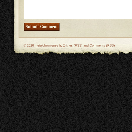
© 2026
metalchroniques.fr
.
Entries (RSS)
and
Comments (RSS)