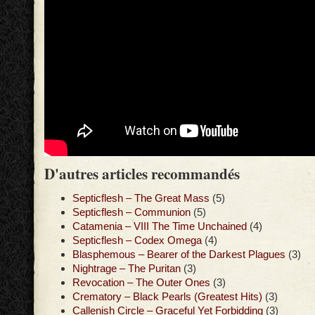
D'autres articles recommandés
Septicflesh – The Great Mass
(5)
Septicflesh – Communion
(5)
Catamenia – VIII The Time Unchained
(4)
Septicflesh – Codex Omega
(4)
Blasphemous – Bearer of the Darkest Plagues
(3)
Nightrage – The Puritan
(3)
Revocation – The Outer Ones
(3)
Crematory – Black Pearls (Greatest Hits)
(3)
Callenish Circle – Graceful Yet Forbidding
(3)