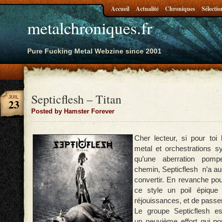
Accueil
Actualité
Chroniques
Sélectio
metalchroniques.fr
Pure Fucking Metal Webzine since 2001
Septicflesh – Titan
JUIL
23
Posted by Hamster Forever
Cher lecteur, si pour toi
metal et orchestrations s
qu’une
aberration pomp
chemin, Septicflesh
n’a au
convertir. En revanche
pou
ce style un poil épique
réjouissances, et de passe
Le groupe Septicflesh e
un
neuvième effort qui p