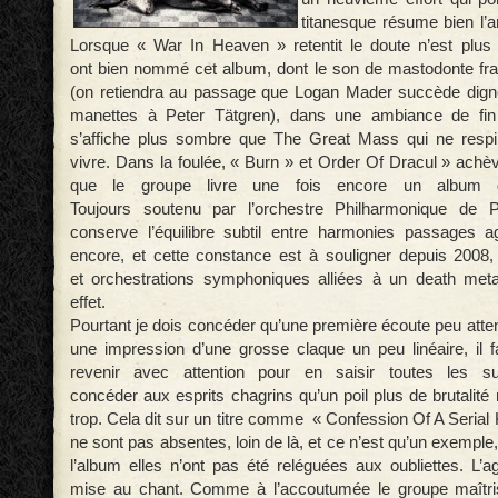
titanesque résume bien l’a
Lorsque « War In Heaven » retentit
le doute n’est plus
ont
bien nommé cet album, dont le son de mastodonte
fr
(on retiendra au passage que Logan Mader succède digne
manettes à Peter Tätgren), dans une ambiance de f
s’affiche plus sombre que The Great Mass qui ne respir
vivre. Dans la foulée, « Burn » et Order Of Dracul »
achèv
que le groupe livre une
fois encore un album 
Toujours
soutenu par l’orchestre Philharmonique de
conserve l’équilibre subtil entre
harmonies passages ag
encore, et cette constance est à
souligner depuis 2008
et
orchestrations symphoniques alliées à un death
meta
effet.
Pourtant je dois concéder qu’une première écoute peu atten
une impression d’une grosse claque un peu linéaire, il
revenir avec attention pour en saisir toutes les su
concéder
aux esprits chagrins qu’un poil plus de brutalité
trop. Cela dit sur un titre
comme « Confession Of A Serial Ki
ne sont pas absentes, loin de là, et ce n’est qu’un exemple
l’album elles n’ont pas été reléguées aux oubliettes. L’a
mise au chant. Comme à l’accoutumée le groupe maîtri