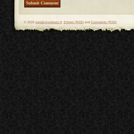
© 2026
metalchroniques.fr
.
Entries (RSS)
and
Comments (RSS)