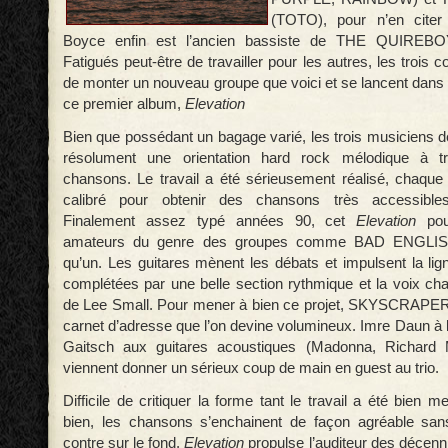
(TOTO), pour n’en cite
Boyce enfin est l’ancien bassiste de THE QUIREB
Fatigués peut-être de travailler pour les autres, les trois
de monter un nouveau groupe que voici et se lancent dans 
ce premier album,
Elevation
Bien que possédant un bagage varié, les trois musiciens d
résolument une orientation hard rock mélodique à tr
chansons. Le travail a été sérieusement réalisé, chaqu
calibré pour obtenir des chansons très accessible
Finalement assez typé années 90, cet
Elevation
pou
amateurs du genre des groupes comme BAD ENGLISH 
qu’un. Les guitares mènent les débats et impulsent la lig
complétées par une belle section rythmique et la voix ch
de Lee Small. Pour mener à bien ce projet, SKYSCRAPER 
carnet d’adresse que l’on devine volumineux. Imre Daun à l
Gaitsch aux guitares acoustiques (Madonna, Richar
viennent donner un sérieux coup de main en guest au trio.
Difficile de critiquer la forme tant le travail a été bien 
bien, les chansons s’enchainent de façon agréable san
contre sur le fond,
Elevation
propulse l’auditeur des décenn