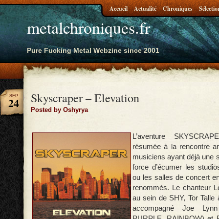
Accueil
Actualité
Chroniques
Sélectio
metalchroniques.fr
Pure Fucking Metal Webzine since 2001
Skyscraper – Elevation
SEP
24
Posted by Oshyrya
L’aventure SKYSCRAPE
résumée à la rencontre art
musiciens ayant déjà une s
force d’écumer les studio
ou les salles de concert en
renommés. Le chanteur L
au sein de SHY, Tor Talle à
accompagné Joe Lynn
PURPLE, RAINBOW) et Fe