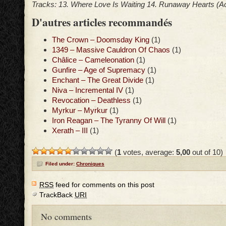
Tracks: 13. Where Love Is Waiting 14. Runaway Hearts (Ac
D'autres articles recommandés
The Crown – Doomsday King
(1)
1349 – Massive Cauldron Of Chaos
(1)
Châlice – Cameleonation
(1)
Gunfire – Age of Supremacy
(1)
Enchant – The Great Divide
(1)
Niva – Incremental IV
(1)
Revocation – Deathless
(1)
Myrkur – Myrkur
(1)
Iron Reagan – The Tyranny Of Will
(1)
Xerath – III
(1)
(
1
votes, average:
5,00
out of 10)
Filed under:
Chroniques
RSS
feed for comments on this post
TrackBack
URI
No comments