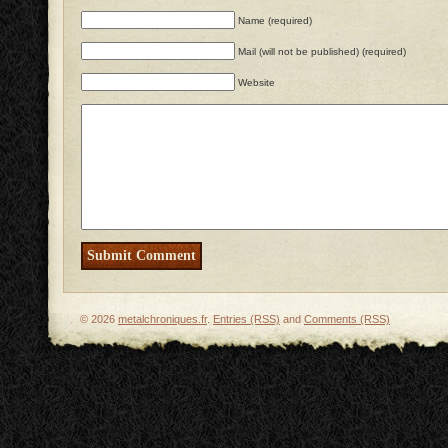
Name (required)
Mail (will not be published) (required)
Website
© 2026
metalchroniques.fr
.
Entries (RSS)
and
Comments (RSS)