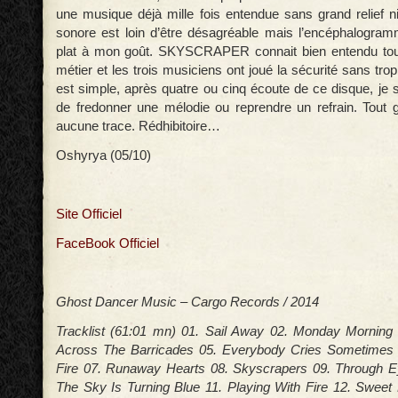
une musique déjà mille fois entendue sans grand relief n
sonore est loin d’être désagréable mais l’encéphalogram
plat à mon goût. SKYSCRAPER connait bien entendu toute
métier et les trois musiciens ont joué la sécurité sans trop
est simple, après quatre ou cinq écoute de ce disque, je 
de fredonner une mélodie ou reprendre un refrain. Tout g
aucune trace. Rédhibitoire…
Oshyrya (05/10)
Site Officiel
FaceBook Officiel
Ghost Dancer Music – Cargo Records / 2014
Tracklist (61:01 mn) 01. Sail Away 02. Monday Morning
Across The Barricades 05. Everybody Cries Sometimes
Fire 07. Runaway Hearts 08. Skyscrapers 09. Through Ey
The Sky Is Turning Blue 11. Playing With Fire 12. Sweet L