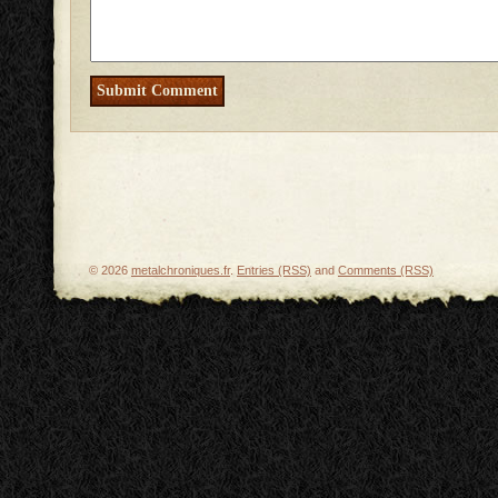
© 2026
metalchroniques.fr
.
Entries (RSS)
and
Comments (RSS)