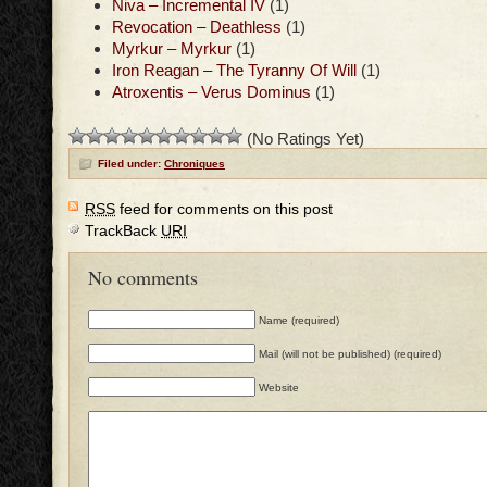
Niva – Incremental IV
(1)
Revocation – Deathless
(1)
Myrkur – Myrkur
(1)
Iron Reagan – The Tyranny Of Will
(1)
Atroxentis – Verus Dominus
(1)
(No Ratings Yet)
Filed under:
Chroniques
RSS
feed for comments on this post
TrackBack
URI
No comments
Name (required)
Mail (will not be published) (required)
Website