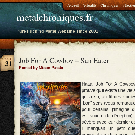
Accueil
Actualité
Chroniques
Sélectio
metalchroniques.fr
Pure Fucking Metal Webzine since 2001
Job For A Cowboy – Sun Eater
OCT
31
Posted by Mister Patate
Haaa, Job For A Cowboy,
prouvé qu’il existe une vie 
qui a su, au fil des sorti
“bon” sens (vous remarquer
pour certains, j’imagine q
est source de déception).
sévère avec leur dernier o
il manquait un petit qu
vraiment se démarquer d