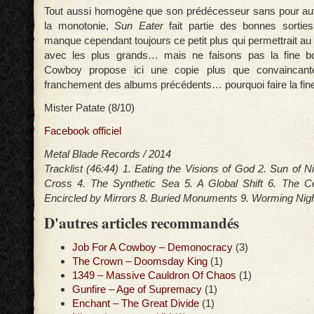
Tout aussi homogène que son prédécesseur sans pour au
la monotonie,
Sun Eater
fait partie des bonnes sorties 
manque cependant toujours ce petit plus qui permettrait au 
avec les plus grands… mais ne faisons pas la fine b
Cowboy propose ici une copie plus que convaincante,
franchement des albums précédents… pourquoi faire la fin
Mister Patate (8/10)
Facebook officiel
Metal Blade Records / 2014
Tracklist (46:44) 1. Eating the Visions of God 2. Sun of Ni
Cross 4. The Synthetic Sea 5. A Global Shift 6. The Cel
Encircled by Mirrors 8. Buried Monuments 9. Worming Night
D'autres articles recommandés
Job For A Cowboy – Demonocracy
(3)
The Crown – Doomsday King
(1)
1349 – Massive Cauldron Of Chaos
(1)
Gunfire – Age of Supremacy
(1)
Enchant – The Great Divide
(1)