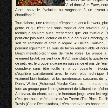
Voici donc
Sun Eater
, nou
Alors, nouvelle évolution ou stagnation à un niveau
ébouriffant ?
Tout d’abord, une remarque s’impose quant à l’artwork, plu
genre et qui n’est pas sans rappeler ces artworks de
technique souvent aussi recherchés que leur musique. Bon
peut-être pas aussi détaillé ou fin que ceux de Pathology, p
sort de l’ordinaire et attire le regard. Au niveau musica
poursuit également sa mue de façon remarquable et nous
Death mélodico-technique de haute volée. Le propos a
vraiment brutal, on sent que JFAC vise plutôt la qualité 
ce petit jeu, le groupe a gagné en puissance et pris de l’en
complexe sans être touffu et la composante mélodi
s’équilibre parfaitement avec le volet plus technique
vraiment bien foutues, et les nombreuses cassures de ry
Danny Walker [Exhumed, Murder Construct, Intronaut, etc.
forte au groupe pour l’enregistrement de l’album) empêche
Au niveau du chant, aussi, le frontman jongle avec les regi
n’est pas aussi mémorable qu’un Trevor (The Black Dahli
Travis (Cattle Decapitation), il s’en sort avec les honneurs.