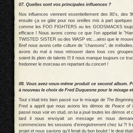
07. Quelles sont vos principales influences ?
Nos influences viennent essentiellement des 80's, des 9
ensuite ça se gâte pour nos oreilles mis à part quelque
comme les FOO FIGHTERS ou les GODSMACKS toujours
efficace ! Nous avons connu ce que l'on appelait le "H
TWISTED SISTER ou des WASP etc…ainsi que le mouvem
Bref nous avons cette culture de "chansons", de mélodies
avons du mal à nous retrouver dans tous ces groupes
soient ils plein de talents !!! Il nous manque toujours ce truc
fredonner le morceau en repartant du concert !
08. Vous avez-vous-même produit ce second album. Po
à nouveau le choix de Fred Duquesne pour le mixage et
Tout s'était très bien passé sur le mixage de
The Beginnin
Fred a apprit que nous avions les démos de
Peace of 
passé nous voir en stud, on lui a joué toutes les démos et 
tard il nous envoyait un message en nous deman
commencions les sessions d'enregistrement chez lui ?! Il é
projet et nous savions qu'il ferait du bon boulot ! le deal était 