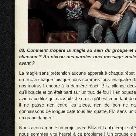
03. Comment s’opère la magie au sein du groupe et n
chanson ? Au niveau des paroles quel message voule
avant ?
La magie sans prétention aucune apparait à chaque répet !
un truc à chaque fois que nous sommes tous les quatre d
nos instrus ! encore à la dernière répet, Blitz allonge d
qu'il boucle et on était parti sur un truc de fou !!! en pouss
avions un titre qui naissait ! Je crois qu'il est important 
il ne passe rien entre les zicos, rien de bon ne na
connaissons de longue date tous les quatre, FM sans un 
en grand danger !
Nous avons monté un projet avec Blitz et Laul (Temple of 
nous sommes vite heurté à ce problème ! Un groupe c