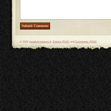
© 2026
metalchroniques.fr
.
Entries (RSS)
and
Comments (RSS)