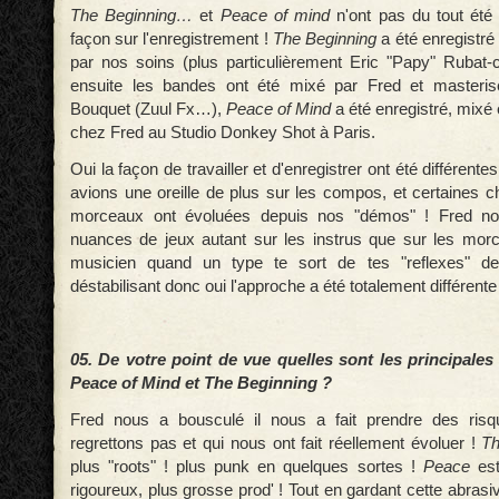
The Beginning…
et
Peace of mind
n'ont pas du tout été
façon sur l'enregistrement !
The Beginning
a été enregistré
par nos soins (plus particulièrement Eric "Papy" Rubat-c
ensuite les bandes ont été mixé par Fred et masteris
Bouquet (Zuul Fx…),
Peace of Mind
a été enregistré, mixé 
chez Fred au Studio Donkey Shot à Paris.
Oui la façon de travailler et d'enregistrer ont été différen
avions une oreille de plus sur les compos, et certaines c
morceaux ont évoluées depuis nos "démos" ! Fred n
nuances de jeux autant sur les instrus que sur les mor
musicien quand un type te sort de tes "reflexes" de
déstabilisant donc oui l'approche a été totalement différente 
05. De votre point de vue quelles sont les principales
Peace of Mind et The Beginning ?
Fred nous a bousculé il nous a fait prendre des ris
regrettons pas et qui nous ont fait réellement évoluer !
T
plus "roots" ! plus punk en quelques sortes !
Peace
es
rigoureux, plus grosse prod' ! Tout en gardant cette abrasiv