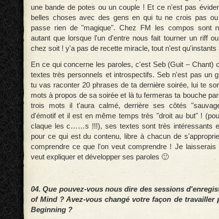
une bande de potes ou un couple ! Et ce n'est pas éviden
belles choses avec des gens en qui tu ne crois pas ou 
passe rien de "magique". Chez FM les compos sont na
autant que lorsque l'un d'entre nous fait tourner un riff 
chez soit ! y'a pas de recette miracle, tout n'est qu'instants
En ce qui concerne les paroles, c'est Seb (Guit – Chant) qu
textes très personnels et introspectifs. Seb n'est pas un 
tu vas raconter 20 phrases de ta dernière soirée, lui te sor
mots à propos de sa soirée et là tu fermeras ta bouche pa
trois mots il t'aura calmé, derrière ses côtés "sauvag
d'émotif et il est en même temps très "droit au but" ! (pour
claque les c……s !!!), ses textes sont très intéressants e
pour ce qui est du contenu, libre à chacun de s'approprie
comprendre ce que l'on veut comprendre ! Je laisserais S
veut expliquer et développer ses paroles 🙂
04. Que pouvez-vous nous dire des sessions d'enregi
of Mind ? Avez-vous changé votre façon de travailler 
Beginning ?