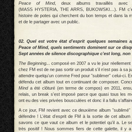
Peace of Mind
, deux albums travaillés avec
(MASS HYSTERIA, THE ARRS, BUKOWSKI…). FM c'est
histoire de potes qui cherchent du bon temps et dans la 
et de le partager avec un public.
02. Quel est votre état d’esprit quelques semaines a
Peace of Mind, quels sentiments dominent sur ce disqu
Sept années de silence discographique c’est long, non
The Beginning..
. composé en 2007 a vu le jour réellement 
chez FM est de ne pas sortir un produit s'il n'est pas à sa just
attendre quelqu'un comme Fred pour "sublimer" celui-ci. E
défendu cet album tout en continuant de composer. Con
Mind
a été clôturé (en terme de compos) en 2011, ensuit
relais, un break s'est imposé parce que quasi tous les
ont eu des vies privées bousculées et donc il a fallu s’affaire
A ce jour, FM revient avec ce deuxième album "sublimé" !
défendre ! L'état d'esprit de FM à la sortie de cet album
savons ce que vaut ce album et le potentiel qu'il a. Le s
très positif ! Nous sommes fiers de cette galette, il y 