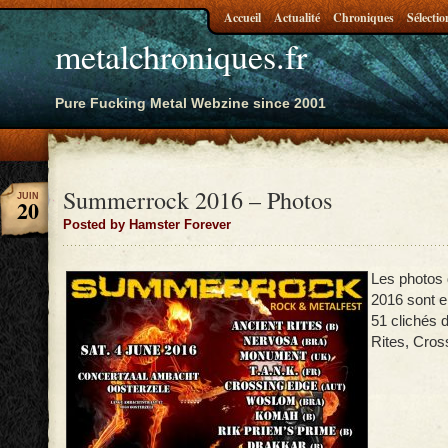
Accueil
Actualité
Chroniques
Sélectio
metalchroniques.fr
Pure Fucking Metal Webzine since 2001
Summerrock 2016 – Photos
JUIN
20
Posted by Hamster Forever
Les photos
2016 sont e
51 clichés 
Rites, Cros