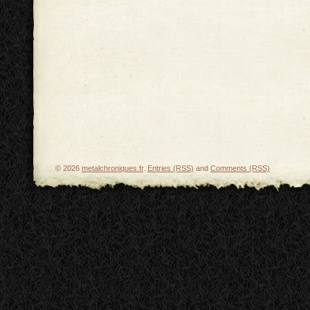
© 2026
metalchroniques.fr
.
Entries (RSS)
and
Comments (RSS)