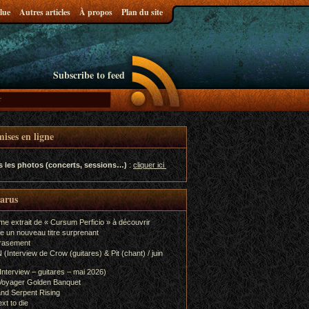
lue
Autres articles
À propos
Plan du site
Subscribe to feed
ises en ligne
s les photos (concerts, sessions…)
:
cliquer ici
parus
me extrait de « Cursum Perficio » à découvrir
e un nouveau titre surprenant
rasement
terview de Crow (guitares) & Pit (chant) / juin
terview – guitares – mai 2026)
Voyager Golden Banquet
nd Serpent Rising
xt to die