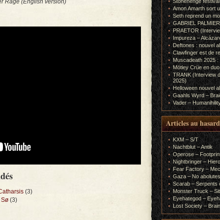
r Rage (English version)
Stonehenge festiva
Amon Amarth sort un
Seth reprend un m
GABRIEL PALMIERI (I
PRAETOR (Interview
Impureza – Alcázar
Deftones : nouvel a
Clawfinger est de r
Muscadeath 2025 : 
Mötley Crüe en duo
TRANK (Interview d
2025)
Helloween nouvel al
Gaahls Wyrd – Braid
Vader – Humanihilit
Articles au hasard
KXM – S/T
Nachtblut – Antik
Operose – Footprint
Nightbringer – Hie
Fear Factory – Me
ndés
Gaza – No abolutes
Scarab – Serpents o
Catharsis
(3)
Monster Truck – Sit
Eyehategod – Eyeh
 Sø
(3)
Lost Society – Brai