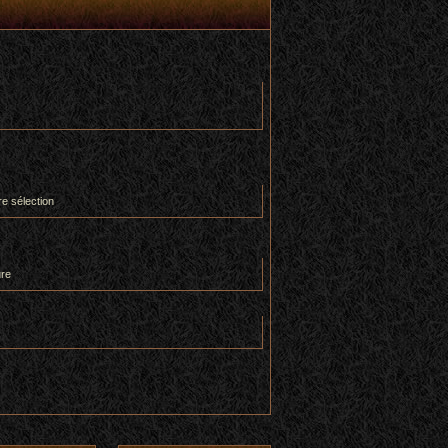
re sélection
ure