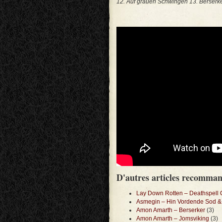
12. Auf grauen Schwingen 13. Berserke
D'autres articles recomma
Lay Down Rotten – Deathspell 
Asmegin – Hin Vordende Sod &
Amon Amarth – Berserker
(3)
Amon Amarth – Jomsviking
(3)