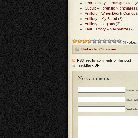
Fear Factory – Transgression
(2
Cut Up – Forensic Nightmares
(
Artillery – When Death Comes
(
Artillery – My Blood
(2)
Artillery – Legions
(2)
Fear Factory – Mechanize
(2)
(
4
votes,
Filed under:
Chroniques
RSS
feed for comments on this post
TrackBack
URI
No comments
Name (r
Mail (wi
Website