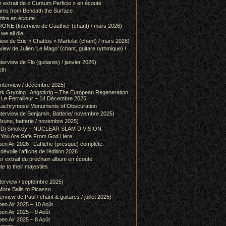
r extrait de « Cursum Perficio » en écoute
ams from Beneath the Surface
itre en écoute
 (Interview de Gauthier (chant) / mars 2026)
we all die
w de Éric « Chattos » Martelat (chant) / mars 2026)
w de Julien ‘Le Mago’ (chant, guitare rythmique) /
view de Flo (guitares) / janvier 2026)
eth
terview / décembre 2025)
 Gryning , Angstkrig – The European Regeneration
Le Ferrailleur – 14 Décembre 2025
achrymose Monuments of Obscuration
rview de Benjamin, Batterie/ novembre 2025)
runo, batterie / novembre 2025)
g & Dj Smokey – NUCLEAR SLAM DIVISION
– You Are Safe From God Here
en Air 2026 : L’affiche (presque) complète.
 dévoile l’affiche de l’édition 2026
r extrait du prochain album en écoute
e to their majesties
rview / septembre 2025)
ore Balls to Picasso
iew de Paul / chant & guitares / juillet 2025)
pen Air 2025 – 10 Août
pen Air 2025 – 9 Août
pen Air 2025 – 8 Août