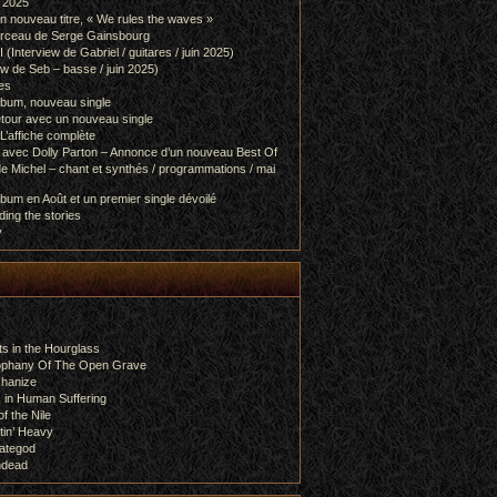
l 2025
 nouveau titre, « We rules the waves »
orceau de Serge Gainsbourg
nterview de Gabriel / guitares / juin 2025)
 de Seb – basse / juin 2025)
es
lbum, nouveau single
etour avec un nouveau single
L’affiche complète
 avec Dolly Parton – Annonce d’un nouveau Best Of
e Michel – chant et synthés / programmations / mai
bum en Août et un premier single dévoilé
ing the stories
y
s in the Hourglass
rophany Of The Open Grave
chanize
 in Human Suffering
f the Nile
tin’ Heavy
ategod
ndead