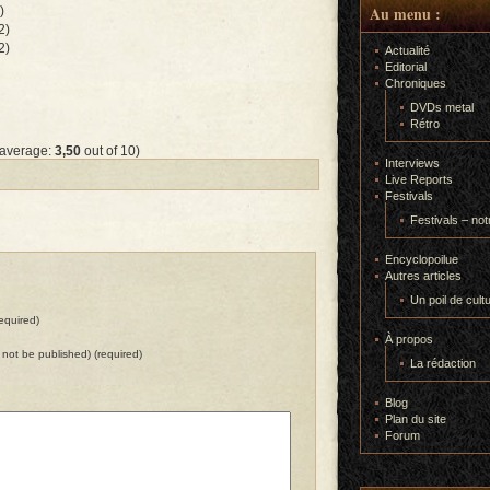
Au menu :
)
2)
2)
Actualité
Editorial
Chroniques
DVDs metal
Rétro
 average:
3,50
out of 10)
Interviews
Live Reports
Festivals
Festivals – not
Encyclopoilue
Autres articles
Un poil de cult
equired)
À propos
ll not be published) (required)
La rédaction
Blog
Plan du site
Forum