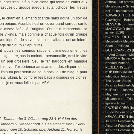
le label s'est jeté sur ce clone qui tente de coller aux
Anthrax : un premie
Monstrosity – Scre
basques du groupe suédois, autant choper les miettes
KoRn : un nouveau t
TOWARD THE THRONE
, le chant en allemand scandé sans doute un soir de
Clawfinger – Before 
n épique. Asenblutt est un cover band correct, sur le
MESSALINE (Intervie
e assez fidèle à l'original. On peut comprendre la
MAGOYOND (Intervie
janvier 2026)
pe de vikings, mais comme à chaque fois qu'un groupe
HOLY FALLOUT (Inter
une tripotée de suiveurs dont les albums ont un intérêt
Megadeth – Megad
age de Soulfy / Sepultura).
Soen – Reliance
t toutes les compos rappellent immédiatement les
GUT SCRAPERS (In
… And Oceans, Mörk
 signature, pas la moindre personnalité, c'est le vide
MMXXV – Nantes – 
e un poil grossière. Seul le fan hardcore en manque
Hooded Menace – L
 trouver l'expérience amusante et décortiquer toutes
REBEL ANGELS (Inte
l'album peut servir de sous bock, ou de blague pour
KOB (Interview de B
Infectious Jelqin
metal viking. Encombrer les bacs à disques de clones,
The Acacia Strain 
ise, je ne vous félicite pas AFM.
Alcatraz Festival Op
Hellfest : Le festival
Mayhem : un premie
Misanthrope – Tribut
Igorrr – Amen
RAVENS CREW (Inte
Bruce Dickinson – M
HEAVYLUTION (Interv
n 2. Titanenerbe 3. Offenbarung 23 4. Helden des
Alcatraz Festival O
Flandern 6. Drachenborn 7. Des Alchemisten Elixier 8.
Alcatraz Festival O
nnerungen 10. Schatten über Arkham 11. Horizonte
Alcatraz Festival O