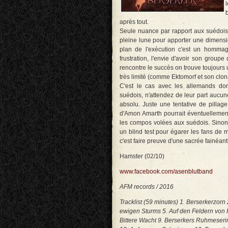
après tout.
Seule nuance par rapport aux suédois
pleine lune pour apporter une dimensio
plan de l'exécution c'est un hommag
frustration, l'envie d'avoir son grou
rencontre le succès on trouve toujours 
très limité (comme Ektomorf et son clon
C'est le cas avec les allemands don
suédois, n'attendez de leur part aucune
absolu. Juste une tentative de pillag
d'Amon Amarth pourrait éventuellement
les compos volées aux suédois. Sinon 
un blind test pour égarer les fans de 
c'est faire preuve d'une sacrée fainéant
Hamster (02/10)
www.facebook.com/asenblutband
AFM records / 2016
Tracklist (59 minutes) 1. Berserkerzor
ewigen Sturms 5. Auf den Feldern von 
Bittere Wacht 9. Berserkers Ruhmeseri