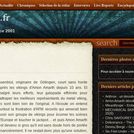
Actualité
Chroniques
Sélection de la rédac
Interviews
Live Reports
Encyclopoi
.fr
ce 2001
Dernières photos m
Pour accéder à toute
Asenblut, originaire de Götingen, court sans honte
Derniers articles 
après les vikings d'Amon Amarth depuis 10 ans. Et
malgré leurs efforts, leur galopade effrénée pour
Anthrax : un deuxiè
rattraper les meilleurs représentants du metal viking,
Amon Amarth dévoil
ils sont bien loin de l'original. A l'écoute on entend
Misanthrope – Emb
surtout la frustration d'AFM records qui aimerait bien
MECHANICAL SKIN (In
2026)
avoir son groupe de vikings pour écumer les scènes
Chris SAVOUREY (In
d'Europe et toucher le jackpot… et puis Amon Amarth
Deliverance – The 
est devenu si gros qu'il est sans doute hors de portée
Dimmu Borgir – Gra
financièrement. Il ne restait donc plus qu'une solution,
Six Feet Under – Ne