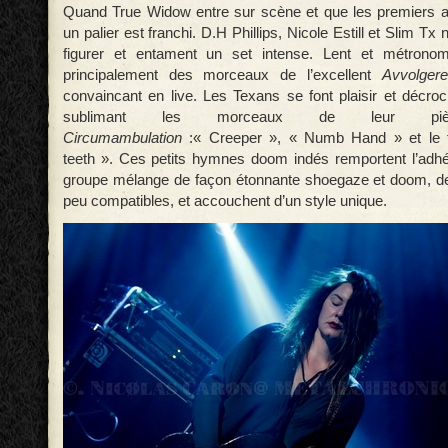
Quand True Widow entre sur scène et que les premiers a
un palier est franchi. D.H Phillips, Nicole Estill et Slim Tx
figurer et entament un set intense. Lent et métronomi
principalement des morceaux de l’excellent
Avvolgere
convaincant en live. Les Texans se font plaisir et décroc
sublimant les morceaux de leur pièc
Circumambulation
:« Creeper », « Numb Hand » et le f
teeth ». Ces petits hymnes doom indés remportent l’adhé
groupe mélange de façon étonnante shoegaze et doom, de
peu compatibles, et accouchent d’un style unique.