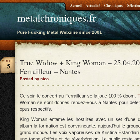
Accueil
Actualité
Chroniques
Sélectio
metalchroniques.fr
Pure Fucking Metal Webzine since 2001
True Widow + King Woman – 25.04.20
MAI
5
Ferrailleur – Nantes
Posted by nico
Ce soir, le concert au Ferrailleur se la joue 100 % doom.
T
Woman se sont donnés rendez-vous à Nantes pour défend
opus respectifs.
King Woman entame les hostilités avec un set d’une d
album la formation est convaincante, aujourd’hui le groupe
grand monde. Les voix vaporeuses de Kristina Esfandiar
une tonne d’effets et de réverbération. Le public reste a