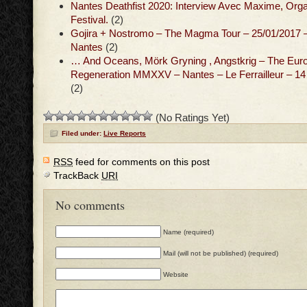
Nantes Deathfist 2020: Interview Avec Maxime, Org
Festival.
(2)
Gojira + Nostromo – The Magma Tour – 25/01/2017 –
Nantes
(2)
… And Oceans, Mörk Gryning , Angstkrig – The Eur
Regeneration MMXXV – Nantes – Le Ferrailleur – 1
(2)
(No Ratings Yet)
Filed under:
Live Reports
RSS
feed for comments on this post
TrackBack
URI
No comments
Name (required)
Mail (will not be published) (required)
Website