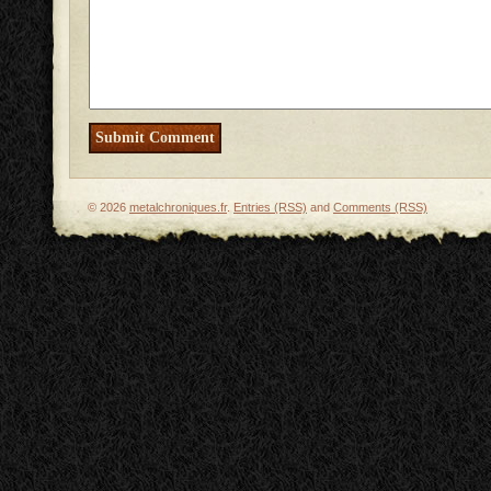
© 2026
metalchroniques.fr
.
Entries (RSS)
and
Comments (RSS)