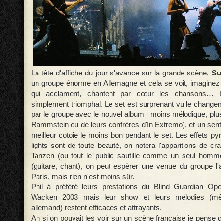
La tête d'affiche du jour s'avance sur la grande scène,
Su
un groupe énorme en Allemagne et cela se voit, imagine
qui acclament, chantent par cœur les chansons… L'
simplement triomphal. Le set est surprenant vu le change
par le groupe avec le nouvel album : moins mélodique, plus
Rammstein ou de leurs confrères d'In Extremo), et un sent
meilleur cotoie le moins bon pendant le set. Les effets py
lights sont de toute beauté, on notera l'apparitions de c
Tanzen (ou tout le public sautille comme un seul homm
(guitare, chant), on peut espèrer une venue du groupe l
Paris, mais rien n'est moins sûr.
Phil à préfèré leurs prestations du Blind Guardian Op
Wacken 2003 mais leur show et leurs mélodies (m
allemand) restent efficaces et attrayants.
Ah si on pouvait les voir sur un scène française je pense 