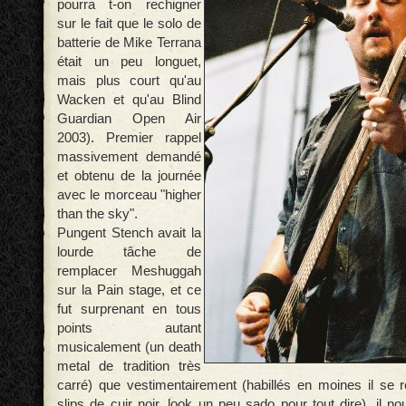
pourra t-on rechigner
sur le fait que le solo de
batterie de Mike Terrana
était un peu longuet,
mais plus court qu'au
Wacken et qu'au Blind
Guardian Open Air
2003). Premier rappel
massivement demandé
et obtenu de la journée
avec le morceau "higher
than the sky".
Pungent Stench avait la
lourde tâche de
remplacer Meshuggah
sur la Pain stage, et ce
fut surprenant en tous
points autant
musicalement (un death
metal de tradition très
carré) que vestimentairement (habillés en moines il se r
slips de cuir noir, look un peu sado pour tout dire), il n