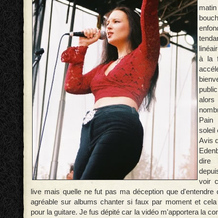
mati
bouc
enfo
tenda
linéai
à la 
accél
bienv
publ
alor
nomb
Pain
soleil
Avis d
Edenb
dire
depu
voir 
live mais quelle ne fut pas ma déception que d'entendre 
agréable sur albums chanter si faux par moment et cel
pour la guitare. Je fus dépité car la vidéo m'apportera la c