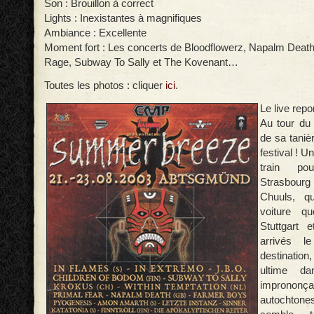
Son : Brouillon à correct
Lights : Inexistantes à magnifiques
Ambiance : Excellente
Moment fort : Les concerts de Bloodflowerz, Napalm Deat
Rage, Subway To Sally et The Kovenant…
Toutes les photos : cliquer
ici
.
Le live repor
Au tour du
de sa taniè
festival ! U
train po
Strasbou
Chuuls, q
voiture qu
Stuttgart 
arrivés l
destination
ultime da
imprononçab
autochtone