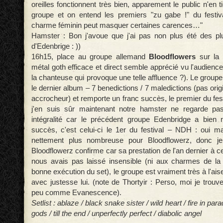
oreilles fonctionnent très bien, apparement le public n'en t
groupe et on entend les premiers "zu gabe !" du festi
charme féminin peut masquer certaines carences…"
Hamster : Bon j'avoue que j'ai pas non plus été des plu
d'Edenbrige : ))
16h15, place au groupe allemand
Bloodflowers
sur la
métal goth efficace et direct semble apprécié vu l'audience
la chanteuse qui provoque une telle affluence ?). Le grou
le dernier album – 7 benedictions / 7 maledictions (pas orig
accrocheur) et remporte un franc succès, le premier du festi
j'en suis sûr maintenant notre hamster ne regarde pa
intégralité car le précédent groupe Edenbridge a bien 
succès, c'est celui-ci le 1er du festival – NDH : oui mai
nettement plus nombreuse pour Bloodflowerz, donc je
Bloodflowerz confirme car sa prestation de l'an dernier à 
nous avais pas laissé insensible (ni aux charmes de la
bonne exécution du set), le groupe est vraiment très à l'ais
avec justesse lui. (note de Thortyir : Perso, moi je trou
peu comme Evanescence).
Setlist : ablaze / black snake sister / wild heart / fire in para
gods / till the end / unperfectly perfect / diabolic angel