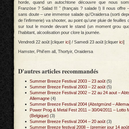
horde, quand un autochtone découvre que nous som
Französe ? Salad !!! " (français ? salade !) Il nous offre 
sans doute – une immense salade qu'Oraidersa (sorti dep
de l'infirmerie) va shooter, au point qu'une pluie de feuilles
sur tout le monde devant le stand (un moment grou qu
l'habitant, alcoolisation pour clore la journée.
Vendredi 22 août [cliquer
ici
] / Samedi 23 août [cliquer
ici
]
Hamster, Phil'em all, Thortyir, Oraidersa
D'autres articles recommandés
Summer Breeze Festival 2003 – 23 août
(5)
Summer Breeze Festival 2003 – 22 août
(5)
Summer Breeze Festival 2002 – 22 au 24 aout – Abt
Allemagne
(4)
Summer Breeze Festival 2004 (Abstgmünd – Allemag
Power Prog & Metal Fest 2011 – 30/04/2011 – Lott
(Belgique)
(3)
Summer Breeze Festival 2004 – 20 août
(3)
Summer Breeze festival 2008 – (premier jour 14 août