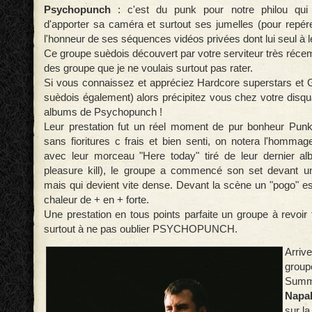
Psychopunch
: c'est du punk pour notre philou qu
d'apporter sa caméra et surtout ses jumelles (pour repére
l'honneur de ses séquences vidéos privées dont lui seul à le
Ce groupe suèdois découvert par votre serviteur très récem
des groupe que je ne voulais surtout pas rater.
Si vous connaissez et appréciez Hardcore superstars et G
suèdois également) alors précipitez vous chez votre disqu
albums de Psychopunch !
Leur prestation fut un réel moment de pur bonheur Punk'
sans fioritures c frais et bien senti, on notera l'hom
avec leur morceau "Here today" tiré de leur dernier a
pleasure kill), le groupe a commencé son set devant un
mais qui devient vite dense. Devant la scène un "pogo" es
chaleur de + en + forte.
Une prestation en tous points parfaite un groupe à revoir
surtout à ne pas oublier PSYCHOPUNCH.
Arri
grou
Sum
Napa
sur la