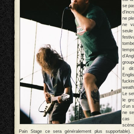
se pa
d'incr
ne ple
ne va
seule
fest
tombe
temp
d'Ang
groupe
il di
Engl
fuc
weath
Le se
le gr
d'un 
ne se
cas 
scène
Pain Stage ce sera généralement plus supportable). 