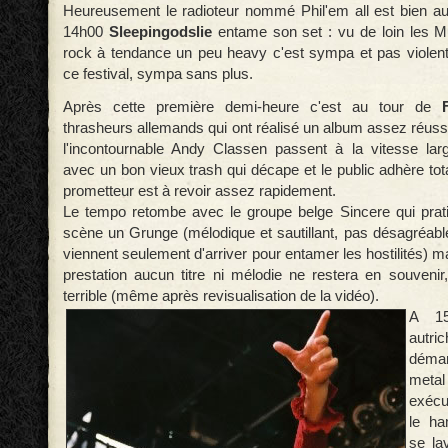
Heureusement le radioteur nommé Phil'em all est bien a
14h00
Sleepingodslie
entame son set : vu de loin les M
rock à tendance un peu heavy c'est sympa et pas viole
ce festival, sympa sans plus.
Après cette première demi-heure c'est au tour de
thrasheurs allemands qui ont réalisé un album assez réus
l'incontournable Andy Classen passent à la vitesse lar
avec un bon vieux trash qui décape et le public adhère to
prometteur est à revoir assez rapidement.
Le tempo retombe avec le groupe belge Sincere qui prat
scène un Grunge (mélodique et sautillant, pas désagréable
viennent seulement d'arriver pour entamer les hostilités) ma
prestation aucun titre ni mélodie ne restera en souveni
terrible (même après revisualisation de la vidéo).
A 15
autri
déma
meta
exécu
le ha
se la