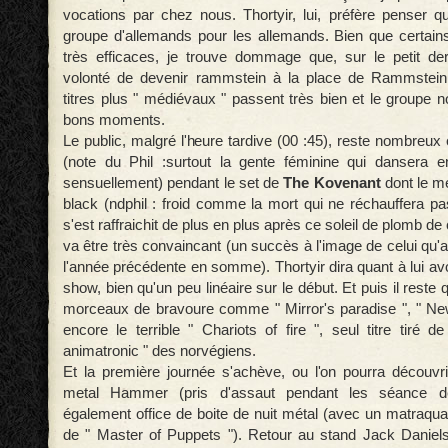
vocations par chez nous. Thortyir, lui, préfère penser
groupe d'allemands pour les allemands. Bien que certai
très efficaces, je trouve dommage que, sur le petit der
volonté de devenir rammstein à la place de Rammstein.
titres plus " médiévaux " passent très bien et le groupe 
bons moments.
Le public, malgré l'heure tardive (00 :45), reste nombreux
(note du Phil :surtout la gente féminine qui dansera 
sensuellement) pendant le set de
The Kovenant
dont le me
black (ndphil : froid comme la mort qui ne réchauffera pa
s'est raffraichit de plus en plus après ce soleil de plomb de
va être très convaincant (un succès à l'image de celui qu'
l'année précédente en somme). Thortyir dira quant à lui avo
show, bien qu'un peu linéaire sur le début. Et puis il reste q
morceaux de bravoure comme " Mirror's paradise ", " Ne
encore le terrible " Chariots of fire ", seul titre tiré d
animatronic " des norvégiens.
Et la première journée s'achève, ou l'on pourra découvr
metal Hammer (pris d'assaut pendant les séance de
également office de boite de nuit métal (avec un matraqua
de " Master of Puppets "). Retour au stand Jack Daniels