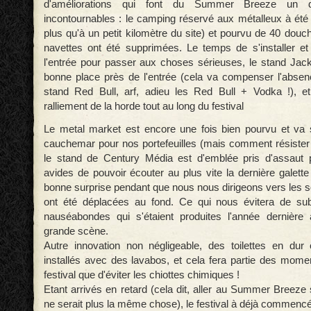
d'améliorations qui font du Summer Breeze un d
incontournables : le camping réservé aux métalleux à été 
plus qu'à un petit kilomètre du site) et pourvu de 40 douc
navettes ont été supprimées. Le temps de s'installer et
l'entrée pour passer aux choses sérieuses, le stand Jack
bonne place près de l'entrée (cela va compenser l'abse
stand Red Bull, arf, adieu les Red Bull + Vodka !), et
ralliement de la horde tout au long du festival
Le metal market est encore une fois bien pourvu et va 
cauchemar pour nos portefeuilles (mais comment résister
le stand de Century Média est d'emblée pris d'assaut 
avides de pouvoir écouter au plus vite la dernière galett
bonne surprise pendant que nous nous dirigeons vers les sc
ont été déplacées au fond. Ce qui nous évitera de subi
nauséabondes qui s'étaient produites l'année dernière 
grande scène.
Autre innovation non négligeable, des toilettes en dur
installés avec des lavabos, et cela fera partie des mom
festival que d'éviter les chiottes chimiques !
Etant arrivés en retard (cela dit, aller au Summer Breeze
ne serait plus la même chose), le festival à déjà commenc