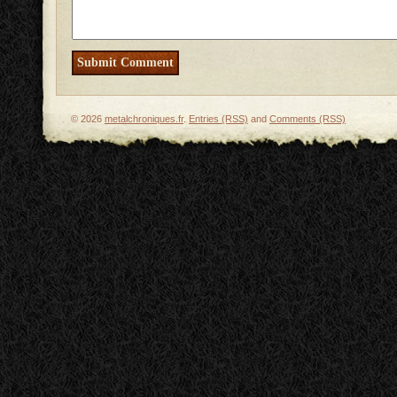
© 2026
metalchroniques.fr
.
Entries (RSS)
and
Comments (RSS)