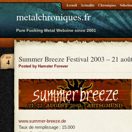
Accueil
Actualité
Chroniques
Sélectio
metalchroniques.fr
Pure Fucking Metal Webzine since 2001
Summer Breeze Festival 2003 – 21 aoû
SEP
4
Posted by Hamster Forever
www.summer-breeze.de
Taux de remplissage : 15.000