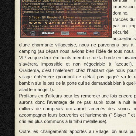
semble t
impressi
domine.
L'accès du 
par un imp
sécurité
accueillant
d'une charmante villageoise, nous ne parvenons pas à t
camping (au départ nous avions bien l'idée de tous nous 
VIP vu que deux éminents membres de la horde en faisaient
s'avérera impossible et non négociable à l'accueil)
Oraidersa, c'est finalement chez l'habitant que nous pou
village éphémère (pourtant ce n'était pas gagné vu le r
bambin sur le pas de la porte qui se demandait bien à que
allait le manger !).
Profitons en d'ailleurs pour les remercier une fois encore p
aurons donc l'avantage de ne pas subir toute la nuit l
milliers de campeurs qui auront amenés des sonos m
accompagner leurs beuveries et hurlements (" Slayer " et 
cris les plus communs à la tribu métalleuse).
Outre les changements apportés au village, on aura pu