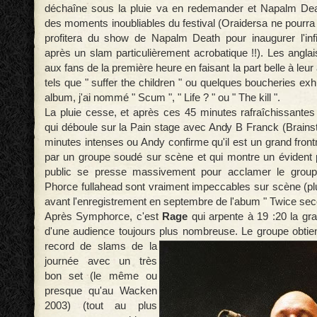
déchaîne sous la pluie va en redemander et Napalm Dea
des moments inoubliables du festival (Oraidersa ne pourra q
profitera du show de Napalm Death pour inaugurer l'infi
après un slam particulièrement acrobatique !!). Les anglais 
aux fans de la première heure en faisant la part belle à le
tels que " suffer the children " ou quelques boucheries e
album, j'ai nommé " Scum ", " Life ? " ou " The kill ".
La pluie cesse, et après ces 45 minutes rafraîchissantes
qui déboule sur la Pain stage avec Andy B Franck (Brainst
minutes intenses ou Andy confirme qu'il est un grand fr
par un groupe soudé sur scène et qui montre un évident pl
public se presse massivement pour acclamer le groupe
Phorce fullahead sont vraiment impeccables sur scène (pl
avant l'enregistrement en septembre de l'abum " Twice se
Après Symphorce, c'est
Rage
qui arpente à 19 :20 la g
d'une audience toujours plus nombreuse. Le groupe obti
record de slams de la
journée avec un très
bon set (le même ou
presque qu'au Wacken
2003) (tout au plus