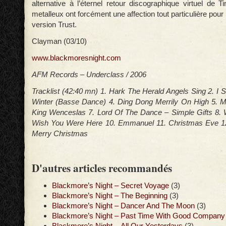
alternative à l’éternel retour discographique virtuel de 
metalleux ont forcément une affection tout particulière pour
version Trust.
Clayman (03/10)
www.blackmoresnight.com
AFM Records – Underclass / 2006
Tracklist (42:40 mn) 1. Hark The Herald Angels Sing 2. I 
Winter (Basse Dance) 4. Ding Dong Merrily On High 5. 
King Wenceslas 7. Lord Of The Dance – Simple Gifts 8. 
Wish You Were Here 10. Emmanuel 11. Christmas Eve 1
Merry Christmas
D'autres articles recommandés
Blackmore’s Night – Secret Voyage
(3)
Blackmore’s Night – The Beginning
(3)
Blackmore’s Night – Dancer And The Moon
(3)
Blackmore’s Night – Past Time With Good Company
Blackmore’s Night – All Our Yesterdays
(3)