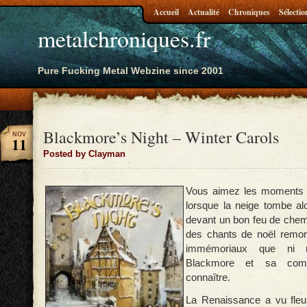
Accueil
Actualité
Chroniques
Sélectio
metalchroniques.fr
Pure Fucking Metal Webzine since 2001
Blackmore’s Night – Winter Carols
NOV
11
Posted by Clayman
Vous aimez les moments me
lorsque la neige tombe al
devant un bon feu de chem
des chants de noël remo
immémoriaux que ni n
Blackmore et sa com
connaître.
La Renaissance a vu fleur