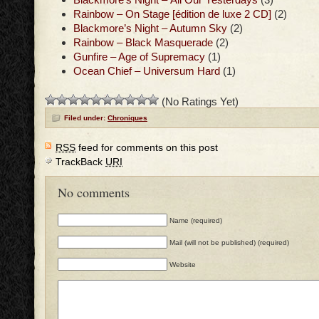
Rainbow – On Stage [édition de luxe 2 CD]
(2)
Blackmore’s Night – Autumn Sky
(2)
Rainbow – Black Masquerade
(2)
Gunfire – Age of Supremacy
(1)
Ocean Chief – Universum Hard
(1)
(No Ratings Yet)
Filed under:
Chroniques
RSS
feed for comments on this post
TrackBack
URI
No comments
Name (required)
Mail (will not be published) (required)
Website