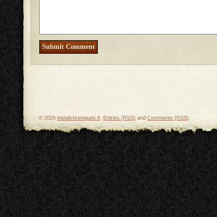
© 2026
metalchroniques.fr
.
Entries (RSS)
and
Comments (RSS)