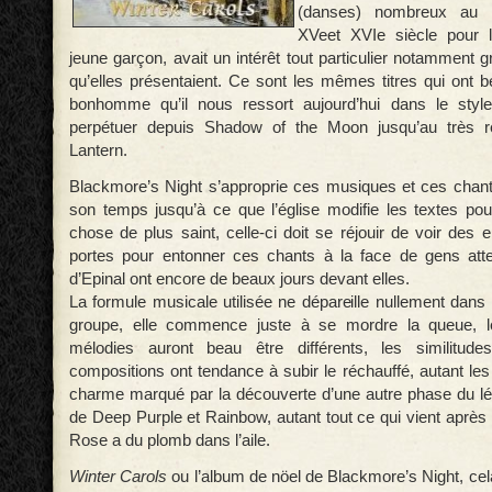
(danses) nombreux au 
XVeet XVIe siècle pour le
jeune garçon, avait un intérêt tout particulier notamment
qu’elles présentaient. Ce sont les mêmes titres qui ont b
bonhomme qu’il nous ressort aujourd’hui dans le style 
perpétuer depuis Shadow of the Moon jusqu’au très r
Lantern.
Blackmore’s Night s’approprie ces musiques et ces chan
son temps jusqu’à ce que l’église modifie les textes pou
chose de plus saint, celle-ci doit se réjouir de voir des
portes pour entonner ces chants à la face de gens atte
d’Epinal ont encore de beaux jours devant elles.
La formule musicale utilisée ne dépareille nullement dans
groupe, elle commence juste à se mordre la queue, l
mélodies auront beau être différents, les similitudes
compositions ont tendance à subir le réchauffé, autant le
charme marqué par la découverte d’une autre phase du lég
de Deep Purple et Rainbow, autant tout ce qui vient après
Rose a du plomb dans l’aile.
Winter Carols
ou l’album de nöel de Blackmore’s Night, ce