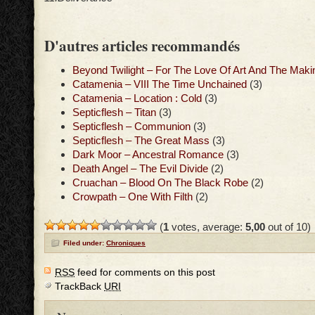
D'autres articles recommandés
Beyond Twilight – For The Love Of Art And The Maki
Catamenia – VIII The Time Unchained
(3)
Catamenia – Location : Cold
(3)
Septicflesh – Titan
(3)
Septicflesh – Communion
(3)
Septicflesh – The Great Mass
(3)
Dark Moor – Ancestral Romance
(3)
Death Angel – The Evil Divide
(2)
Cruachan – Blood On The Black Robe
(2)
Crowpath – One With Filth
(2)
(
1
votes, average:
5,00
out of 10)
Filed under:
Chroniques
RSS
feed for comments on this post
TrackBack
URI