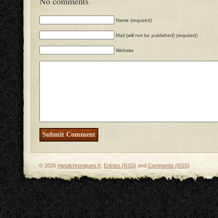
No comments
Name (required)
Mail (will not be published) (required)
Website
© 2026
metalchroniques.fr
.
Entries (RSS)
and
Comments (RSS)