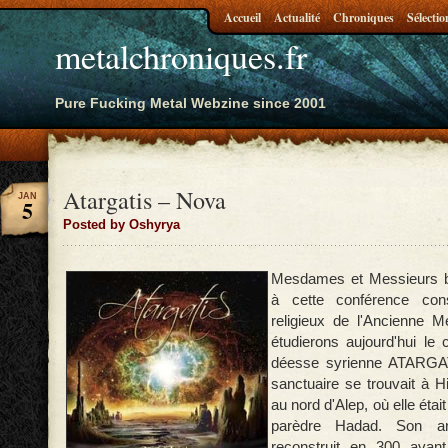
Accueil
Actualité
Chroniques
Sélectio
metalchroniques.fr
Pure Fucking Metal Webzine since 2001
Atargatis – Nova
JAN
5
Posted by Oshyrya
Mesdames et Messieurs b
à cette conférence con
religieux de l'Ancienne 
étudierons aujourd'hui le 
déesse syrienne ATARGAT
sanctuaire se trouvait à 
au nord d'Alep, où elle éta
parèdre Hadad. Son an
reconstruit en 300 avan