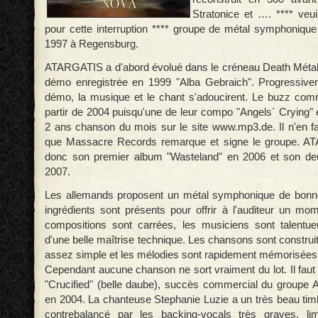
Stratonice et …. **** veu
pour cette interruption **** groupe de métal symphoniqu
1997 à Regensburg.
ATARGATIS a d'abord évolué dans le créneau Death Métal
démo enregistrée en 1999 "Alba Gebraich". Progressiv
démo, la musique et le chant s'adoucirent. Le buzz com
partir de 2004 puisqu'une de leur compo "Angels´ Crying" 
2 ans chanson du mois sur le site www.mp3.de. Il n'en fal
que Massacre Records remarque et signe le groupe. A
donc son premier album "Wasteland" en 2006 et son d
2007.
Les allemands proposent un métal symphonique de bonne 
ingrédients sont présents pour offrir à l'auditeur un mo
compositions sont carrées, les musiciens sont talentue
d'une belle maîtrise technique. Les chansons sont constru
assez simple et les mélodies sont rapidement mémorisées
Cependant aucune chanson ne sort vraiment du lot. Il faut 
"Crucified" (belle daube), succès commercial du grou
en 2004. La chanteuse Stephanie Luzie a un très beau timb
contrebalancé par les backing-vocals très graves, lim