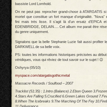
bassiste Lord Lornhold.
On ne peut pas reprocher grand-chose à ATARGATIS si 
mortel que constitue un fort manque d'originalité. "Nova" 
fini mais très lisse. Il s'agit là d'un ersatz d'EPICA 
EDENBRIDGE, DELAIN…. Cet album me parait être réser
du genre uniquement.
Signalons que la belle Stephanie Luzie fait aussi profiter l
DARKWELL de sa belle voix.
PS: toutes les informations historiques précisées au début 
véridiques, vous qui rêviez de tout savoir sur le sujet ! 😉
Oshyrya (05/10)
myspace.com/atargatisgothicmetal
Massacre Records / Soulfood – 2007
Tracklist (51:35) : 1.Intro (Balance) 2.Ebon Queen 3.Froz
4.Stars Are Falling 5.Crucified 6.Green Lakes Ground 7.Fe
8.When The Icebreaks 9.The Marching Of The Fey 10.Fireb
11.Deliverance