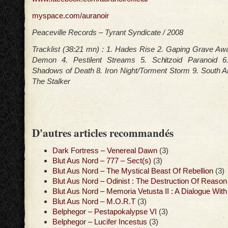
myspace.com/auranoir
Peaceville Records – Tyrant Syndicate / 2008
Tracklist (38:21 mn) : 1. Hades Rise 2. Gaping Grave Awa
Demon 4. Pestilent Streams 5. Schitzoid Paranoid 
Shadows of Death 8. Iron Night/Torment Storm 9. South 
The Stalker
D'autres articles recommandés
Dark Fortress – Venereal Dawn
(3)
Blut Aus Nord – 777 – Sect(s)
(3)
Blut Aus Nord – The Mystical Beast Of Rebellion
(3)
Blut Aus Nord – Odinist : The Destruction Of Reason 
Blut Aus Nord – Memoria Vetusta II : A Dialogue With
Blut Aus Nord – M.O.R.T
(3)
Belphegor – Pestapokalypse VI
(3)
Belphegor – Lucifer Incestus
(3)