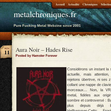
Accueil
Actualité
Chroniques
Sélectio
metalchroniques.fr
Pure Fucking Metal Webzine since 2001
Aura Noir – Hades Rise
NOV
11
Posted by Hamster Forever
Considérons un instant la
actuelle, mais attention
rejetons übertrve, ni ses z
collant une nappe de clavi
morceaux… Non, la VR
metal, fidèles aux orig
sombre et controversé : Ba
plus depuis déjà bi
Hellhammer-Celtic Fr