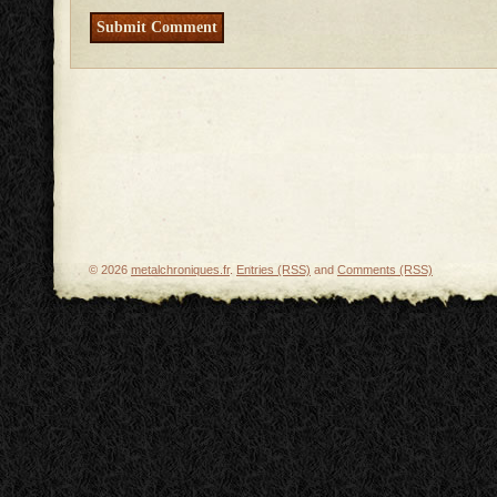
© 2026
metalchroniques.fr
.
Entries (RSS)
and
Comments (RSS)