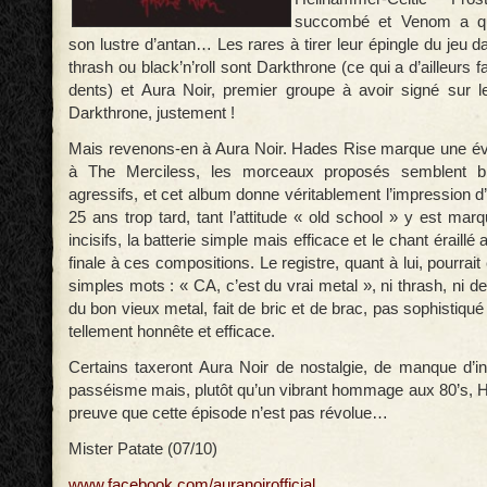
succombé et Venom a qu
son lustre d’antan… Les rares à tirer leur épingle du jeu d
thrash ou black’n’roll sont Darkthrone (ce qui a d’ailleurs f
dents) et Aura Noir, premier groupe à avoir signé sur 
Darkthrone, justement !
Mais revenons-en à Aura Noir. Hades Rise marque une évo
à The Merciless, les morceaux proposés semblent bi
agressifs, et cet album donne véritablement l’impression d’
25 ans trop tard, tant l’attitude « old school » y est marq
incisifs, la batterie simple mais efficace et le chant éraill
finale à ces compositions. Le registre, quant à lui, pourrai
simples mots : « CA, c’est du vrai metal », ni thrash, ni de
du bon vieux metal, fait de bric et de brac, pas sophistiqu
tellement honnête et efficace.
Certains taxeront Aura Noir de nostalgie, de manque d’ins
passéisme mais, plutôt qu’un vibrant hommage aux 80’s, 
preuve que cette épisode n’est pas révolue…
Mister Patate (07/10)
www.facebook.com/auranoirofficial