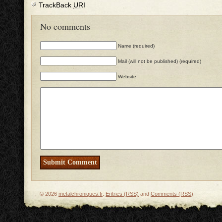
TrackBack
URI
No comments
Name (required)
Mail (will not be published) (required)
Website
© 2026
metalchroniques.fr
.
Entries (RSS)
and
Comments (RSS)