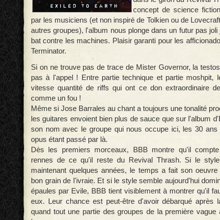
concept de science fiction
par les musiciens (et non inspiré de Tolkien ou de Lovecr
autres groupes), l'album nous plonge dans un futur pas joli
bat contre les machines. Plaisir garanti pour les afficion
Terminator.
Si on ne trouve pas de trace de Mister Governor, la test
pas à l'appel ! Entre partie technique et partie moshpit,
vitesse quantité de riffs qui ont ce don extraordinaire d
comme un fou !
Même si Jose Barrales au chant a toujours une tonalité pro
les guitares envoient bien plus de sauce que sur l'album 
son nom avec le groupe qui nous occupe ici, les 30 ans
opus étant passé par là.
Dès les premiers morceaux, BBB montre qu'il compte 
rennes de ce qu'il reste du Revival Thrash. Si le styl
maintenant quelques années, le temps a fait son oeuvre 
bon grain de l'ivraie. Et si le style semble aujourd'hui domi
épaules par Evile, BBB tient visiblement à montrer qu'il 
eux. Leur chance est peut-être d'avoir débarqué après 
quand tout une partie des groupes de la première vague 