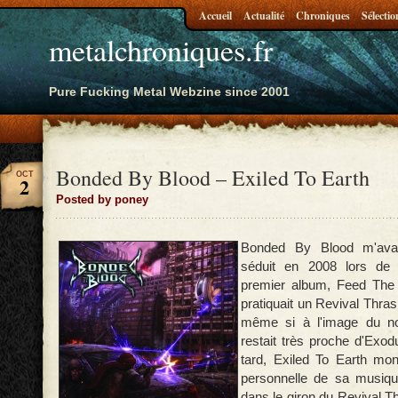
Accueil
Actualité
Chroniques
Sélectio
metalchroniques.fr
Pure Fucking Metal Webzine since 2001
Bonded By Blood – Exiled To Earth
OCT
2
Posted by poney
Bonded By Blood m'avai
séduit en 2008 lors de 
premier album, Feed The
pratiquait un Revival Thras
même si à l'image du nom
restait très proche d'Exo
tard, Exiled To Earth mon
personnelle de sa musique
dans le giron du Revival T