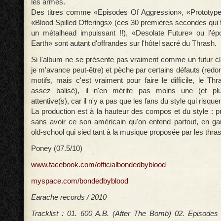
les armes.
Des titres comme «Episodes Of Aggression», «Prototyp
«Blood Spilled Offerings» (ces 30 premières secondes qui fil
un métalhead impuissant !!), «Desolate Future» ou l'é
Earth» sont autant d'offrandes sur l'hôtel sacré du Thrash.
Si l'album ne se présente pas vraiment comme un futur cl
je m'avance peut-être) et pèche par certains défauts (red
motifs, mais c'est vraiment pour faire le difficile, le Th
assez balisé), il n'en mérite pas moins une (et plu
attentive(s), car il n'y a pas que les fans du style qui risque
La production est à la hauteur des compos et du style : p
sans avoir ce son américain qu'on entend partout, en gar
old-school qui sied tant à la musique proposée par les thras
Poney (07.5/10)
www.facebook.com/officialbondedbyblood
myspace.com/bondedbyblood
Earache records / 2010
Tracklist : 01. 600 A.B. (After The Bomb) 02. Episodes