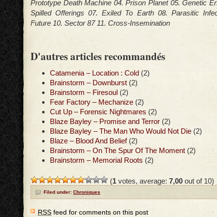
Prototype Death Machine 04. Prison Planet 05. Genetic En
Spilled Offerings 07. Exiled To Earth 08. Parasitic Infe
Future 10. Sector 87 11. Cross-Insemination
D'autres articles recommandés
Catamenia – Location : Cold
(2)
Brainstorm – Downburst
(2)
Brainstorm – Firesoul
(2)
Fear Factory – Mechanize
(2)
Cut Up – Forensic Nightmares
(2)
Blaze Bayley – Promise and Terror
(2)
Blaze Bayley – The Man Who Would Not Die
(2)
Blaze – Blood And Belief
(2)
Brainstorm – On The Spur Of The Moment
(2)
Brainstorm – Memorial Roots
(2)
(
1
votes, average:
7,00
out of 10)
Filed under:
Chroniques
RSS
feed for comments on this post