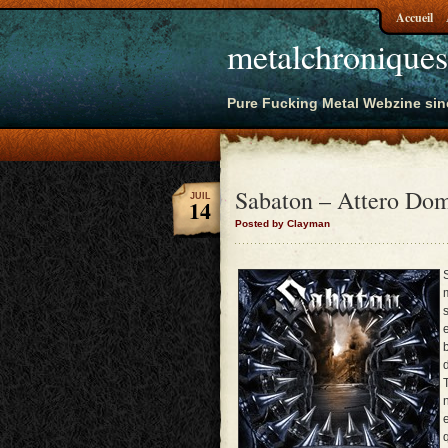
Accueil
metalchroniques
Pure Fucking Metal Webzine sin
Sabaton – Attero Dom
JUIL
14
Posted by Clayman