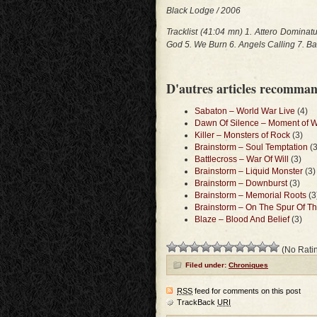
Black Lodge / 2006
Tracklist (41:04 mn) 1. Attero Dominat
God 5. We Burn 6. Angels Calling 7. Bac
D'autres articles recomma
Sabaton – World War Live
(4)
Dawn Of Silence – Moment of 
Killer – Monsters of Rock
(3)
Brainstorm – Soul Temptation
(3
Battlecross – War Of Will
(3)
Brainstorm – Liquid Monster
(3)
Brainstorm – Downburst
(3)
Brainstorm – Memorial Roots
(3
Brainstorm – On The Spur Of 
Blaze – Blood And Belief
(3)
(No Ratin
Filed under:
Chroniques
RSS
feed for comments on this post
TrackBack
URI