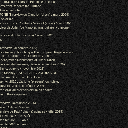
r extrait de « Cursum Perficio » en écoute
ams from Beneath the Surface
itre en écoute
 (Interview de Gauthier (chant) / mars 2026)
we all die
w de Éric « Chattos » Martelat (chant) / mars 2026)
w de Julien ‘Le Mago’ (chant, guitare rythmique) /
view de Flo (guitares) / janvier 2026)
eth
terview / décembre 2025)
 Gryning , Angstkrig – The European Regeneration
Le Ferrailleur – 14 Décembre 2025
achrymose Monuments of Obscuration
rview de Benjamin, Batterie/ novembre 2025)
runo, batterie / novembre 2025)
g & Dj Smokey – NUCLEAR SLAM DIVISION
– You Are Safe From God Here
en Air 2026 : L’affiche (presque) complète.
 dévoile l’affiche de l’édition 2026
r extrait du prochain album en écoute
e to their majesties
rview / septembre 2025)
ore Balls to Picasso
iew de Paul / chant & guitares / juillet 2025)
pen Air 2025 – 10 Août
pen Air 2025 – 9 Août
pen Air 2025 – 8 Août