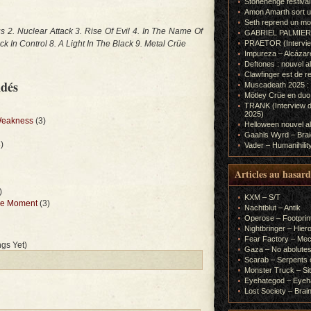
Stonehenge festiva
Amon Amarth sort un
Seth reprend un m
us 2. Nuclear Attack 3. Rise Of Evil 4. In The Name Of
GABRIEL PALMIERI (I
k In Control 8. A Light In The Black 9. Metal Crüe
PRAETOR (Interview
Impureza – Alcázar
Deftones : nouvel a
Clawfinger est de r
ndés
Muscadeath 2025 : 
Mötley Crüe en duo
TRANK (Interview d
2025)
Weakness
(3)
Helloween nouvel al
Gaahls Wyrd – Braid
)
Vader – Humanihilit
Articles au hasard
)
KXM – S/T
The Moment
(3)
Nachtblut – Antik
Operose – Footprint
Nightbringer – Hie
Fear Factory – Me
gs Yet)
Gaza – No abolutes
Scarab – Serpents o
Monster Truck – Sit
Eyehategod – Eyeh
Lost Society – Brai