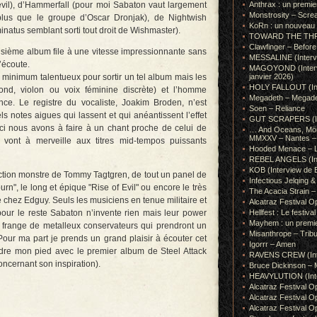
evil), d’Hammerfall (pour moi Sabaton vaut largement
Anthrax : un premie
Monstrosity – Scre
plus que le groupe d’Oscar Dronjak), de Nightwish
KoRn : un nouveau t
natus semblant sorti tout droit de Wishmaster).
TOWARD THE THRONE
Clawfinger – Before 
roisième album file à une vitesse impressionnante sans
MESSALINE (Intervie
’écoute.
MAGOYOND (Intervie
un minimum talentueux pour sortir un tel album mais les
janvier 2026)
HOLY FALLOUT (Inter
d, violon ou voix féminine discrète) et l’homme
Megadeth – Megad
rence. Le registre du vocaliste, Joakim Broden, n’est
Soen – Reliance
s notes aigues qui lassent et qui anéantissent l’effet
GUT SCRAPERS (In
ci nous avons à faire à un chant proche de celui de
… And Oceans, Mörk
MMXXV – Nantes – 
 vont à merveille aux titres mid-tempos puissants
Hooded Menace – L
REBEL ANGELS (Inte
KOB (Interview de B
ction monstre de Tommy Tagtgren, de tout un panel de
Infectious Jelqin
n", le long et épique "Rise of Evil" ou encore le très
The Acacia Strain 
 chez Edguy. Seuls les musiciens en tenue militaire et
Alcatraz Festival Op
 pour le reste Sabaton n’invente rien mais leur power
Hellfest : Le festival
Mayhem : un premie
frange de metalleux conservateurs qui prendront un
Misanthrope – Tribut
Pour ma part je prends un grand plaisir à écouter cet
Igorrr – Amen
dre mon pied avec le premier album de Steel Attack
RAVENS CREW (Inte
ncernant son inspiration).
Bruce Dickinson – M
HEAVYLUTION (Interv
Alcatraz Festival O
Alcatraz Festival O
Alcatraz Festival O