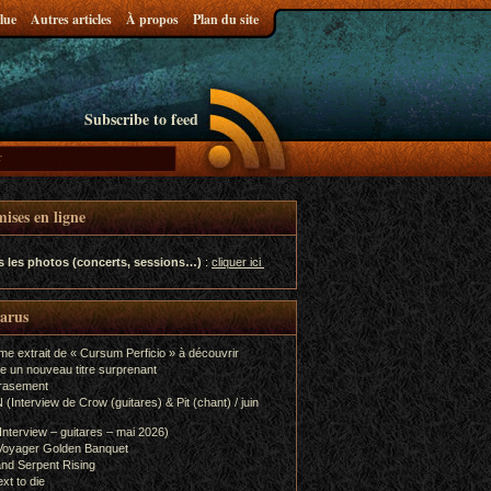
lue
Autres articles
À propos
Plan du site
Subscribe to feed
ises en ligne
s les photos (concerts, sessions…)
:
cliquer ici
parus
me extrait de « Cursum Perficio » à découvrir
e un nouveau titre surprenant
rasement
terview de Crow (guitares) & Pit (chant) / juin
terview – guitares – mai 2026)
Voyager Golden Banquet
nd Serpent Rising
xt to die