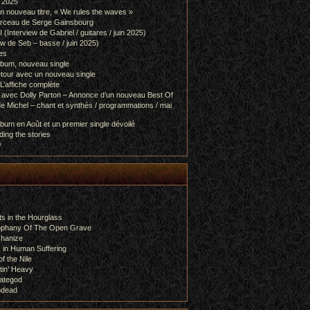
l 2025
 nouveau titre, « We rules the waves »
orceau de Serge Gainsbourg
nterview de Gabriel / guitares / juin 2025)
 de Seb – basse / juin 2025)
es
lbum, nouveau single
etour avec un nouveau single
L’affiche complète
 avec Dolly Parton – Annonce d’un nouveau Best Of
e Michel – chant et synthés / programmations / mai
bum en Août et un premier single dévoilé
ing the stories
y
s in the Hourglass
rophany Of The Open Grave
chanize
 in Human Suffering
f the Nile
tin’ Heavy
ategod
ndead