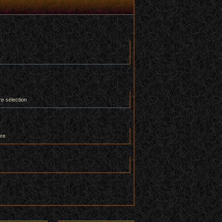
re sélection
ure