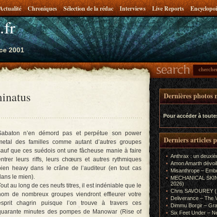
Actualité
Chroniques
Sélection de la rédac
Interviews
Live Reports
Encyclopoi
.fr
ce 2001
inatus
Dernières photos m
Pour accéder à toute
Sabaton n’en démord pas et perpétue son power
Derniers articles 
metal des familles comme autant d’autres groupes
sauf que ces suédois ont une fâcheuse manie à faire
Anthrax : un deuxiè
entrer leurs riffs, leurs chœurs et autres rythmiques
Amon Amarth dévoil
bien heavy dans le crâne de l’auditeur (en tout cas
Misanthrope – Emb
dans le mien).
MECHANICAL SKIN (In
2026)
Tout au long de ces neufs titres, il est indéniable que le
Chris SAVOUREY (In
nom de nombreux groupes viendront effleurer votre
Deliverance – The 
esprit chagrin puisque l’on trouve à travers ces
Dimmu Borgir – Gra
quarante minutes des pompes de Manowar (Rise of
Six Feet Under – Ne