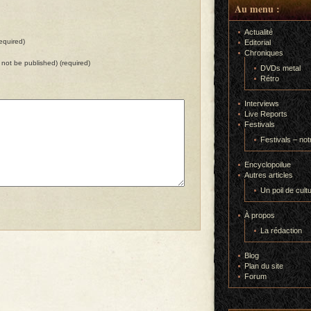
Au menu :
Actualité
equired)
Editorial
Chroniques
ll not be published) (required)
DVDs metal
Rétro
Interviews
Live Reports
Festivals
Festivals – not
Encyclopoilue
Autres articles
Un poil de cult
À propos
La rédaction
Blog
Plan du site
Forum