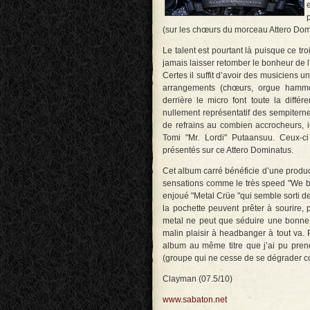
(sur les chœurs du morceau Attero Domi
Le talent est pourtant là puisque ce t
jamais laisser retomber le bonheur de l
Certes il suffit d’avoir des musiciens 
arrangements (chœurs, orgue hammon
derrière le micro font toute la diffé
nullement représentatif des sempiternel
de refrains au combien accrocheurs, i
Tomi "Mr. Lordi" Putaansuu. Ceux-ci
présentés sur ce Attero Dominatus.
Cet album carré bénéficie d’une produ
sensations comme le très speed "We bur
enjoué "Metal Crüe "qui semble sorti de
la pochette peuvent prêter à sourire,
metal ne peut que séduire une bonne 
malin plaisir à headbanger à tout va. 
album au même titre que j’ai pu pren
(groupe qui ne cesse de se dégrader co
Clayman (07.5/10)
www.sabaton.net