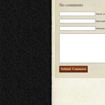
No comments
Name (r
Mail (wi
Website