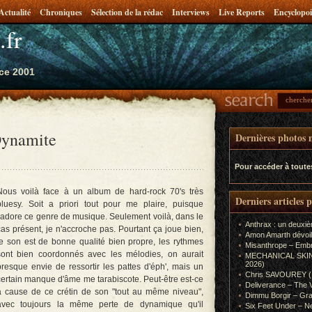
Actualité
Chroniques
Sélection de la rédac
Interviews
Live Reports
Encyclopoi
.fr
ce 2001
ynamite
Dernières photos m
Pour accéder à toute
Nous voilà face à un album de hard-rock 70's très
Derniers articles 
bluesy. Soit a priori tout pour me plaire, puisque
j'adore ce genre de musique. Seulement voilà, dans le
Anthrax : un deuxiè
cas présent, je n'accroche pas. Pourtant ça joue bien,
Amon Amarth dévoil
le son est de bonne qualité bien propre, les rythmes
Misanthrope – Emb
sont bien coordonnés avec les mélodies, on aurait
MECHANICAL SKIN (In
2026)
presque envie de ressortir les pattes d'éph', mais un
Chris SAVOUREY (In
certain manque d'âme me tarabiscote. Peut-être est-ce
Deliverance – The 
à cause de ce crétin de son "tout au même niveau",
Dimmu Borgir – Gra
avec toujours la même perte de dynamique qu'il
Six Feet Under – Ne