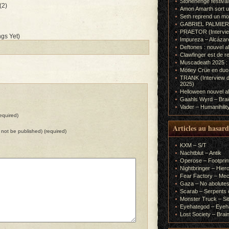
Stonehenge festiva
(2)
Amon Amarth sort un
Seth reprend un m
GABRIEL PALMIERI (I
PRAETOR (Interview
gs Yet)
Impureza – Alcázar
Deftones : nouvel a
Clawfinger est de r
Muscadeath 2025 : 
Mötley Crüe en duo
TRANK (Interview d
2025)
Helloween nouvel al
Gaahls Wyrd – Braid
Vader – Humanihilit
equired)
Articles au hasard
ll not be published) (required)
KXM – S/T
Nachtblut – Antik
Operose – Footprint
Nightbringer – Hie
Fear Factory – Me
Gaza – No abolutes
Scarab – Serpents o
Monster Truck – Sit
Eyehategod – Eyeh
Lost Society – Brai