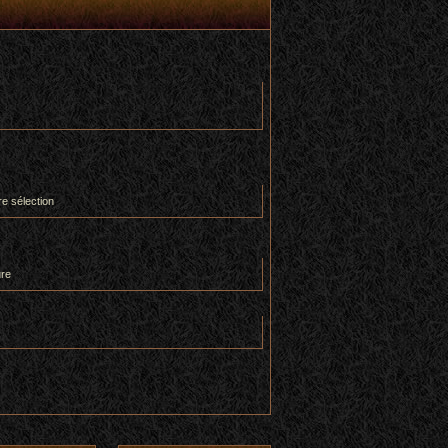
re sélection
ure