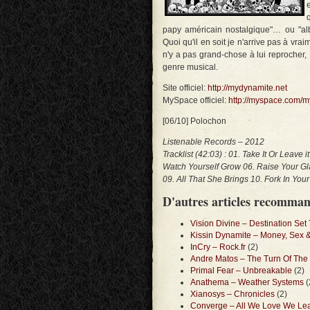
papy américain nostalgique"… ou "al
Quoi qu'il en soit je n'arrive pas à vra
n'y a pas grand-chose à lui reprocher
genre musical.
Site officiel:
http://mydynamite.net
MySpace officiel:
http://myspace.com/
[06/10] Polochon
Listenable Records – 2012
Tracklist (42:03) : 01. Take It Or Leave i
Watch Yourself Grow 06. Raise Your Gla
09. All That She Brings 10. Fork In You
D'autres articles recomma
Vision Divine – Destination Se
Kissin Dynamite – Money, Sex 
InCry – Rock.fr
(2)
Andre Matos – The Turn Of The 
Primal Fear – Unbreakable
(2)
Anathema – Weather Systems
(
Xianosys – Chronicles
(2)
Converge – All We Love We Le