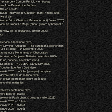
r extrait de « Cursum Perficio » en écoute
ams from Beneath the Surface
itre en écoute
 (Interview de Gauthier (chant) / mars 2026)
we all die
w de Éric « Chattos » Martelat (chant) / mars 2026)
w de Julien ‘Le Mago’ (chant, guitare rythmique) /
view de Flo (guitares) / janvier 2026)
eth
terview / décembre 2025)
 Gryning , Angstkrig – The European Regeneration
Le Ferrailleur – 14 Décembre 2025
achrymose Monuments of Obscuration
rview de Benjamin, Batterie/ novembre 2025)
runo, batterie / novembre 2025)
g & Dj Smokey – NUCLEAR SLAM DIVISION
– You Are Safe From God Here
en Air 2026 : L’affiche (presque) complète.
 dévoile l’affiche de l’édition 2026
r extrait du prochain album en écoute
e to their majesties
rview / septembre 2025)
ore Balls to Picasso
iew de Paul / chant & guitares / juillet 2025)
pen Air 2025 – 10 Août
pen Air 2025 – 9 Août
pen Air 2025 – 8 Août