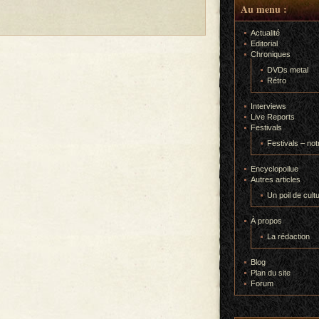
Au menu :
Actualité
Editorial
Chroniques
DVDs metal
Rétro
Interviews
Live Reports
Festivals
Festivals – not
Encyclopoilue
Autres articles
Un poil de cult
À propos
La rédaction
Blog
Plan du site
Forum