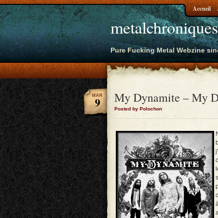
Accueil
metalchroniques
Pure Fucking Metal Webzine sin
My Dynamite – My D
MAR
9
Posted by Polochon