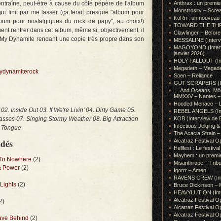
entraîne, peut-être à cause du côté pépère de l'album
Anthrax : un premie
Monstrosity – Scre
qui finit par me lasser (ça ferait presque "album pour
KoRn : un nouveau t
bum pour nostalgiques du rock de papy", au choix!)
TOWARD THE THRONE
iment rentrer dans cet album, même si, objectivement, il
Clawfinger – Before 
, My Dynamite rendant une copie très propre dans son
MESSALINE (Intervie
MAGOYOND (Intervie
janvier 2026)
HOLY FALLOUT (Inter
Megadeth – Megad
mydynamiterock
Soen – Reliance
GUT SCRAPERS (In
… And Oceans, Mörk
MMXXV – Nantes – 
Hooded Menace – L
t 02. Inside Out 03. If We're Livin' 04. Dirty Game 05.
REBEL ANGELS (Inte
sses 07. Singing Stormy Weather 08. Big Attraction
KOB (Interview de B
Infectious Jelqin
r Tongue
The Acacia Strain 
ndés
Alcatraz Festival Op
Hellfest : Le festival
Mayhem : un premie
t To Nowhere
(2)
Misanthrope – Tribut
& Power
(2)
Igorrr – Amen
RAVENS CREW (Inte
Lights
(2)
Bruce Dickinson – M
HEAVYLUTION (Interv
Alcatraz Festival O
2)
Alcatraz Festival O
Alcatraz Festival O
ave Behind
(2)