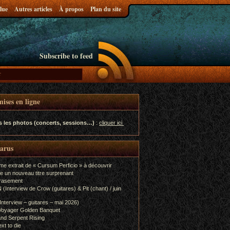
lue
Autres articles
À propos
Plan du site
Subscribe to feed
ises en ligne
s les photos (concerts, sessions…)
:
cliquer ici
parus
me extrait de « Cursum Perficio » à découvrir
e un nouveau titre surprenant
rasement
terview de Crow (guitares) & Pit (chant) / juin
terview – guitares – mai 2026)
Voyager Golden Banquet
nd Serpent Rising
xt to die