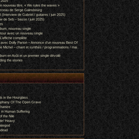
l 2025
 nouveau titre, « We rules the waves »
orceau de Serge Gainsbourg
nterview de Gabriel / guitares / juin 2025)
 de Seb – basse / juin 2025)
es
lbum, nouveau single
etour avec un nouveau single
L’affiche complète
 avec Dolly Parton – Annonce d’un nouveau Best Of
e Michel – chant et synthés / programmations / mai
bum en Août et un premier single dévoilé
ing the stories
y
s in the Hourglass
rophany Of The Open Grave
chanize
 in Human Suffering
f the Nile
tin’ Heavy
ategod
ndead