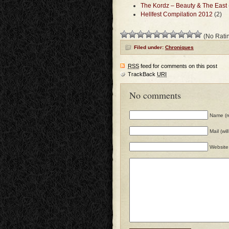
The Kordz – Beauty & The East
Hellfest Compilation 2012
(2)
(No Ratin
Filed under:
Chroniques
RSS
feed for comments on this post
TrackBack
URI
No comments
Name (r
Mail (wi
Website