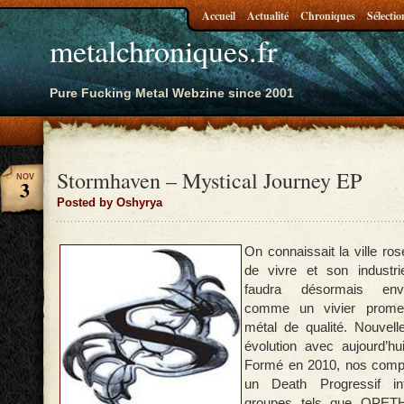
Accueil
Actualité
Chroniques
Sélectio
metalchroniques.fr
Pure Fucking Metal Webzine since 2001
Stormhaven – Mystical Journey EP
NOV
3
Posted by Oshyrya
On connaissait la ville ro
de vivre et son industrie
faudra désormais env
comme un vivier promet
métal de qualité. Nouvell
évolution avec aujourd
Formé en 2010, nos compa
un Death Progressif in
groupes tels que OPE