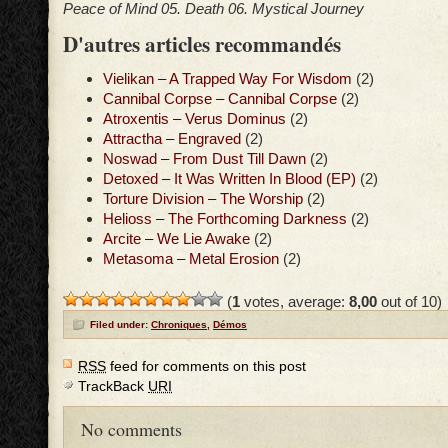
Peace of Mind 05. Death 06. Mystical Journey
D'autres articles recommandés
Vielikan – A Trapped Way For Wisdom
(2)
Cannibal Corpse – Cannibal Corpse
(2)
Atroxentis – Verus Dominus
(2)
Attractha – Engraved
(2)
Noswad – From Dust Till Dawn
(2)
Detoxed – It Was Written In Blood (EP)
(2)
Torture Division – The Worship
(2)
Helioss – The Forthcoming Darkness
(2)
Arcite – We Lie Awake
(2)
Metasoma – Metal Erosion
(2)
(
1
votes, average:
8,00
out of 10)
Filed under:
Chroniques
,
Démos
RSS
feed for comments on this post
TrackBack
URI
No comments