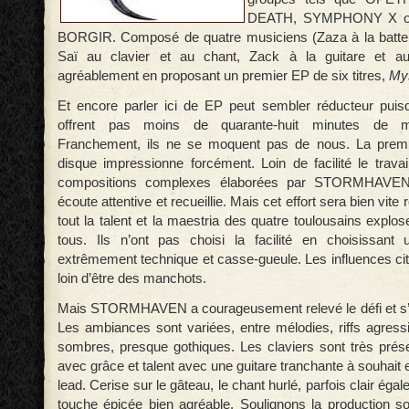
DEATH, SYMPHONY X o
BORGIR. Composé de quatre musiciens (Zaza à la batteri
Saï au clavier et au chant, Zack à la guitare et au
agréablement en proposant un premier EP de six titres,
Mys
Et encore parler ici de EP peut sembler réducteur pui
offrent pas moins de quarante-huit minutes de mu
Franchement, ils ne se moquent pas de nous. La prem
disque impressionne forcément. Loin de facilité le travail
compositions complexes élaborées par STORMHAVEN 
écoute attentive et recueillie. Mais cet effort sera bien vi
tout la talent et la maestria des quatre toulousains explos
tous. Ils n’ont pas choisi la facilité en choisissant
extrêmement technique et casse-gueule. Les influences cit
loin d’être des manchots.
Mais STORMHAVEN a courageusement relevé le défi et s’en
Les ambiances sont variées, entre mélodies, riffs agress
sombres, presque gothiques. Les claviers sont très prése
avec grâce et talent avec une guitare tranchante à souhait
lead. Cerise sur le gâteau, le chant hurlé, parfois clair ég
touche épicée bien agréable. Soulignons la production s