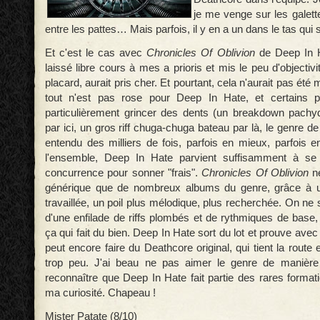
je me venge sur les galet
entre les pattes… Mais parfois, il y en a un dans le tas qui 
Et c'est le cas avec
Chronicles Of Oblivion
de Deep In Ha
laissé libre cours à mes a prioris et mis le peu d'objectiv
placard, aurait pris cher. Et pourtant, cela n'aurait pas été 
tout n'est pas rose pour Deep In Hate, et certains 
particulièrement grincer des dents (un breakdown pachy
par ici, un gros riff chuga-chuga bateau par là, le genre de
entendu des milliers de fois, parfois en mieux, parfois e
l'ensemble, Deep In Hate parvient suffisamment à se
concurrence pour sonner "frais".
Chronicles Of Oblivion
ne
générique que de nombreux albums du genre, grâce à 
travaillée, un poil plus mélodique, plus recherchée. On ne 
d'une enfilade de riffs plombés et de rythmiques de base,
ça qui fait du bien. Deep In Hate sort du lot et prouve avec
peut encore faire du Deathcore original, qui tient la route 
trop peu. J'ai beau ne pas aimer le genre de manière 
reconnaître que Deep In Hate fait partie des rares formati
ma curiosité. Chapeau !
Mister Patate (8/10)