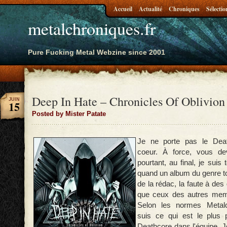
Accueil
Actualité
Chroniques
Sélectio
metalchroniques.fr
Pure Fucking Metal Webzine since 2001
Deep In Hate – Chronicles Of Oblivion
JUIN
15
Posted by Mister Patate
Je ne porte pas le Dea
coeur. À force, vous de
pourtant, au final, je suis
quand un album du genre t
de la rédac, la faute à des
que ceux des autres mem
Selon les normes Metalc
suis ce qui est le plus
Deathcore dans l'équipe. Je