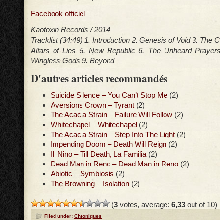
Facebook officiel
Kaotoxin Records / 2014
Tracklist (34:49) 1. Introduction 2. Genesis of Void 3. The 
Altars of Lies 5. New Republic 6. The Unheard Prayers
Wingless Gods 9. Beyond
D'autres articles recommandés
Suicide Silence – You Can’t Stop Me
(2)
Aversions Crown – Tyrant
(2)
The Acacia Strain – Failure Will Follow
(2)
Whitechapel – Whitechapel
(2)
The Acacia Strain – Step Into The Light
(2)
Impending Doom – Death Will Reign
(2)
Ill Nino – Till Death, La Familia
(2)
Dead Man in Reno – Dead Man in Reno
(2)
Abiotic – Symbiosis
(2)
The Browning – Isolation
(2)
(
3
votes, average:
6,33
out of 10)
Filed under:
Chroniques