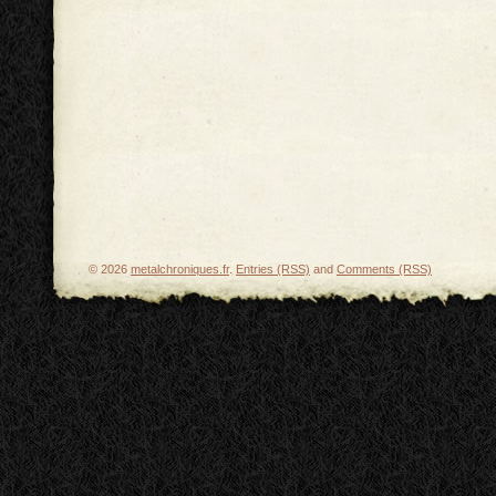
© 2026
metalchroniques.fr
.
Entries (RSS)
and
Comments (RSS)