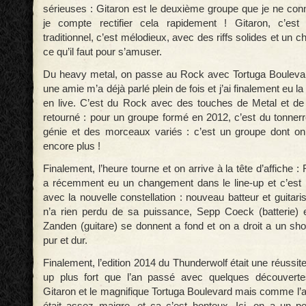
sérieuses : Gitaron est le deuxième groupe que je ne con
je compte rectifier cela rapidement ! Gitaron, c’es
traditionnel, c’est mélodieux, avec des riffs solides et un ch
ce qu’il faut pour s’amuser.
Du heavy metal, on passe au Rock avec Tortuga Boulevar
une amie m’a déjà parlé plein de fois et j’ai finalement eu l
en live. C’est du Rock avec des touches de Metal et de 
retourné : pour un groupe formé en 2012, c’est du tonnerr
génie et des morceaux variés : c’est un groupe dont on
encore plus !
Finalement, l’heure tourne et on arrive à la tête d’affiche : 
a récemment eu un changement dans le line-up et c’est 
avec la nouvelle constellation : nouveau batteur et guitar
n’a rien perdu de sa puissance, Sepp Coeck (batterie) 
Zanden (guitare) se donnent a fond et on a droit a un s
pur et dur.
Finalement, l’edition 2014 du Thunderwolf était une réussite
up plus fort que l’an passé avec quelques découvert
Gitaron et le magnifique Tortuga Boulevard mais comme l’a
était assez maigre, et ça c’est honteux. Ici, on a un pet