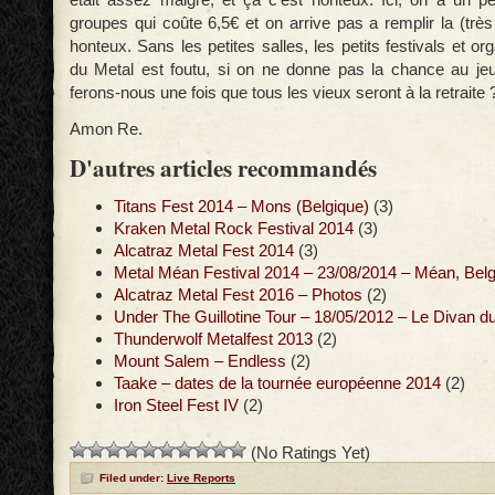
groupes qui coûte 6,5€ et on arrive pas a remplir la (très p
honteux. Sans les petites salles, les petits festivals et org
du Metal est foutu, si on ne donne pas la chance au je
ferons-nous une fois que tous les vieux seront à la retraite 
Amon Re.
D'autres articles recommandés
Titans Fest 2014 – Mons (Belgique)
(3)
Kraken Metal Rock Festival 2014
(3)
Alcatraz Metal Fest 2014
(3)
Metal Méan Festival 2014 – 23/08/2014 – Méan, Bel
Alcatraz Metal Fest 2016 – Photos
(2)
Under The Guillotine Tour – 18/05/2012 – Le Divan d
Thunderwolf Metalfest 2013
(2)
Mount Salem – Endless
(2)
Taake – dates de la tournée européenne 2014
(2)
Iron Steel Fest IV
(2)
(No Ratings Yet)
Filed under:
Live Reports