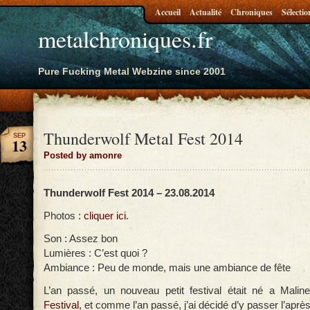
Accueil
Actualité
Chroniques
Sélectio
metalchroniques.fr
Pure Fucking Metal Webzine since 2001
Thunderwolf Metal Fest 2014
SEP
13
Posted by amonre
Thunderwolf Fest 2014 – 23.08.2014
Photos :
cliquer ici
.
Son : Assez bon
Lumières : C’est quoi ?
Ambiance : Peu de monde, mais une ambiance de fête
L’an passé, un nouveau petit festival était né a Malin
Festival
, et comme l’an passé, j’ai décidé d’y passer l’après