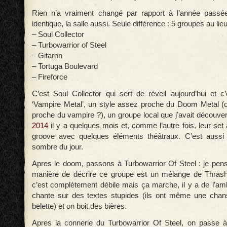
Rien n’a vraiment changé par rapport à l’année passé
identique, la salle aussi. Seule différence : 5 groupes au lieu
– Soul Collector
– Turbowarrior of Steel
– Gitaron
– Tortuga Boulevard
– Fireforce
C’est Soul Collector qui sert de réveil aujourd’hui et 
‘Vampire Metal’, un style assez proche du Doom Metal 
proche du vampire ?), un groupe local que j’avait découve
2014
il y a quelques mois et, comme l’autre fois, leur se
groove avec quelques éléments théâtraux. C’est aussi 
sombre du jour.
Apres le doom, passons à Turbowarrior Of Steel : je pens
manière de décrire ce groupe est un mélange de Thrash 
c’est complètement débile mais ça marche, il y a de l’amb
chante sur des textes stupides (ils ont même une chans
belette) et on boit des bières.
Apres la connerie du Turbowarrior Of Steel, on passe 