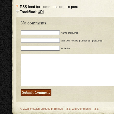
RSS
feed for comments on this post
TrackBack
URI
No comments
Name (required)
Mail (will not be published) (required)
Website
© 2026
metalchroniques.fr
.
Entries (RSS)
and
Comments (RSS)