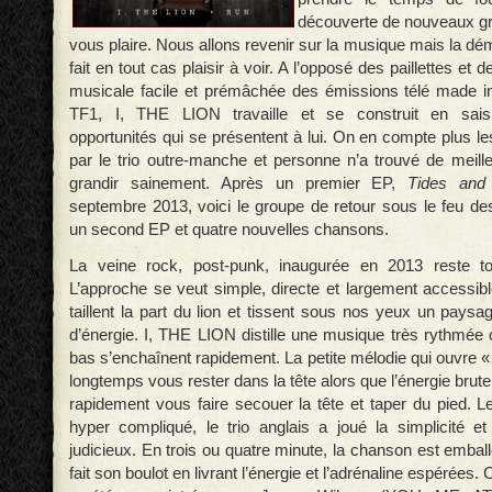
découverte de nouveaux 
vous plaire. Nous allons revenir sur la musique mais la d
fait en tout cas plaisir à voir. A l’opposé des paillettes e
musicale facile et prémâchée des émissions télé made i
TF1, I, THE LION travaille et se construit en saisi
opportunités qui se présentent à lui. On en compte plus l
par le trio outre-manche et personne n’a trouvé de meil
grandir sainement. Après un premier EP,
Tides and
septembre 2013, voici le groupe de retour sous le feu de
un second EP et quatre nouvelles chansons.
La veine rock, post-punk, inaugurée en 2013 reste touj
L’approche se veut simple, directe et largement accessibl
taillent la part du lion et tissent sous nos yeux un paysa
d’énergie. I, THE LION distille une musique très rythmée 
bas s’enchaînent rapidement. La petite mélodie qui ouvre «
longtemps vous rester dans la tête alors que l’énergie brute
rapidement vous faire secouer la tête et taper du pied. L
hyper compliqué, le trio anglais a joué la simplicité e
judicieux. En trois ou quatre minute, la chanson est emball
fait son boulot en livrant l’énergie et l’adrénaline espérées. 