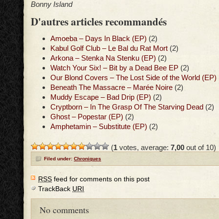
Bonny Island
D'autres articles recommandés
Amoeba – Days In Black (EP)
(2)
Kabul Golf Club – Le Bal du Rat Mort
(2)
Arkona – Stenka Na Stenku (EP)
(2)
Watch Your Six! – Bit by a Dead Bee EP
(2)
Our Blond Covers – The Lost Side of the World (EP)
Beneath The Massacre – Marée Noire
(2)
Muddy Escape – Bad Drip (EP)
(2)
Cryptborn – In The Grasp Of The Starving Dead
(2)
Ghost – Popestar (EP)
(2)
Amphetamin – Substitute (EP)
(2)
(
1
votes, average:
7,00
out of 10)
Filed under:
Chroniques
RSS
feed for comments on this post
TrackBack
URI
No comments