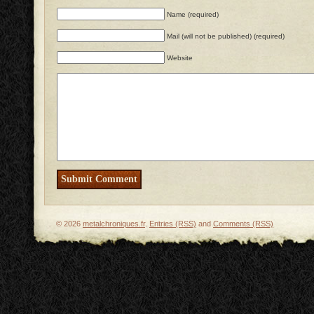
Name (required)
Mail (will not be published) (required)
Website
© 2026
metalchroniques.fr
.
Entries (RSS)
and
Comments (RSS)