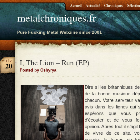
Accueil
Actualité
Chroniques
Sélectio
metalchroniques.fr
Pure Fucking Metal Webzine since 2001
I, The Lion – Run (EP)
FÉV
20
Posted by Oshyrya
Dire si les britanniques d
de la bonne musique dép
chacun. Votre serviteur v
avis dans les lignes qui 
espérons que vous pr
d’écouter et de vous fo
opinion. Après tout il s’agit
de vivre de ce site, v
prendre le temps de fou