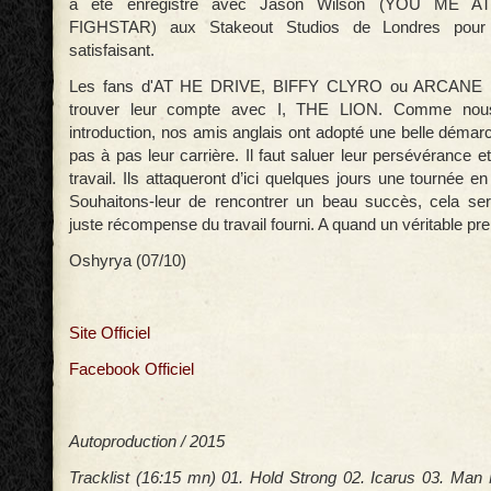
a été enregistré avec Jason Wilson (YOU ME A
FIGHSTAR) aux Stakeout Studios de Londres pour u
satisfaisant.
Les fans d'AT HE DRIVE, BIFFY CLYRO ou ARCANE 
trouver leur compte avec I, THE LION. Comme nous 
introduction, nos amis anglais ont adopté une belle démar
pas à pas leur carrière. Il faut saluer leur persévérance et
travail. Ils attaqueront d’ici quelques jours une tournée 
Souhaitons-leur de rencontrer un beau succès, cela sera
juste récompense du travail fourni. A quand un véritable pr
Oshyrya (07/10)
Site Officiel
Facebook Officiel
Autoproduction / 2015
Tracklist (16:15 mn) 01. Hold Strong 02. Icarus 03. Ma