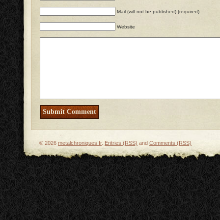
Mail (will not be published) (required)
Website
© 2026
metalchroniques.fr
.
Entries (RSS)
and
Comments (RSS)