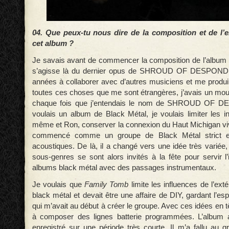
04. Que peux-tu nous dire de la composition et de l’
cet album ?
Je savais avant de commencer la composition de l’album qu
s’agisse là du dernier opus de SHROUD OF DESPOND
années à collaborer avec d’autres musiciens et me produir
toutes ces choses que me sont étrangères, j’avais un mo
chaque fois que j’entendais le nom de SHROUD OF 
voulais un album de Black Métal, je voulais limiter les i
même et Ron, conserver la connexion du Haut Michigan vi
commencé comme un groupe de Black Métal strict enri
acoustiques. De là, il a changé vers une idée très variée
sous-genres se sont alors invités à la fête pour servir l
albums black métal avec des passages instrumentaux.
Je voulais que
Family Tomb
limite les influences de l’exté
black métal et devait être une affaire de DIY, gardant l’esp
qui m’avait au début à créer le groupe. Avec ces idées en 
à composer des lignes batterie programmées. L’album
enregistré sur une période très courte. Il m’a fallu a