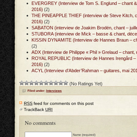
EVERGREY (Interview de Tom S. Englund – chant & g
2016)
(2)
THE PINEAPPLE THIEF (interview de Steve Kitch, cl
2016)
(2)
SABATON (interview de Joakim Brodén, chant – juill
STUBORA (interview de Mick – basse & chant, déc
KISSIN DYNAMITE (Interview de Hannes Braun – chan
(2)
ADX (Interview de Philippe « Phil » Grelaud – chant,
ROYAL REPUBLIC (Interview de Hannes Irengård – g
2016)
(2)
ACYL (Interview d’Abder’Rahman – guitares, mai 20
(No Ratings Yet)
Filed under:
Interviews
RSS
feed for comments on this post
TrackBack
URI
No comments
Name (required)