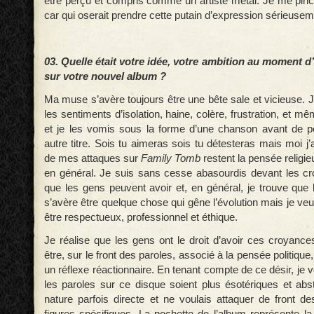
être perçu et compris comme un artiste métal. Je me pince
car qui oserait prendre cette putain d’expression sérieusem
03. Quelle était votre idée, votre ambition au moment d’
sur votre nouvel album ?
Ma muse s’avère toujours être une bête sale et vicieuse. 
les sentiments d’isolation, haine, colère, frustration, et m
et je les vomis sous la forme d’une chanson avant de p
autre titre. Sois tu aimeras sois tu détesteras mais moi j
de mes attaques sur
Family Tomb
restent la pensée religieu
en général. Je suis sans cesse abasourdis devant les c
que les gens peuvent avoir et, en général, je trouve que 
s’avère être quelque chose qui gêne l’évolution mais je 
être respectueux, professionnel et éthique.
Je réalise que les gens ont le droit d’avoir ces croyanc
être, sur le front des paroles, associé à la pensée politiqu
un réflexe réactionnaire. En tenant compte de ce désir, je v
les paroles sur ce disque soient plus ésotériques et abst
nature parfois directe et ne voulais attaquer de front de
figures spécifiques. La pochette de l’album représente la