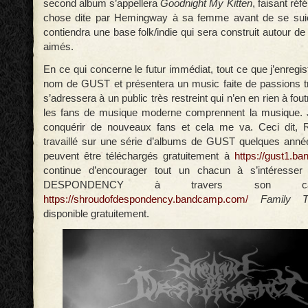
second album s’appellera
Goodnight My Kitten
, faisant réf
chose dite par Hemingway à sa femme avant de se suic
contiendra une base folk/indie qui sera construit autour de 
aimés.
En ce qui concerne le futur immédiat, tout ce que j’enregist
nom de GUST et présentera un music faite de passions t
s’adressera à un public très restreint qui n’en en rien à fou
les fans de musique moderne comprennent la musique. 
conquérir de nouveaux fans et cela me va. Ceci dit,
travaillé sur une série d’albums de GUST quelques années
peuvent être téléchargés gratuitement à
https://gust1.b
continue d’encourager tout un chacun à s’intéres
DESPONDENCY à travers son cat
https://shroudofdespondency.bandcamp.com/
Family 
disponible gratuitement.