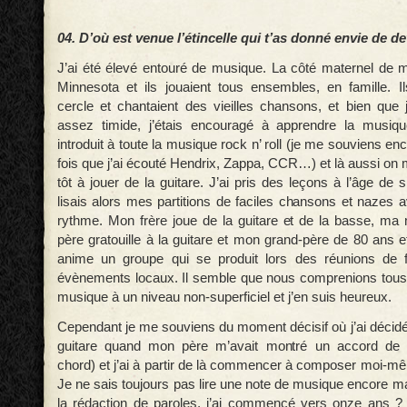
04. D’où est venue l’étincelle qui t’as donné envie de d
J’ai été élevé entouré de musique. La côté maternel de ma
Minnesota et ils jouaient tous ensembles, en famille. I
cercle et chantaient des vieilles chansons, et bien que 
assez timide, j’étais encouragé à apprendre la musi
introduit à toute la musique rock n’ roll (je me souviens en
fois que j’ai écouté Hendrix, Zappa, CCR…) et là aussi on
tôt à jouer de la guitare. J’ai pris des leçons à l’âge de 
lisais alors mes partitions de faciles chansons et nazes 
rythme. Mon frère joue de la guitare et de la basse, m
père gratouille à la guitare et mon grand-père de 80 ans 
anime un groupe qui se produit lors des réunions de f
évènements locaux. Il semble que nous comprenions tous 
musique à un niveau non-superficiel et j’en suis heureux.
Cependant je me souviens du moment décisif où j’ai décidé
guitare quand mon père m’avait montré un accord de 
chord) et j’ai à partir de là commencer à composer moi-
Je ne sais toujours pas lire une note de musique encore m
la rédaction de paroles, j’ai commencé vers onze ans ? 