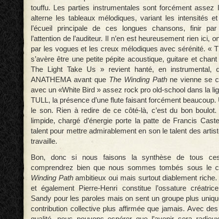
touffu. Les parties instrumentales sont forcément assez 
alterne les tableaux mélodiques, variant les intensités e
l’écueil principale de ces longues chansons, finir par
l’attention de l’auditeur. Il n’en est heureusement rien ici, 
par les vogues et les creux mélodiques avec sérénité. « 
s’avère être une petite pépite acoustique, guitare et chan
The Light Take Us » revient hanté, en instrumental, 
ANATHEMA avant que
The Winding Path
ne vienne se c
avec un «White Bird » assez rock pro old-school dans la 
TULL, la présence d’une flute faisant forcément beaucoup.
le son. Rien à redire de ce côté-là, c’est du bon boulot.
limpide, chargé d’énergie porte la patte de Francis Cast
talent pour mettre admirablement en son le talent des artist
travaille.
Bon, donc si nous faisons la synthèse de tous ce
comprendrez bien que nous sommes tombés sous le 
Winding Path
ambitieux oui mais surtout diablement riche. 
et également Pierre-Henri constitue l’ossature créatri
Sandy pour les paroles mais on sent un groupe plus uniq
contribution collective plus affirmée que jamais. Avec des 
qualité, nous pouvons espérer que l’avenir sera radi