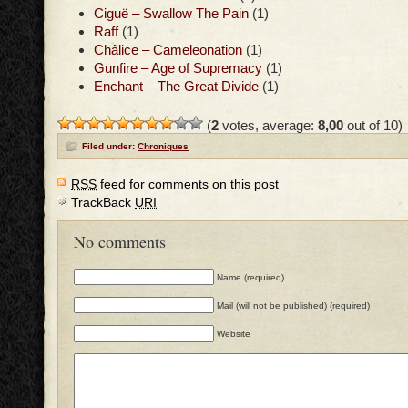
Ciguë – Swallow The Pain
(1)
Raff
(1)
Châlice – Cameleonation
(1)
Gunfire – Age of Supremacy
(1)
Enchant – The Great Divide
(1)
(
2
votes, average:
8,00
out of 10)
Filed under:
Chroniques
RSS
feed for comments on this post
TrackBack
URI
No comments
Name (required)
Mail (will not be published) (required)
Website