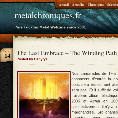
Accueil
Actualité
Chroniques
Sélectio
metalchroniques.fr
Pure Fucking Metal Webzine since 2001
The Last Embrace – The Winding Path
JUIL
14
Posted by Oshyrya
Nos camarades de TH
annoncent d’entrée la cou
opus sera résolument plus
sera pas. Et il suffit de voi
troisième album électriq
2005 et
Aerial
en 2009
qu’effectivement, il n’y a p
marchandise. Six chans
compteur pour presque