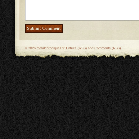
© 2026
metalchroniques.fr
.
Entries (RSS)
and
Comments (RSS)