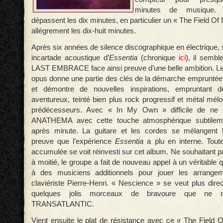
minutes de musique.
dépassent les dix minutes, en particulier un « The Field O
allégrement les dix-huit minutes.
Après six années de silence discographique en électrique, sa
incartade acoustique d’
Essentia
(chronique
ici
), il semb
LAST EMBRACE face ainsi preuve d’une belle ambition. Le
opus donne une partie des clés de la démarche empruntée
et démontre de nouvelles inspirations, empruntant 
aventureux, teinté bien plus rock progressif et métal mél
prédécesseurs. Avec « In My Own » difficile de ne
ANATHEMA avec cette touche atmosphérique subtileme
après minute. La guitare et les cordes se mélangent
preuve que l’expérience
Essentia
a plu en interne. Tout
accumulée se voit réinvesti sur cet album. Ne souhaitant p
à moitié, le groupe a fait de nouveau appel à un véritable 
à des musiciens additionnels pour jouer les arrangem
claviériste Pierre-Henri. « Nescience » se veut plus dire
quelques jolis morceaux de bravoure que ne r
TRANSATLANTIC.
Vient ensuite le plat de résistance avec ce « The Field O