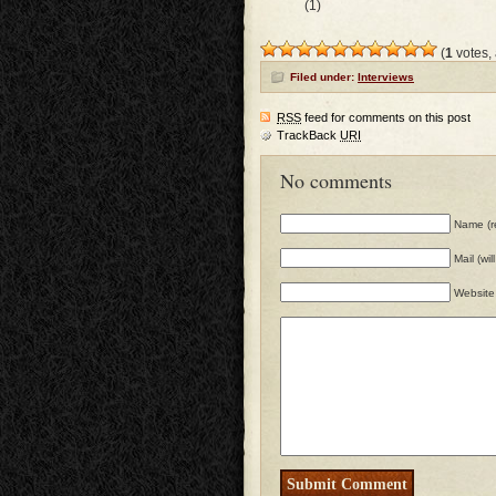
(1)
(
1
votes,
Filed under:
Interviews
RSS
feed for comments on this post
TrackBack
URI
No comments
Name (r
Mail (wi
Website