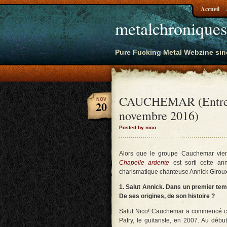
Accueil
metalchroniques
Pure Fucking Metal Webzine sin
CAUCHEMAR (Entrevu
NOV
20
novembre 2016)
Posted by nico
Alors que le groupe Cauchemar vient
Chapelle ardente
est sorti cette an
charismatique chanteuse Annick Girou
1. Salut Annick. Dans un premier te
De ses origines, de son histoire ?
Salut Nico! Cauchemar a commencé co
Patry, le guitariste, en 2007. Au débu