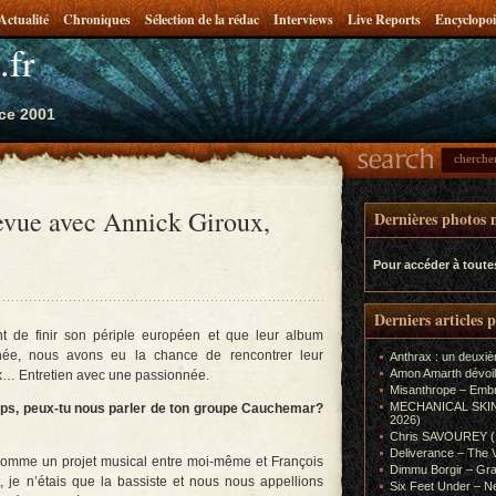
Actualité
Chroniques
Sélection de la rédac
Interviews
Live Reports
Encyclopoi
.fr
ce 2001
e avec Annick Giroux,
Dernières photos m
Pour accéder à toute
Derniers articles 
 de finir son périple européen et que leur album
née, nous avons eu la chance de rencontrer leur
Anthrax : un deuxiè
Amon Amarth dévoil
x… Entretien avec une passionnée.
Misanthrope – Emb
MECHANICAL SKIN (In
mps, peux-tu nous parler de ton groupe Cauchemar?
2026)
Chris SAVOUREY (In
Deliverance – The 
mme un projet musical entre moi-même et François
Dimmu Borgir – Gra
t, je n’étais que la bassiste et nous nous appellions
Six Feet Under – Ne