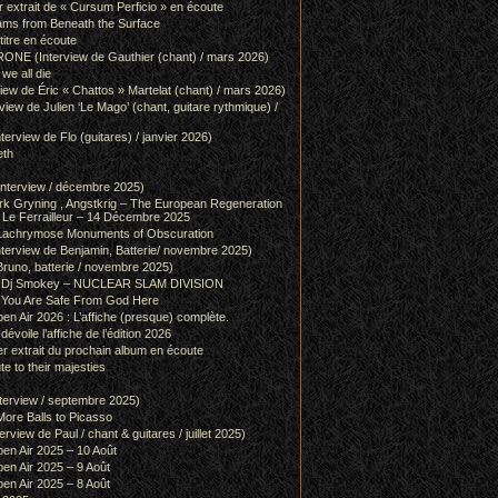
r extrait de « Cursum Perficio » en écoute
ams from Beneath the Surface
itre en écoute
 (Interview de Gauthier (chant) / mars 2026)
we all die
w de Éric « Chattos » Martelat (chant) / mars 2026)
w de Julien ‘Le Mago’ (chant, guitare rythmique) /
view de Flo (guitares) / janvier 2026)
eth
terview / décembre 2025)
 Gryning , Angstkrig – The European Regeneration
Le Ferrailleur – 14 Décembre 2025
achrymose Monuments of Obscuration
rview de Benjamin, Batterie/ novembre 2025)
runo, batterie / novembre 2025)
g & Dj Smokey – NUCLEAR SLAM DIVISION
– You Are Safe From God Here
en Air 2026 : L’affiche (presque) complète.
 dévoile l’affiche de l’édition 2026
r extrait du prochain album en écoute
e to their majesties
rview / septembre 2025)
ore Balls to Picasso
iew de Paul / chant & guitares / juillet 2025)
pen Air 2025 – 10 Août
pen Air 2025 – 9 Août
pen Air 2025 – 8 Août