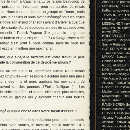
hangé le nom à Cauchemar… Je faisais beaucoup de
Anthrax : un premie
Monstrosity – Scre
 puisais mon inspiration pour les paroles. Je rêvais
KoRn : un nouveau t
alypse. Nous voulions former un groupe de Doom ; mais
TOWARD THE THRONE
 pris le dessus et nous avons mélangé tous les styles
Clawfinger – Before 
lé notre son et nos chansons avant d’arriver à quelque
MESSALINE (Intervie
dé de chanter. Après quelques années de pratique avec
MAGOYOND (Intervie
janvier 2026)
mandé à Patrick Pageau (l’ex-guitariste du groupe
HOLY FALLOUT (Inter
 batteur et ça a cliqué ! Le E.P.
La Vierge Noire
a été
Megadeth – Megad
Arango s’est joint à nous comme bassiste pour les
Soen – Reliance
Il est bien meilleur que moi, haha!
GUT SCRAPERS (In
… And Oceans, Mörk
MMXXV – Nantes – 
lire, que
Chapelle Ardente
est votre travail le plus
Hooded Menace – L
dé la composition de ce deuxième album ?
REBEL ANGELS (Inte
KOB (Interview de B
ud au cœur que tu l’apprécies autant. Nous avons
Infectious Jelqin
ez structurée – en sessions d’écriture dans une pièce
The Acacia Strain 
ons des riffs et nous gardons les meilleurs… Je
Alcatraz Festival Op
ouvent sur des poèmes d’Émile Nelligan !)… Les
Hellfest : Le festival
Mayhem : un premie
e cette manière, et quand elles sont plus abouties,
Misanthrope – Tribut
bres du groupe qui y ajoutent chacun leur touche
Igorrr – Amen
RAVENS CREW (Inte
Bruce Dickinson – M
angé quelque chose dans votre façon d'écrire ?
HEAVYLUTION (Interv
Alcatraz Festival O
on a eu une période sans batteur pour quelques mois.
Alcatraz Festival O
mo avec Andres, le bassiste, sur la batterie ! Il a
Alcatraz Festival O