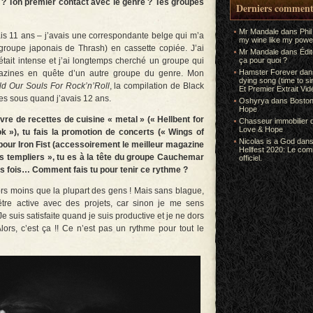
 ? Ton premier contact avec le genre ? Tes groupes
Derniers comment
Mr Mandale
dans
Phil
vais 11 ans – j’avais une correspondante belge qui m’a
my wine like my power
roupe japonais de Thrash) en cassette copiée. J’ai
Mr Mandale
dans
Édi
était intense et j’ai longtemps cherché un groupe qui
ça pour quoi ?
Hamster Forever
da
gazines en quête d’un autre groupe du genre. Mon
dying song (time to s
d Our Souls For Rock’n’Roll
, la compilation de Black
Et Premier Extrait Vid
es sous quand j’avais 12 ans.
Oshyrya
dans
Boston
Hope
ivre de recettes de cuisine « metal » (« Hellbent for
Chasseur immobilier
Love & Hope
»), tu fais la promotion de concerts (« Wings of
Nicolas is a God
dan
e pour Iron Fist (accessoirement le meilleur magazine
Hellfest 2020: Le co
es templiers », tu es à la tête du groupe Cauchemar
officiel.
urs fois… Comment fais tu pour tenir ce rythme ?
ors moins que la plupart des gens ! Mais sans blague,
être active avec des projets, car sinon je me sens
e suis satisfaite quand je suis productive et je ne dors
Alors, c’est ça !! Ce n’est pas un rythme pour tout le