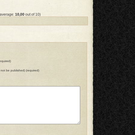
 average:
10,00
out of 10)
equired)
ll not be published) (required)