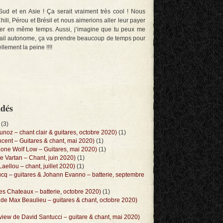
d et en Asie ! Ça serait vraiment très cool ! Nous
li, Pérou et Brésil et nous aimerions aller leur payer
hiver en même temps. Aussi, j’imagine que tu peux me
ail autonome, ça va prendre beaucoup de temps pour
lement la peine !!!!
ndés
(3)
oz – chant clair & guitares, octobre 2020)
(1)
ent – Guitares & chant, mai 2020)
(1)
one Wolf Low – Guitares, mai 2020)
(1)
 Vartan – Chant, juin 2020)
(1)
llou – chant, juillet 2020)
(1)
cq – guitares & Johann Evanno – batterie, septembre
s Chateaux – batterie, octobre 2020)
(1)
 Max Beaulieu – guitares & chant, octobre 2020)
ew de David Santucci – guitare & chant, mai 2020)