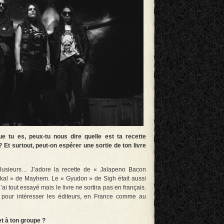
e tu es, peux-tu nous dire quelle est ta recette
? Et surtout, peut-on espérer une sortie de ton livre
i plusieurs… J’adore la recette de « Jalapeno Bacon
ikal » de Mayhem. Le « Gyudon » de Sigh était aussi
i tout essayé mais le livre ne sortira pas en français.
e pour intéresser les éditeurs, en France comme au
et à ton groupe ?