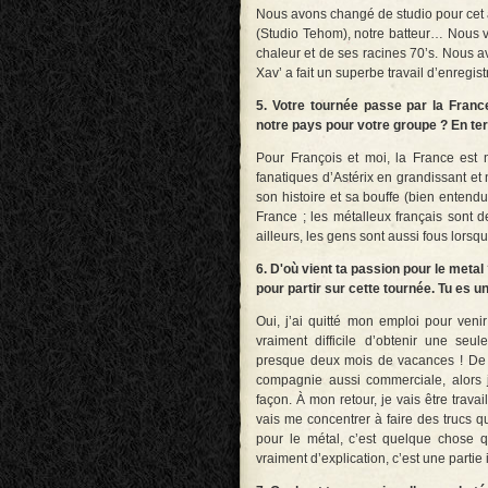
Nous avons changé de studio pour cet a
(Studio Tehom), notre batteur… Nous v
chaleur et de ses racines 70’s. Nous a
Xav’ a fait un superbe travail d’enregis
5. Votre tournée passe par la Fran
notre pays pour votre groupe ? En te
Pour François et moi, la France est
fanatiques d’Astérix en grandissant et
son histoire et sa bouffe (bien entendu
France ; les métalleux français sont 
ailleurs, les gens sont aussi fous lorsq
6. D'où vient ta passion pour le metal
pour partir sur cette tournée. Tu es 
Oui, j’ai quitté mon emploi pour venir 
vraiment difficile d’obtenir une se
presque deux mois de vacances ! De 
compagnie aussi commerciale, alors j
façon. À mon retour, je vais être trava
vais me concentrer à faire des trucs q
pour le métal, c’est quelque chose 
vraiment d’explication, c’est une partie