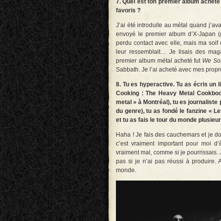
7. Quel est ton premier album acheté
favoris ?
J’ai été introduite au métal quand j’a
envoyé le premier album d’X-Japan (g
perdu contact avec elle, mais ma soif 
leur ressemblait… Je lisais des ma
premier album métal acheté fut
We Sol
Sabbath. Je l’ai acheté avec mes propr
8. Tu es hyperactive. Tu as écris un l
Cooking : The Heavy Metal Cookbook 
metal » à Montréal), tu es journalist
du genre), tu as fondé le fanzine « L
et tu as fais le tour du monde plusie
Haha ! Je fais des cauchemars et je d
c’est vraiment important pour moi d’
vraiment mal, comme si je pourrissais. J
pas si je n’ai pas réussi à produire. 
monde.