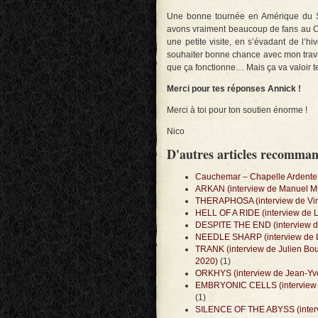
Une bonne tournée en Amérique du Su
avons vraiment beaucoup de fans au Chi
une petite visite, en s’évadant de l’
souhaiter bonne chance avec mon trav
que ça fonctionne… Mais ça va valoir tel
Merci pour tes réponses Annick !
Merci à toi pour ton soutien énorme !
Nico
D'autres articles recomma
Cauchemar – Chapelle Ardente
ARKAN (interview de Manuel Mun
THERAPHOSA (interview de Vinc
HELL OF A RIDE (interview de L
DESPITE THE END (interview de
NEEDLE SHARP (interview de Lae
TRANK (interview de Julien Bou
2020)
(1)
ORKHYS (interview de Jean-Yve
EMBRYONIC CELLS (interview de
(1)
SILENCE OF THE ABYSS (intervi