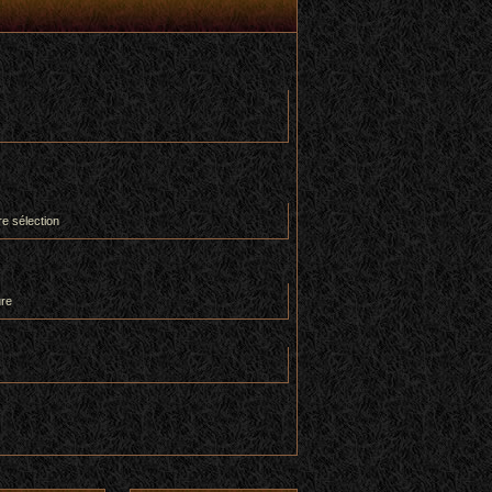
re sélection
ure