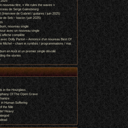
l 2025
 nouveau titre, « We rules the waves »
orceau de Serge Gainsbourg
nterview de Gabriel / guitares / juin 2025)
 de Seb – basse / juin 2025)
es
lbum, nouveau single
etour avec un nouveau single
L’affiche complète
 avec Dolly Parton – Annonce d’un nouveau Best Of
e Michel – chant et synthés / programmations / mai
bum en Août et un premier single dévoilé
ing the stories
y
s in the Hourglass
rophany Of The Open Grave
chanize
 in Human Suffering
f the Nile
tin’ Heavy
ategod
ndead