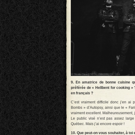
9. En amatrice de bonne cuisine qu
préférée de « Hellbent for cooking » 
en français ?
C’est vraiment difficile donc j’en a
Bombs » d’Autopsy, ainsi que le « Far
vraiment excellent. Malheureusement, j’a
Le public visé n’est pas assez larg
Québec. Mais j’ai encore espoir !
10. Que peut-on vous souhaiter, à toi 