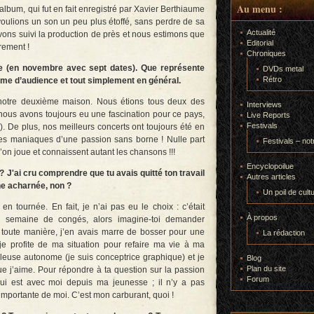
Au menu :
lbum, qui fut en fait enregistré par Xavier Berthiaume
oulions un son un peu plus étoffé, sans perdre de sa
Actualité
vons suivi la production de près et nous estimons que
Editorial
trement !
Chroniques
ce (en novembre avec sept dates). Que représente
DVDs metal
Rétro
rme d’audience et tout simplement en général.
 notre deuxième maison. Nous étions tous deux des
Interviews
 nous avons toujours eu une fascination pour ce pays,
Live Reports
Festivals
). De plus, nos meilleurs concerts ont toujours été en
des maniaques d’une passion sans borne ! Nulle part
Festivals – not
u’on joue et connaissent autant les chansons !!!
Encyclopoilue
 ? J'ai cru comprendre que tu avais quitté ton travail
Autres articles
une acharnée, non ?
Un poil de cult
en tournée. En fait, je n’ai pas eu le choix : c’était
À propos
ule semaine de congés, alors imagine-toi demander
toute manière, j’en avais marre de bosser pour une
La rédaction
e profite de ma situation pour refaire ma vie à ma
illeuse autonome (je suis conceptrice graphique) et je
Blog
Plan du site
ue j’aime. Pour répondre à ta question sur la passion
Forum
qui est avec moi depuis ma jeunesse ; il n’y a pas
 importante de moi. C’est mon carburant, quoi !