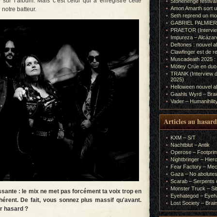
 sur l’album. Mais c’est celui qui a enregistré cette
Stonehenge festiva
Amon Amarth sort un
notre batteur.
Seth reprend un m
GABRIEL PALMIERI (I
PRAETOR (Interview
Impureza – Alcázar
Deftones : nouvel a
Clawfinger est de r
Muscadeath 2025 : 
Mötley Crüe en duo
TRANK (Interview d
2025)
Helloween nouvel al
Gaahls Wyrd – Braid
Vader – Humanihilit
Articles au hasard
KXM – S/T
Nachtblut – Antik
Operose – Footprint
Nightbringer – Hie
Fear Factory – Me
Gaza – No abolutes
Scarab – Serpents o
Monster Truck – Sit
essante : le mix ne met pas forcément ta voix trop en
Eyehategod – Eyeh
hérent. De fait, vous sonnez plus massif qu'avant.
Lost Society – Brai
ur hasard ?