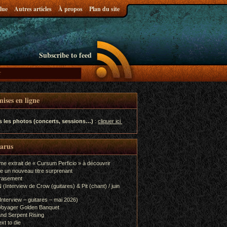
lue
Autres articles
À propos
Plan du site
Subscribe to feed
ises en ligne
s les photos (concerts, sessions…)
:
cliquer ici
parus
me extrait de « Cursum Perficio » à découvrir
e un nouveau titre surprenant
rasement
terview de Crow (guitares) & Pit (chant) / juin
terview – guitares – mai 2026)
Voyager Golden Banquet
nd Serpent Rising
xt to die