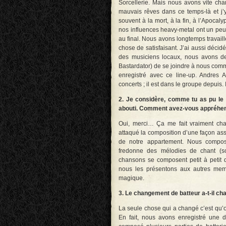
Sorcellerie. Mais nous avons vite c
mauvais rêves dans ce temps-là et j’y
souvent à la mort, à la fin, à l’Apoc
nos influences heavy-metal ont un peu
au final. Nous avons longtemps travail
chose de satisfaisant. J’ai aussi déci
des musiciens locaux, nous avons de
Bastardator) de se joindre à nous comme
enregistré avec ce line-up. Andres 
concerts ; il est dans le groupe depuis. 
2. Je considère, comme tu as pu le 
abouti. Comment avez-vous appréhen
Oui, merci… Ça me fait vraiment cha
attaqué la composition d’une façon ass
de notre appartement. Nous compos
fredonne des mélodies de chant (s
chansons se composent petit à petit d
nous les présentons aux autres mem
magique.
3. Le changement de batteur a-t-il ch
La seule chose qui a changé c’est qu’
En fait, nous avons enregistré une dé