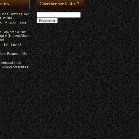
aires
Chercher sur le site ?
Rechercher :
 Hans-Helmut (I like
: white)
to Été 2022 – Tout
ns
Slipknot : « The
ing) » (Nouvel Album
éo)
 – Life, Love &
dans
Boston – Life,
s
Annulation du
mmuniqué de presse