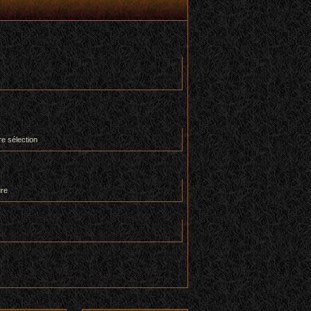
re sélection
ure