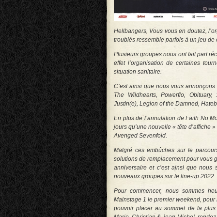
Hellbangers, Vous vous en doutez, l’o
troublés ressemble parfois à un jeu de
Plusieurs groupes nous ont fait part ré
effet l’organisation de certaines tou
situation sanitaire.
C’est ainsi que nous vous annonçons l’
The Wildhearts, Powerflo, Obituary
Justin(e), Legion of the Damned, Hate
En plus de l’annulation de Faith No M
jours qu’une nouvelle « tête d’affiche »
Avenged Sevenfold.
Malgré ces embûches sur le parcours
solutions de remplacement pour vous ga
anniversaire et c’est ainsi que nou
nouveaux groupes sur le line-up 2022.
Pour commencer, nous sommes heur
Mainstage 1 le premier weekend, pour l
pouvoir placer au sommet de la plus 