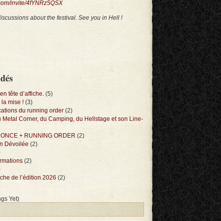
d.com/invite/4fYNRz5QSX
iscussions about the festival. See you in Hell !
ndés
en tête d’affiche.
(5)
 la mise !
(3)
cations du running order
(2)
 Metal Corner, du Camping, du Hellstage et son Line-
ANNONCE + RUNNING ORDER
(2)
on Dévoilée
(2)
)
ormations
(2)
)
ffiche de l’édition 2026
(2)
gs Yet)