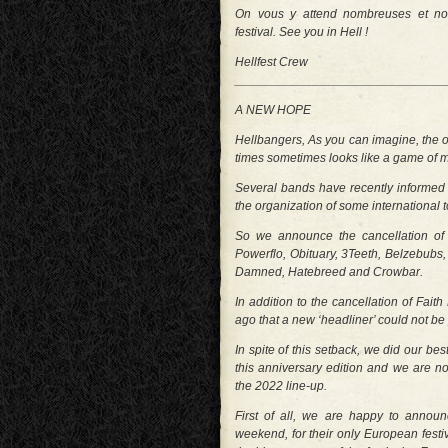
On vous y attend nombreuses et nom
festival. See you in Hell !
Hellfest Crew
______________________________
A NEW HOPE
Hellbangers, As you can imagine, the o
times sometimes looks like a game of m
Several bands have recently informed us
the organization of some international to
So we announce the cancellation of t
Powerflo, Obituary, 3Teeth, Belzebubs
Damned, Hatebreed and Crowbar.
In addition to the cancellation of Fa
ago that a new ‘headliner’ could not be
In spite of this setback, we did our best
this anniversary edition and we are n
the 2022 line-up.
First of all, we are happy to announ
weekend, for their only European festiv