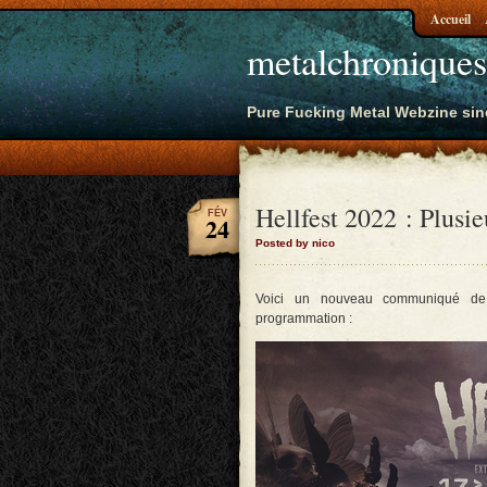
Accueil
metalchroniques
Pure Fucking Metal Webzine sin
Hellfest 2022 : Plusi
FÉV
24
Posted by nico
Voici un nouveau communiqué de 
programmation :