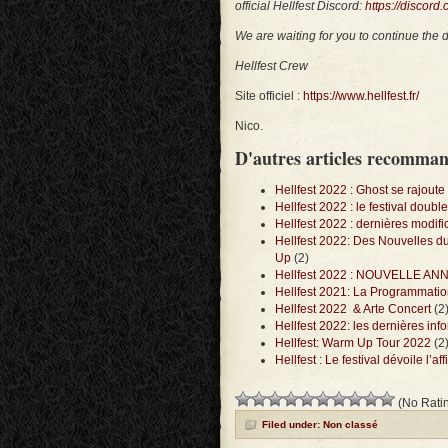
official Hellfest Discord:
https://discor
We are waiting for you to continue the d
Hellfest Crew
Site officiel :
https://www.hellfest.fr/
Nico.
D'autres articles recomma
Hellfest 2022 : Ghost se rajoute 
Hellfest 2022 : le festival double
Hellfest 2022 : dernières modifi
Hellfest 2022: Des Nouvelles du
Up
(2)
Hellfest 2022 : NOUVELLE 
Hellfest 2021: La Programmati
Hellfest 2022 & Arte Concert
(2
Hellfest 2022: les dernières inf
Hellfest: Warm Up Tour 2022
(2
Hellfest : Le festival dévoile l’a
(No Ratin
Filed under: Non classé