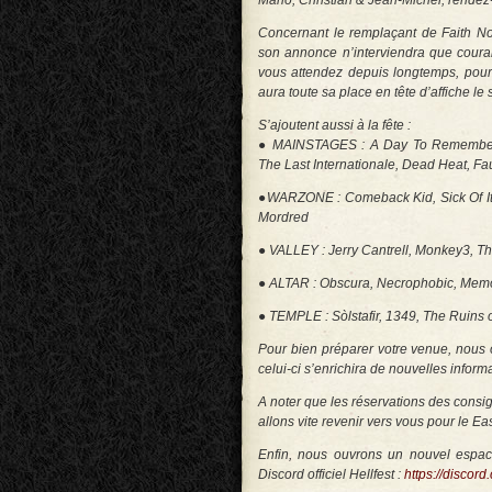
Mario, Christian & Jean-Michel, rendez
Concernant le remplaçant de Faith N
son annonce n’interviendra que coura
vous attendez depuis longtemps, pour 
aura toute sa place en tête d’affiche le
S’ajoutent aussi à la fête :
● MAINSTAGES : A Day To Remember, 
The Last Internationale, Dead Heat, Fa
●WARZONE : Comeback Kid, Sick Of It A
Mordred
● VALLEY : Jerry Cantrell, Monkey3, T
● ALTAR : Obscura, Necrophobic, Memo
● TEMPLE : Sòlstafir, 1349, The Ruins of
Pour bien préparer votre venue, nous 
celui-ci s’enrichira de nouvelles infor
A noter que les réservations des consig
allons vite revenir vers vous pour le E
Enfin, nous ouvrons un nouvel espace 
Discord officiel Hellfest :
https://discor