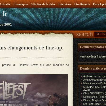
Actualité
Chroniques
Sélection de la rédac
Interviews
Live Reports
Encyclopoi
.fr
ce 2001
eurs changements de line-up.
Dernières photos m
Pour accéder à toute
presse du Hellfest Crew qui doit modifier sa
Derniers articles 
Anthrax : un deuxiè
Amon Amarth dévoil
Misanthrope – Emb
MECHANICAL SKIN (In
2026)
Chris SAVOUREY (In
Deliverance – The 
Dimmu Borgir – Gra
Six Feet Under – Ne