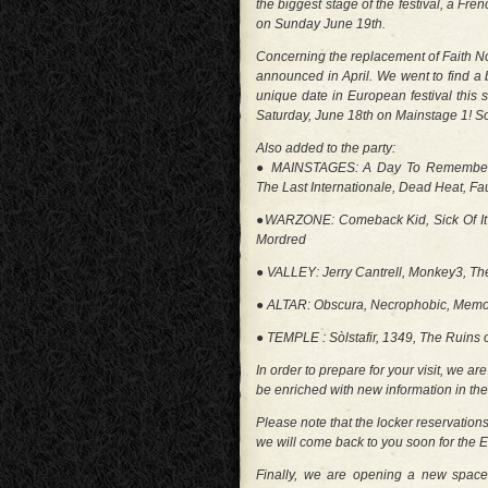
the biggest stage of the festival, a Fr
on Sunday June 19th.
Concerning the replacement of Faith No M
announced in April. We went to find a 
unique date in European festival this 
Saturday, June 18th on Mainstage 1! So
Also added to the party:
● MAINSTAGES: A Day To Remember, 
The Last Internationale, Dead Heat, Fa
●WARZONE: Comeback Kid, Sick Of It Al
Mordred
● VALLEY: Jerry Cantrell, Monkey3, T
● ALTAR: Obscura, Necrophobic, Memor
● TEMPLE : Sòlstafir, 1349, The Ruins of
In order to prepare for your visit, we a
be enriched with new information in th
Please note that the locker reservation
we will come back to you soon for the
Finally, we are opening a new space