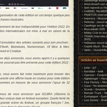
Stonehenge festiva
Amon Amarth sort un
Seth reprend un m
GABRIEL PALMIERI (I
PRAETOR (Interview
rganisation de cette édition en ces temps quelque peu
Impureza – Alcázar
 chaises musicales.
Deftones : nouvel a
Clawfinger est de r
cemment de leur indisponibilité pour l’édition 2022. En
Muscadeath 2025 : 
rnées internationales est mise à mal en raison de la
Mötley Crüe en duo
TRANK (Interview d
2025)
annulation des artistes suivants pour juin prochain :
Helloween nouvel al
Gaahls Wyrd – Braid
, 3Teeth, Belzebubs, Numenorean, Of Mice & Men,
Vader – Humanihilit
breed et Crowbar.
ore déjà annoncée, nous avons appris il y a quelques
Articles au hasard
 ne pourrait pas être présente pour cette édition 2022 :
KXM – S/T
Nachtblut – Antik
, nous avons fait notre maximum pour trouver des
Operose – Footprint
rantir une affiche haute en couleur pour cette édition
Nightbringer – Hie
Fear Factory – Me
s sommes en mesure de vous annoncer l’ajout de 32
Gaza – No abolutes
Scarab – Serpents o
Monster Truck – Sit
eux de vous annoncer que GOJIRA clôturera la
Eyehategod – Eyeh
eur unique date en festival européen. Quelle fierté de
Lost Society – Brai
grande scène du festival, un groupe français ! Joe,