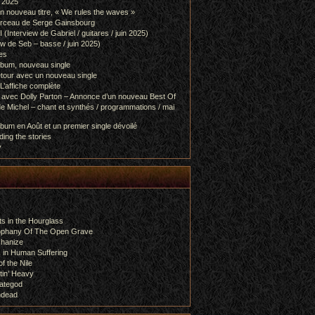
l 2025
 nouveau titre, « We rules the waves »
orceau de Serge Gainsbourg
nterview de Gabriel / guitares / juin 2025)
 de Seb – basse / juin 2025)
es
lbum, nouveau single
etour avec un nouveau single
L’affiche complète
 avec Dolly Parton – Annonce d’un nouveau Best Of
e Michel – chant et synthés / programmations / mai
bum en Août et un premier single dévoilé
ing the stories
y
s in the Hourglass
rophany Of The Open Grave
chanize
 in Human Suffering
f the Nile
tin’ Heavy
ategod
ndead