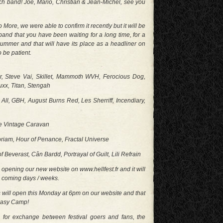
ench band! Joe, Mario, Christian & Jean-Michel, see you
ore, we were able to confirm it recently but it will be
band that you have been waiting for a long time, for a
summer and that will have its place as a headliner on
 be patient.
Steve Vai, Skillet, Mammoth WVH, Ferocious Dog,
uxx, Titan, Stengah
l, GBH, August Burns Red, Les Sherriff, Incendiary,
he Vintage Caravan
iam, Hour of Penance, Fractal Universe
 Beverast, Cân Bardd, Portrayal of Guilt, Lili Refrain
re opening our new website on www.hellfest.fr and it will
e coming days / weeks.
s will open this Monday at 6pm on our website and that
 Easy Camp!
 for exchange between festival goers and fans, the