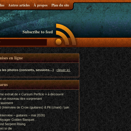
lue
Autres articles
À propos
Plan du site
Subscribe to feed
ises en ligne
s les photos (concerts, sessions…)
:
cliquer ici
parus
me extrait de « Cursum Perficio » à découvrir
e un nouveau titre surprenant
rasement
terview de Crow (guitares) & Pit (chant) / juin
terview – guitares – mai 2026)
Voyager Golden Banquet
nd Serpent Rising
xt to die