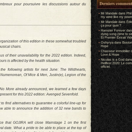
Derniers comment
breux pour poursuivre les discussions autour du
Mr Mandale
dans
Phil
my wine like my power
Mr Mandale
dans
Édi
__________________________________________________
ça pour quoi ?
Hamster Forever
da
dying song (time to s
Et Premier Extrait Vid
rganization of this edition in these somewhat troubled
Oshyrya
dans
Boston
Hope
usical chairs.
Chasseur immobilier
Love & Hope
 of their unavailability for the 2022 edition. Indeed,
Nicolas is a God
dan
urs is affected by the health situation.
Hellfest 2020: Le co
officiel.
he following artists for next June: The Wildhearts,
, Numenorean, Of Mice & Men, Justin(e), Legion of the
ith No More already announced, we learned a few days
 present for this 2022 edition: Avenged Sevenfold.
 to find alternatives to guarantee a colorful line-up for
ow able to announce the addition of 32 new bands to
ce that GOJIRA will close Mainstage 1 on the first
al date. What a pride to be able to place at the top of