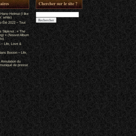
aires
Chercher sur le site ?
Rechercher :
 Hans-Helmut (I like
: white)
to Été 2022 – Tout
ns
Slipknot : « The
ing) » (Nouvel Album
éo)
 – Life, Love &
dans
Boston – Life,
s
Annulation du
mmuniqué de presse