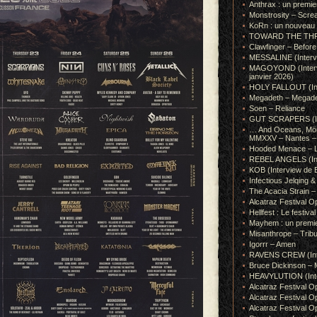
Anthrax : un premie
Monstrosity – Scre
KoRn : un nouveau t
TOWARD THE THRONE
Clawfinger – Before 
MESSALINE (Intervie
MAGOYOND (Intervie
janvier 2026)
HOLY FALLOUT (Inter
Megadeth – Megad
Soen – Reliance
GUT SCRAPERS (In
… And Oceans, Mörk
MMXXV – Nantes – 
Hooded Menace – L
REBEL ANGELS (Inte
KOB (Interview de B
Infectious Jelqin
The Acacia Strain 
Alcatraz Festival Op
Hellfest : Le festival
Mayhem : un premie
Misanthrope – Tribut
Igorrr – Amen
RAVENS CREW (Inte
Bruce Dickinson – M
HEAVYLUTION (Interv
Alcatraz Festival O
Alcatraz Festival O
Alcatraz Festival O