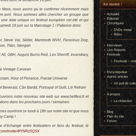
-vous donc le dimanche 19 juin.
Au menu :
o More, nous avons pu le confirmer récemment mais
Actualité
nt avril. Nous sommes allés chercher un groupe que
Editorial
une date unique en festival européen cet été et qui
Chroniques
 samedi 18 juin sur la Mainstage 1 ! Patience donc.
DVDs metal
Rétro
Steve Vai, Skillet, Mammoth WVH, Ferocious Dog,
uxx, Titan, Stengah
Interviews
Live Reports
ll, GBH, August Burns Red, Les Sherriff, Incendiary,
Festivals
Festivals – not
he Vintage Caravan
Encyclopoilue
Autres articles
riam, Hour of Penance, Fractal Universe
Un poil de cult
 Beverast, Cân Bardd, Portrayal of Guilt, Lili Refrain
À propos
ouvrons notre nouveau site web sur www.hellfest.fr et
La rédaction
mations dans les prochains jours / semaines.
nes ouvriront ce lundi à 18h sur notre site et que nous
Blog
asy Camp !
Plan du site
Forum
d’échange entre festivaliers et fans du festival, le
d.com/invite/4fYNRz5QSX