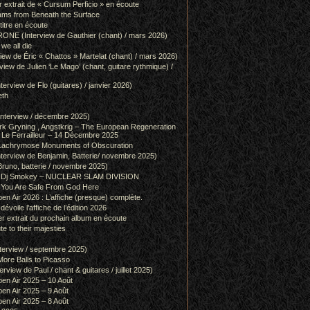
r extrait de « Cursum Perficio » en écoute
ams from Beneath the Surface
itre en écoute
 (Interview de Gauthier (chant) / mars 2026)
we all die
w de Éric « Chattos » Martelat (chant) / mars 2026)
w de Julien ‘Le Mago’ (chant, guitare rythmique) /
view de Flo (guitares) / janvier 2026)
eth
terview / décembre 2025)
 Gryning , Angstkrig – The European Regeneration
Le Ferrailleur – 14 Décembre 2025
achrymose Monuments of Obscuration
rview de Benjamin, Batterie/ novembre 2025)
runo, batterie / novembre 2025)
g & Dj Smokey – NUCLEAR SLAM DIVISION
– You Are Safe From God Here
en Air 2026 : L’affiche (presque) complète.
 dévoile l’affiche de l’édition 2026
r extrait du prochain album en écoute
e to their majesties
rview / septembre 2025)
ore Balls to Picasso
iew de Paul / chant & guitares / juillet 2025)
pen Air 2025 – 10 Août
pen Air 2025 – 9 Août
pen Air 2025 – 8 Août