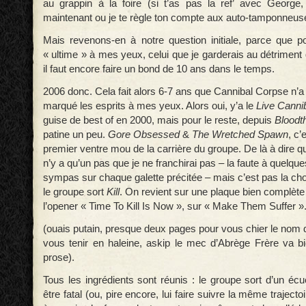
au grappin à la foire (si t’as pas la ref’ avec George,
maintenant ou je te règle ton compte aux auto-tamponneus
Mais revenons-en à notre question initiale, parce que pou
« ultime » à mes yeux, celui que je garderais au détriment 
il faut encore faire un bond de 10 ans dans le temps.
2006 donc. Cela fait alors 6-7 ans que Cannibal Corpse n’a
marqué les esprits à mes yeux. Alors oui, y’a le
Live Canni
guise de best of en 2000, mais pour le reste, depuis
Bloodth
patine un peu.
Gore Obsessed
&
The Wretched Spawn
, c’
premier ventre mou de la carrière du groupe. De là à dire q
n’y a qu’un pas que je ne franchirai pas – la faute à quelq
sympas sur chaque galette précitée – mais c’est pas la chou
le groupe sort
Kill
. On revient sur une plaque bien complète 
l’opener « Time To Kill Is Now », sur « Make Them Suffer »
(ouais putain, presque deux pages pour vous chier le nom 
vous tenir en haleine, askip le mec d’Abrège Frère va 
prose).
Tous les ingrédients sont réunis : le groupe sort d’un écuei
être fatal (ou, pire encore, lui faire suivre la même trajec