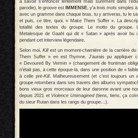
à savoir s’enfoncer lentement mais sûrement dans l’édulc
parodie), le groove est
IMMENSE
, y’a trois mots simples 
avec un gramme dans chaque bras, tu y arriveras, tu le sais,
et puis, ce titre, quoi. « Make Them Suffer ». La descrip
totalité des textes du groupe. Le motto du groupe. L
Metalesque de Gaahl qui dit « Satan » après avoir bu 
pendant cet interview légendaire.
Selon moi,
Kill
est un moment-charnière de la carrière du
Them Suffer » en est l’hymne. J’aurais pu appliquer 
« Devoured By Vermin » (changement de frontman oblige
n’était pas, à cette époque-là, dans une position de « fai
à celle pré-
Kill
. Malheureusement (et c’est toujours un a
groupe retombera dans ses travers des albums sympatoc
bons vieux gros morceaux de leur daronne avant une nou
depuis 2021 et
Violence Unimagined
(tiens, tiens, ça coïn
du sieur Rutan dans les rangs du groupe…).