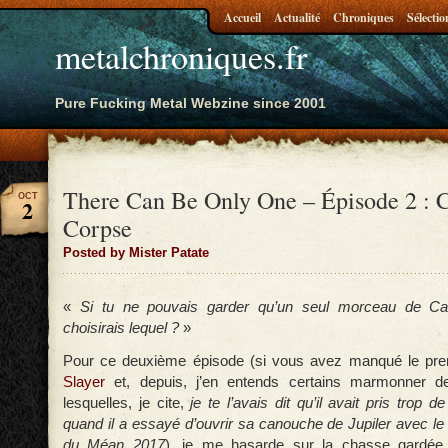
Accueil
Actualité
Chroniques
Sélectio
metalchroniques.fr
Pure Fucking Metal Webzine since 2001
There Can Be Only One – Épisode 2 : 
OCT
2
Corpse
Posted by Mister Patate
«
Si tu ne pouvais garder qu’un seul morceau de Can
choisirais lequel ?
»
Pour ce deuxième épisode (si vous avez manqué le pre
Slayer
et, depuis, j’en entends certains marmonner d
lesquelles, je cite,
je te l’avais dit qu’il avait pris trop 
quand il a essayé d’ouvrir sa canouche de Jupiler avec l
du Méan
2017
), je me hasarde sur la chasse gardée 