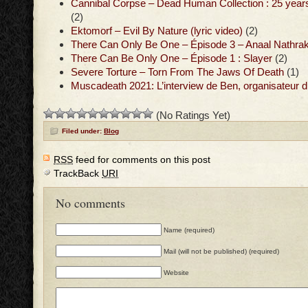
Cannibal Corpse – Dead Human Collection : 25 years
(2)
Ektomorf – Evil By Nature (lyric video)
(2)
There Can Only Be One – Épisode 3 – Anaal Nathra
There Can Be Only One – Épisode 1 : Slayer
(2)
Severe Torture – Torn From The Jaws Of Death
(1)
Muscadeath 2021: L’interview de Ben, organisateur du
(No Ratings Yet)
Filed under:
Blog
RSS
feed for comments on this post
TrackBack
URI
No comments
Name (required)
Mail (will not be published) (required)
Website