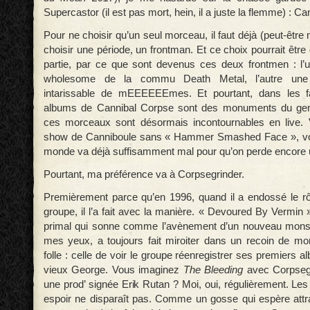
Supercastor (il est pas mort, hein, il a juste la flemme) : C
Pour ne choisir qu’un seul morceau, il faut déjà (peut-
choisir une période, un frontman. Et ce choix pourrait être
partie, par ce que sont devenus ces deux frontmen : l
wholesome de la commu Death Metal, l’autre une
intarissable de mEEEEEEmes. Et pourtant, dans les fa
albums de Cannibal Corpse sont des monuments du genr
ces morceaux sont désormais incontournables en live.
show de Canniboule sans « Hammer Smashed Face », vo
monde va déjà suffisamment mal pour qu’on perde encore 
Pourtant, ma préférence va à Corpsegrinder.
Premièrement parce qu’en 1996, quand il a endossé le r
groupe, il l’a fait avec la manière. « Devoured By Vermin
primal qui sonne comme l’avènement d’un nouveau monstr
mes yeux, a toujours fait miroiter dans un recoin de mo
folle : celle de voir le groupe réenregistrer ses premiers
vieux George. Vous imaginez
The Bleeding
avec Corpsegr
une prod’ signée Erik Rutan ? Moi, oui, régulièrement. Les
espoir ne disparaît pas. Comme un gosse qui espère attr