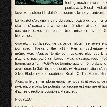
feeling méchamment rock’
punks », « Blood invokat
fever » satisferont l’habitué tout comme le nouvel arrivant.
Le quartet s’éloigne même du sentier balisé du premier 
skeletons’ dance » à la mélodie irrésistible et aux influ
post-punk (avec une basse bien mise en avant). C’
bienvenue.
Gravekvlt, sur la seconde partie de l’album, se révèle en
jour avec « Fangs of the night ». Plus atmosphérique, l
même vers d’autres territoires musicaux plus subtils 
n’aurions pas parié un kopec. Mais rassurez-vous,
Ful
hommage à Tom Petty?) se termine quand même dans le ch
avec deux brûlots incandescents (« Hexanguination (A
Silver Blades) » et « Lugubrious Realm Of The Eternal Nigh
Alors, si le premier album éponyme nous avait réjouis, ce
ravit encore plus. Le potentiel du groupe est énorme et la
d’autres directions possibles. A suivre…
Nico (9/10)