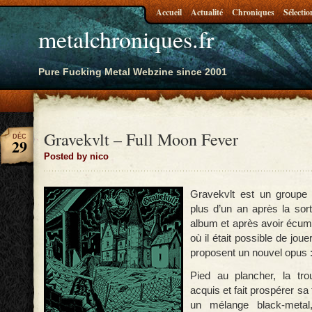
Accueil
Actualité
Chroniques
Sélectio
metalchroniques.fr
Pure Fucking Metal Webzine since 2001
Gravekvlt – Full Moon Fever
DÉC
29
Posted by nico
Gravekvlt est un groupe 
plus d’un an après la sort
album et après avoir écumé
où il était possible de jou
proposent un nouvel opus 
Pied au plancher, la tr
acquis et fait prospérer sa
un mélange black-meta