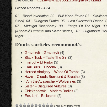
Site Officiel :
https://www.facebook.com/gravekvlt.band
Frozen Records /2024
01 – Blood Invokation. 02 – Full Moon Fever. 03 – Skvllcr
Steel). 04 – Dungeon Punks. 05 – Last Skeleton’s Dance. 
07 – Midnight Blasphemy. 08 – Fangs Of The Night. 09
(Anaemic Dreams And Silver Blades). 10 – Lugubrious Re
Night.
D'autres articles recommandés
Gravekvlt – Gravekvlt
(4)
Black Tusk – Taste The Sin
(3)
Interpol – El Pintor
(3)
Emil Bulls – Phoenix
(3)
Horned Almighty – World Of Tombs
(3)
Haze – Clouds Surround & Breathe
(3)
I Am the Avalanche – Wolverines
(3)
Sister – Disguised Vultures
(3)
Chickenhawk – Modern Bodies
(3)
Ecr. Linf – Belluaires
(3)
(No Ratings Yet)