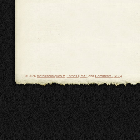
© 2026
metalchroniques.fr
.
Entries (RSS)
and
Comments (RSS)