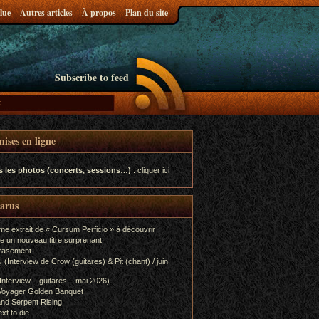
lue
Autres articles
À propos
Plan du site
Subscribe to feed
ises en ligne
s les photos (concerts, sessions…)
:
cliquer ici
parus
me extrait de « Cursum Perficio » à découvrir
e un nouveau titre surprenant
rasement
terview de Crow (guitares) & Pit (chant) / juin
terview – guitares – mai 2026)
Voyager Golden Banquet
nd Serpent Rising
xt to die