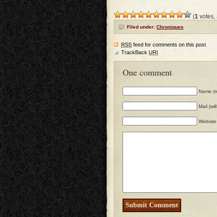
(
1
votes,
Filed under:
Chroniques
RSS
feed for comments on this post
TrackBack
URI
One comment
Name (r
Mail (wi
Website