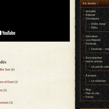
Au menu :
Actualité
Editorial
Chroniques
DVDs metal
Rétro
Interviews
Live Reports
Festivals
Festivals – not
Encyclopoilue
ndés
Autres articles
Un poil de cult
the Sun
(6)
À propos
La rédaction
es of Dust
(3)
Blog
ss
(3)
Plan du site
Forum
monium
(3)