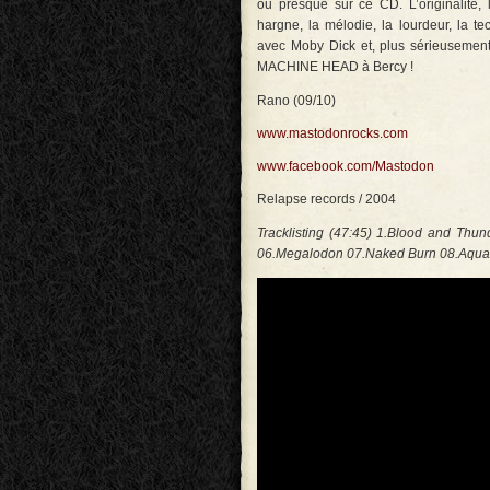
ou presque sur ce CD. L’originalité, l
hargne, la mélodie, la lourdeur, la 
avec Moby Dick et, plus sérieusemen
MACHINE HEAD à Bercy !
Rano (09/10)
www.mastodonrocks.com
www.facebook.com/Mastodon
Relapse records / 2004
Tracklisting (47:45)
1.Blood and Thund
06.Megalodon 07.Naked Burn 08.Aqua 