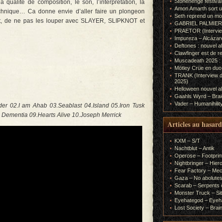
Stonehenge festiva
a qualité de composition, le son, l’interprétation, la
Amon Amarth sort un
technique… Ca donne envie d’aller faire un plongeon
Seth reprend un m
t, de ne pas les louper avec SLAYER, SLIPKNOT et
GABRIEL PALMIERI (I
PRAETOR (Interview
Impureza – Alcázar
Deftones : nouvel a
Clawfinger est de r
Muscadeath 2025 : 
Mötley Crüe en duo
TRANK (Interview d
2025)
Helloween nouvel al
Gaahls Wyrd – Braid
Vader – Humanihilit
er 02.I am Ahab 03.Seablast 04.Island 05.Iron Tusk
Dementia 09.Hearts Alive 10.Joseph Merrick
Articles au hasard
KXM – S/T
Nachtblut – Antik
Operose – Footprint
Nightbringer – Hie
Fear Factory – Me
Gaza – No abolutes
Scarab – Serpents o
Monster Truck – Sit
Eyehategod – Eyeh
Lost Society – Brai