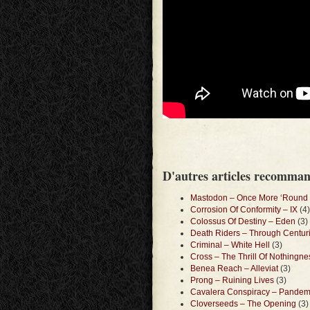
D'autres articles recomma
Mastodon – Once More ‘Round 
Corrosion Of Conformity – IX
(4)
Colossus Of Destiny – Eden
(3)
Death Riders – Through Centuri
Criminal – White Hell
(3)
Cross – The Thrill Of Nothingne
Benea Reach – Alleviat
(3)
Prong – Ruining Lives
(3)
Cavalera Conspiracy – Pande
Cloverseeds – The Opening
(3)