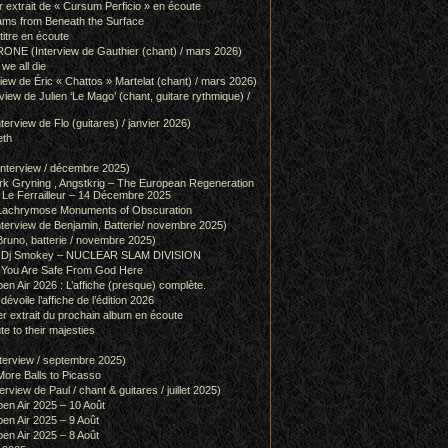
r extrait de « Cursum Perficio » en écoute
ams from Beneath the Surface
itre en écoute
 (Interview de Gauthier (chant) / mars 2026)
we all die
w de Éric « Chattos » Martelat (chant) / mars 2026)
w de Julien ‘Le Mago’ (chant, guitare rythmique) /
view de Flo (guitares) / janvier 2026)
eth
terview / décembre 2025)
 Gryning , Angstkrig – The European Regeneration
Le Ferrailleur – 14 Décembre 2025
achrymose Monuments of Obscuration
rview de Benjamin, Batterie/ novembre 2025)
runo, batterie / novembre 2025)
g & Dj Smokey – NUCLEAR SLAM DIVISION
– You Are Safe From God Here
en Air 2026 : L’affiche (presque) complète.
 dévoile l’affiche de l’édition 2026
r extrait du prochain album en écoute
e to their majesties
rview / septembre 2025)
ore Balls to Picasso
iew de Paul / chant & guitares / juillet 2025)
pen Air 2025 – 10 Août
pen Air 2025 – 9 Août
pen Air 2025 – 8 Août