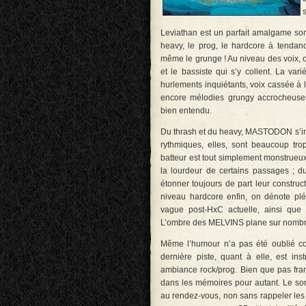
Leviathan est un parfait amalgame sono
heavy, le prog, le hardcore à tendanc
même le grunge ! Au niveau des voix, on
et le bassiste qui s’y collent. La var
hurlements inquiétants, voix cassée à
encore mélodies grungy accrocheuses
bien entendu.
Du thrash et du heavy, MASTODON s’ins
rythmiques, elles, sont beaucoup tro
batteur est tout simplement monstrueux
la lourdeur de certains passages ; d
étonner toujours de part leur construc
niveau hardcore enfin, on dénote pl
vague post-HxC actuelle, ainsi qu
L’ombre des MELVINS plane sur nombr
Même l’humour n’a pas été oublié co
dernière piste, quant à elle, est in
ambiance rock/prog. Bien que pas fran
dans les mémoires pour autant. Le son
au rendez-vous, non sans rappeler le