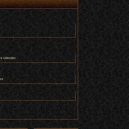
re sélection
ure