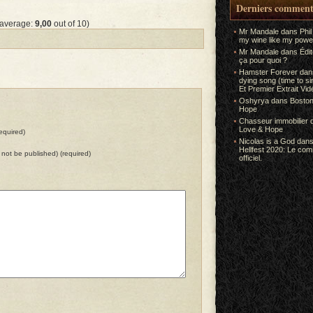
Derniers comment
 average:
9,00
out of 10)
Mr Mandale
dans
Phil
my wine like my power
Mr Mandale
dans
Édi
ça pour quoi ?
Hamster Forever
da
dying song (time to s
Et Premier Extrait Vid
Oshyrya
dans
Boston
Hope
Chasseur immobilier
Love & Hope
equired)
Nicolas is a God
dan
Hellfest 2020: Le co
ll not be published) (required)
officiel.