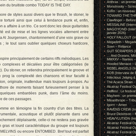
Anthrax : un premie
sein du bruitiste combo TODAY IS THE DAY.
Monstrosity – Scre
KoRn : un nouveau t
re de styles aussi divers que le thrash, le stoner, le
TOWARD THE THRONE
e torturé ainsi que celui à tendance punk et, enfin,
Clawfinger – Before 
MESSALINE (Intervie
 a affaire à un trio. Ce sont donc les deux guitaristes
MAGOYOND (Intervie
iété est de mise et les lignes vocales alternent entre
janvier 2026)
 la Al Jourgensen, chantonnement d’une voix grave ou
HOLY FALLOUT (Inter
Megadeth – Megad
 ; le tout sans oublier quelques choeurs hardcore,
Soen – Reliance
GUT SCRAPERS (In
… And Oceans, Mörk
pire principalement de certains riffs mélodiques. Les
MMXXV – Nantes – 
Hooded Menace – L
p complexes et décalées pour être catégorisées (le
REBEL ANGELS (Inte
). Du stoner, on retiendra principalement le groove et
KOB (Interview de B
u prog la complexité des chansons et leur faculté à
Infectious Jelqin
tion, originale, inattendue mais toujours à-propos. Au
The Acacia Strain 
Alcatraz Festival Op
éthore de moments faisant furieusement penser à la
Hellfest : Le festival
e quelques embardées punk, dans l’âme du moins.
Mayhem : un premie
e de ces passages.
Misanthrope – Tribut
Igorrr – Amen
mme en témoigne la fin country d’un des titres. La
RAVENS CREW (Inte
strumentale, acoustique et plutôt planante dans une
Bruce Dickinson – M
HEAVYLUTION (Interv
chement déplaisante, celle-ci ne restera pas gravée
Alcatraz Festival O
 gras et lourd caractéristique du groupe est toujours
Alcatraz Festival O
s MELVINS ou encore ENTOMBED. Bref tout est parfait
Alcatraz Festival O