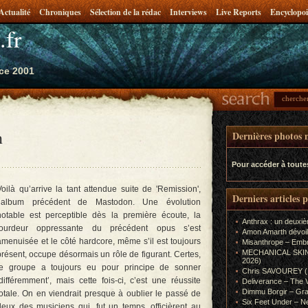
Actualité
Chroniques
Sélection de la rédac
Interviews
Live Reports
Encyclopoi
.fr
ce 2001
n
Dernières photos m
Pour accéder à toute
Voilà qu’arrive la tant attendue suite de 'Remission',
Derniers articles 
l’album précédent de Mastodon. Une évolution
notable est perceptible dès la première écoute, la
Anthrax : un deuxiè
lourdeur oppressante du précédent opus s’est
Amon Amarth dévoil
amenuisée et le côté hardcore, même s’il est toujours
Misanthrope – Emb
MECHANICAL SKIN (In
présent, occupe désormais un rôle de figurant. Certes,
2026)
le groupe a toujours eu pour principe de sonner
Chris SAVOUREY (In
‘différemment’, mais cette fois-ci, c’est une réussite
Deliverance – The 
Dimmu Borgir – Gra
totale. On en viendrait presque à oublier le passé de
Six Feet Under – Ne
deux des musiciens qui, fut un temps, officièrent au