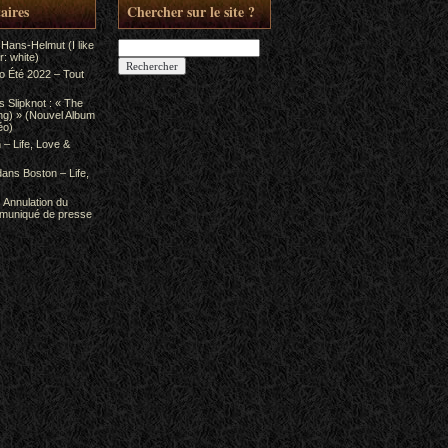
aires
Chercher sur le site ?
Rechercher :
 Hans-Helmut (I like
: white)
to Été 2022 – Tout
ns
Slipknot : « The
ing) » (Nouvel Album
éo)
 – Life, Love &
dans
Boston – Life,
s
Annulation du
mmuniqué de presse