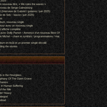
l 2025
 nouveau titre, « We rules the waves »
orceau de Serge Gainsbourg
nterview de Gabriel / guitares / juin 2025)
 de Seb – basse / juin 2025)
es
lbum, nouveau single
etour avec un nouveau single
L’affiche complète
 avec Dolly Parton – Annonce d’un nouveau Best Of
e Michel – chant et synthés / programmations / mai
bum en Août et un premier single dévoilé
ing the stories
y
s in the Hourglass
rophany Of The Open Grave
chanize
 in Human Suffering
f the Nile
tin’ Heavy
ategod
ndead