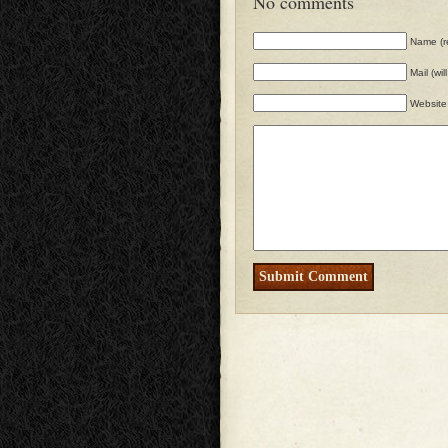
No comments
Name (r
Mail (wi
Website