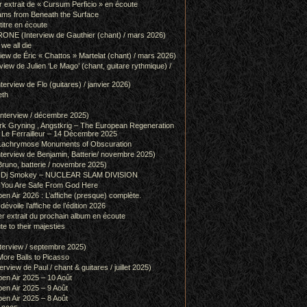
r extrait de « Cursum Perficio » en écoute
ams from Beneath the Surface
itre en écoute
 (Interview de Gauthier (chant) / mars 2026)
we all die
w de Éric « Chattos » Martelat (chant) / mars 2026)
w de Julien ‘Le Mago’ (chant, guitare rythmique) /
view de Flo (guitares) / janvier 2026)
eth
terview / décembre 2025)
 Gryning , Angstkrig – The European Regeneration
Le Ferrailleur – 14 Décembre 2025
achrymose Monuments of Obscuration
rview de Benjamin, Batterie/ novembre 2025)
runo, batterie / novembre 2025)
g & Dj Smokey – NUCLEAR SLAM DIVISION
– You Are Safe From God Here
en Air 2026 : L’affiche (presque) complète.
 dévoile l’affiche de l’édition 2026
r extrait du prochain album en écoute
e to their majesties
rview / septembre 2025)
ore Balls to Picasso
iew de Paul / chant & guitares / juillet 2025)
pen Air 2025 – 10 Août
pen Air 2025 – 9 Août
pen Air 2025 – 8 Août