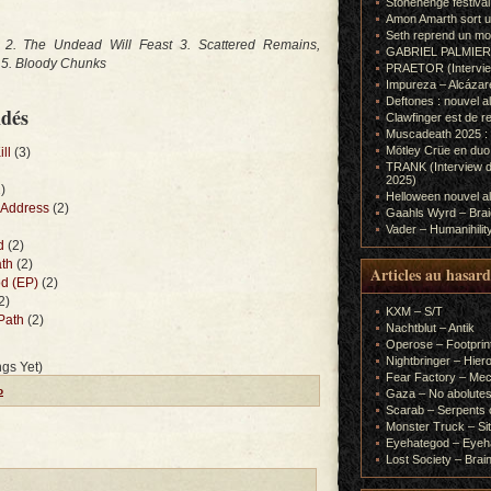
Stonehenge festiva
Amon Amarth sort un
Seth reprend un m
ts 2. The Undead Will Feast 3. Scattered Remains,
GABRIEL PALMIERI (I
h 5. Bloody Chunks
PRAETOR (Interview
Impureza – Alcázar
Deftones : nouvel a
ndés
Clawfinger est de r
Muscadeath 2025 : 
Mötley Crüe en duo
ll
(3)
TRANK (Interview d
2025)
)
Helloween nouvel al
 Address
(2)
Gaahls Wyrd – Braid
Vader – Humanihilit
d
(2)
ath
(2)
Articles au hasard
od (EP)
(2)
2)
KXM – S/T
Path
(2)
Nachtblut – Antik
Operose – Footprint
Nightbringer – Hie
gs Yet)
Fear Factory – Me
o
Gaza – No abolutes
Scarab – Serpents o
Monster Truck – Sit
Eyehategod – Eyeh
Lost Society – Brai