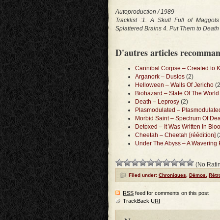
Autoproduction / 1989
Tracklist :1. A Skull Full of Maggo
Splattered Brains 4. Put Them to Deat
D'autres articles recomma
Cannibal Corpse – Created to Ki
Arganork – Dusios
(2)
Helloween – Walls Of Jericho
(2
Biohazard – State Of The World
Death – Leprosy
(2)
Plasmodulated – Plasmodulate
Morbid Saint – Spectrum Of De
Detoxed – It Was Written In Blo
Cheetah – Cheetah [réédition]
(
Under The Abyss – A Wavering 
(No Ratin
Filed under:
Chroniques
,
Démos
,
Rétr
RSS
feed for comments on this post
TrackBack
URI