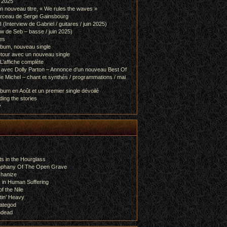
l 2025
 nouveau titre, « We rules the waves »
orceau de Serge Gainsbourg
nterview de Gabriel / guitares / juin 2025)
 de Seb – basse / juin 2025)
es
lbum, nouveau single
etour avec un nouveau single
L’affiche complète
 avec Dolly Parton – Annonce d’un nouveau Best Of
e Michel – chant et synthés / programmations / mai
bum en Août et un premier single dévoilé
ing the stories
y
s in the Hourglass
rophany Of The Open Grave
chanize
 in Human Suffering
f the Nile
tin’ Heavy
ategod
ndead