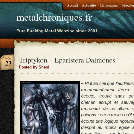
Accueil
Actualité
Chroniques
Sélectio
metalchroniques.fr
Pure Fucking Metal Webzine since 2001
Triptykon – Eparistera Daimones
NOV
23
Posted by Sheol
«
Plût au ciel que l’auditeu
momentanément féroce
écoute, trouve sans se
chemin abrupt et sauva
morceaux de cet album s
poisons ; car à moins qu’il
écoute une logique rigoure
d’esprit au moins égale à
émanations mortelle