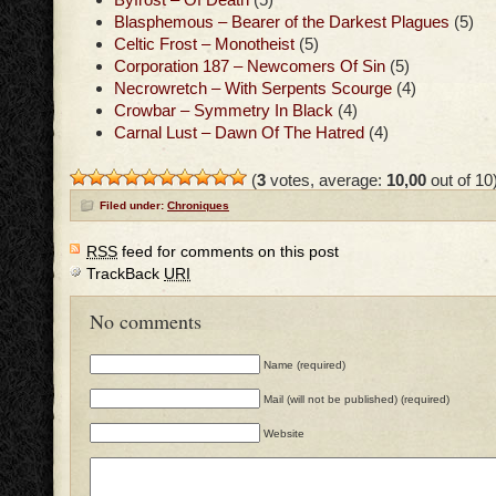
Blasphemous – Bearer of the Darkest Plagues
(5)
Celtic Frost – Monotheist
(5)
Corporation 187 – Newcomers Of Sin
(5)
Necrowretch – With Serpents Scourge
(4)
Crowbar – Symmetry In Black
(4)
Carnal Lust – Dawn Of The Hatred
(4)
(
3
votes, average:
10,00
out of 10
Filed under:
Chroniques
RSS
feed for comments on this post
TrackBack
URI
No comments
Name (required)
Mail (will not be published) (required)
Website