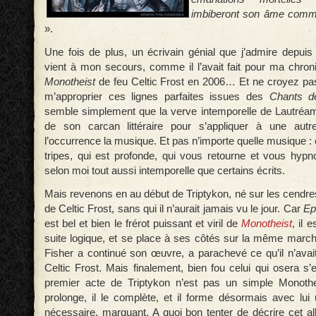
imbiberont son âme comm
».
Une fois de plus, un écrivain génial que j’admire depu
vient à mon secours, comme il l’avait fait pour ma chro
Monotheist
de feu Celtic Frost en 2006… Et ne croyez pa
m’approprier ces lignes parfaites issues des
Chants d
semble simplement que la verve intemporelle de Lautréamo
de son carcan littéraire pour s’appliquer à une autr
l’occurrence la musique. Et pas n’importe quelle musique : 
tripes, qui est profonde, qui vous retourne et vous hypno
selon moi tout aussi intemporelle que certains écrits.
Mais revenons en au début de Triptykon, né sur les cendr
de Celtic Frost, sans qui il n’aurait jamais vu le jour. Car
Ep
est bel et bien le frérot puissant et viril de
Monotheist
, il 
suite logique, et se place à ses côtés sur la même march
Fisher a continué son œuvre, a parachevé ce qu’il n’avait
Celtic Frost. Mais finalement, bien fou celui qui osera s’
premier acte de Triptykon n’est pas un simple Monothei
prolonge, il le complète, et il forme désormais avec lui
nécessaire, marquant. A quoi bon tenter de décrire cet alb