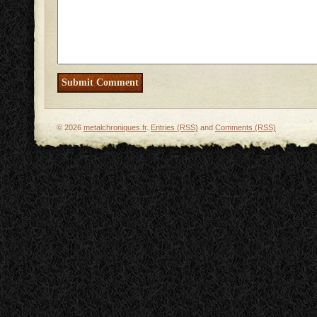
© 2026
metalchroniques.fr
.
Entries (RSS)
and
Comments (RSS)