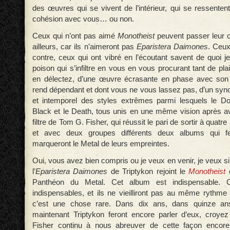
des œuvres qui se vivent de l’intérieur, qui se ressentent
cohésion avec vous… ou non.
Ceux qui n’ont pas aimé
Monotheist
peuvent passer leur ch
ailleurs, car ils n’aimeront pas
Eparistera Daimones
. Ceux
contre, ceux qui ont vibré en l’écoutant savent de quoi je
poison qui s’infiltre en vous en vous procurant tant de pl
en délectez, d’une œuvre écrasante en phase avec son
rend dépendant et dont vous ne vous lassez pas, d’un syn
et intemporel des styles extrêmes parmi lesquels le Do
Black et le Death, tous unis en une même vision après a
filtre de Tom G. Fisher, qui réussit le pari de sortir à quatre
et avec deux groupes différents deux albums qui fe
marqueront le Metal de leurs empreintes.
Oui, vous avez bien compris ou je veux en venir, je veux 
l’
Eparistera Daimones
de Triptykon rejoint le
Monotheist
Panthéon du Metal. Cet album est indispensable. 
indispensables, et ils ne vieilliront pas au même rythme 
c’est une chose rare. Dans dix ans, dans quinze ans
maintenant Triptykon feront encore parler d’eux, croye
Fisher continu à nous abreuver de cette façon encor