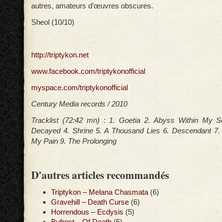
autres, amateurs d’œuvres obscures.
Sheol (10/10)
http://triptykon.net
www.facebook.com/triptykonofficial
myspace.com/triptykonofficial
Century Media records / 2010
Tracklist (72:42 mn) : 1. Goetia 2. Abyss Within My S
Decayed 4. Shrine 5. A Thousand Lies 6. Descendant 7.
My Pain 9. The Prolonging
D'autres articles recommandés
Triptykon – Melana Chasmata
(6)
Gravehill – Death Curse
(6)
Horrendous – Ecdysis
(5)
Byfrost – Of Death
(5)