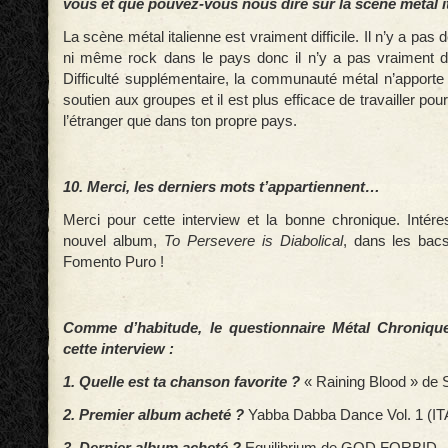
vous et que pouvez-vous nous dire sur la scène métal i
La scène métal italienne est vraiment difficile. Il n’y a pas 
ni même rock dans le pays donc il n’y a pas vraiment d
Difficulté supplémentaire, la communauté métal n’apport
soutien aux groupes et il est plus efficace de travailler po
l’étranger que dans ton propre pays.
10. Merci, les derniers mots t’appartiennent…
Merci pour cette interview et la bonne chronique. Intér
nouvel album,
To Persevere is Diabolical
, dans les bac
Fomento Puro !
Comme d’habitude, le questionnaire Métal Chroniqu
cette interview :
1. Quelle est ta chanson favorite ?
« Raining Blood » d
2. Premier album acheté ?
Yabba Dabba Dance Vol. 1 (IT
3. Dernier album acheté ?
Equilibrium de GOD FORBID