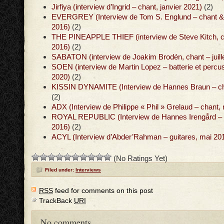
Jirfiya (interview d’Ingrid – chant, janvier 2021)
(2)
EVERGREY (Interview de Tom S. Englund – chant & g
2016)
(2)
THE PINEAPPLE THIEF (interview de Steve Kitch, cl
2016)
(2)
SABATON (interview de Joakim Brodén, chant – juill
SOEN (interview de Martin Lopez – batterie et perc
2020)
(2)
KISSIN DYNAMITE (Interview de Hannes Braun – chan
(2)
ADX (Interview de Philippe « Phil » Grelaud – chant,
ROYAL REPUBLIC (Interview de Hannes Irengård – g
2016)
(2)
ACYL (Interview d’Abder’Rahman – guitares, mai 20
(No Ratings Yet)
Filed under:
Interviews
RSS
feed for comments on this post
TrackBack
URI
No comments