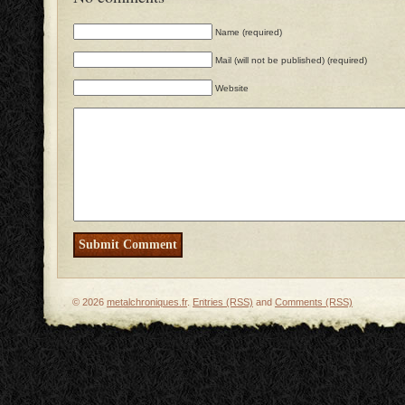
Name (required)
Mail (will not be published) (required)
Website
© 2026
metalchroniques.fr
.
Entries (RSS)
and
Comments (RSS)