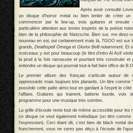
Après avoir consulté Lovecr
un disque d'horror metal ou bien tenter de créer un t
commencer par le line-up, trois guitares et ensuite
particulière attention aux textes inspirés de la poésie noi
bien de la philosophie de Nietzsche. Bien sur, me direz-v
nouveau en soi, oui certainement mais là,
TGOO
est sur l
grands,
Deathspell Omega
et
Glorior Belli
notamment. Et s
morceaux y est pour beaucoup (le titre d'intro Al Azif véri
la prod à la fois ramassée et pourtant très construite et
entendre un disque qui pourrait tout-à-fait faire office de B.
Le premier album des français s'articule autour de s
oppressants mais toujours très planants. Un titre comme "
possède cette patte atmo tout en gardant à l'esprit le côté
l'affaire. Guitares qui trainent, batterie lourde, voix 
programme pour une musique très sombre.
La grille d'écoute reste tout de même accessible pour les n
ce disque ce veut également mélodique (un titre comme 
l'expression). Ceci étant dit, c'est bien de black metal d
franchement, vous ne serez pas déçu à l'écoute de l'opu