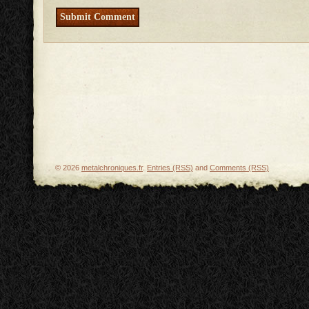
© 2026
metalchroniques.fr
.
Entries (RSS)
and
Comments (RSS)