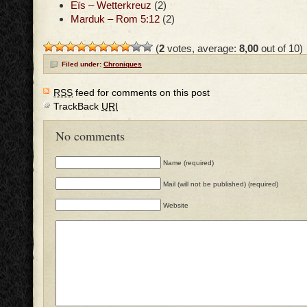
Eïs – Wetterkreuz
(2)
Marduk – Rom 5:12
(2)
(
2
votes, average:
8,00
out of 10)
Filed under:
Chroniques
RSS
feed for comments on this post
TrackBack
URI
No comments
Name (required)
Mail (will not be published) (required)
Website