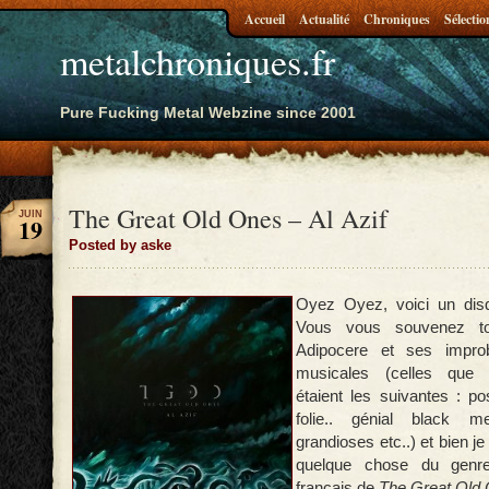
Accueil
Actualité
Chroniques
Sélectio
metalchroniques.fr
Pure Fucking Metal Webzine since 2001
The Great Old Ones – Al Azif
JUIN
19
Posted by aske
Oyez Oyez, voici un disq
Vous vous souvenez to
Adipocere et ses improb
musicales (celles que 
étaient les suivantes : p
folie.. génial black m
grandioses etc..) et bien je 
quelque chose du genre
français de
The Great Old