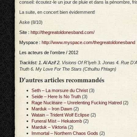
conseil: écoutez-le un jour de pluie et dans la pénombre, fr
La suite, en concert bien évidemment!
Aske (8/10)
Site :
http://thegreatoldonesband.com/
Myspace :
http://www.myspace.com/thegreatoldonesband
Les acteurs de l'ombre / 2012
Tracklist: 1. Al Azif 2.
Visions Of R'lyeh 3. Jonas 4. Rue D'A
Truth 6. My Love For The Stars (Cthulhu Fhtagn)
D'autres articles recommandés
Seth – La morsure du Christ
(3)
Seide – Here Is No Truth
(3)
Rage Nucléaire – Unrelenting Fucking Hatred
(2)
Marduk – Iron Dawn
(2)
Watain – Trident Wolf Eclipse
(2)
Funeral Mist – Hekatomb
(2)
Marduk – Viktoria
(2)
Immortal – Northern Chaos Gods
(2)