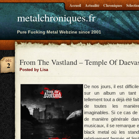
Accueil
Actualité
Chroniques
Sélectio
metalchroniques.fr
Pure Fucking Metal Webzine since 2001
From The Vastland – Temple Of Daeva
DÉC
2
Posted by Lisa
De nos jours, il est difficil
sur un album un tant s
tellement tout a déjà été fait
de toutes les manièr
imaginables. Si ce cas de 
de manière générale dan
musicaux, il se remarque e
black metal où les stan
relativement fermés et lim