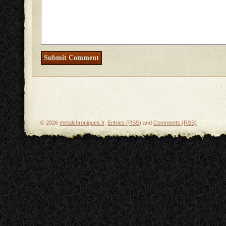
© 2026
metalchroniques.fr
.
Entries (RSS)
and
Comments (RSS)