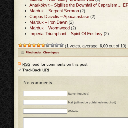
Anarkökvlt – Sigillise the Downfall of Capitalism… E
Marduk – Serpent Sermon
(2)
Corpus Diavolis – Apocatastase
(2)
Marduk – Iron Dawn
(2)
Marduk – Wormwood
(2)
Imperial Triumphant – Spirit Of Ecstasy
(2)
(
1
votes, average:
6,00
out of 10)
Filed under:
Chroniques
RSS
feed for comments on this post
TrackBack
URI
No comments
Name (required)
Mail (will not be published) (required)
Website