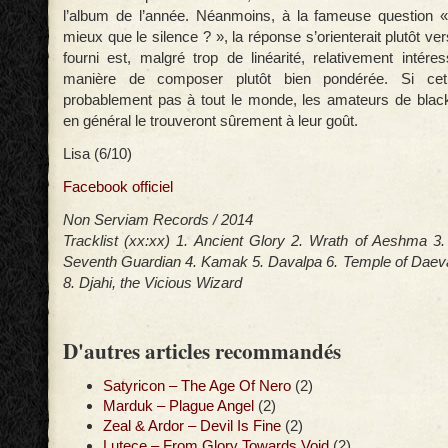
l’album de l’année. Néanmoins, à la fameuse question «
mieux que le silence ? », la réponse s’orienterait plutôt vers
fourni est, malgré trop de linéarité, relativement intér
manière de composer plutôt bien pondérée. Si cet
probablement pas à tout le monde, les amateurs de blac
en général le trouveront sûrement à leur goût.
Lisa (6/10)
Facebook officiel
Non Serviam Records / 2014
Tracklist (xx:xx) 1. Ancient Glory 2. Wrath of Aeshma 3. 
Seventh Guardian 4. Kamak 5. Davalpa 6. Temple of Daeva
8. Djahi, the Vicious Wizard
D'autres articles recommandés
Satyricon – The Age Of Nero
(2)
Marduk – Plague Angel
(2)
Zeal & Ardor – Devil Is Fine
(2)
Lutece – From Glory Towards Void
(2)