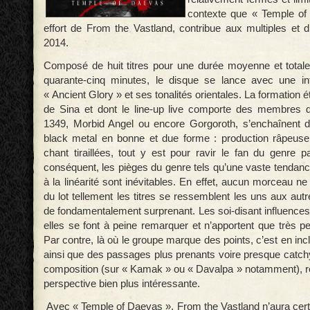
contexte que « Temple of
effort de From the Vastland, contribue aux multiples et d
2014.
Composé de huit titres pour une durée moyenne et total
quarante-cinq minutes, le disque se lance avec une intr
« Ancient Glory » et ses tonalités orientales. La formation 
de Sina et dont le line-up live comporte des membres 
1349, Morbid Angel ou encore Gorgoroth, s’enchaînent d
black metal en bonne et due forme : production râpeuse,
chant tiraillées, tout y est pour ravir le fan du genre p
conséquent, les pièges du genre tels qu’une vaste tendance
à la linéarité sont inévitables. En effet, aucun morceau ne
du lot tellement les titres se ressemblent les uns aux autr
de fondamentalement surprenant. Les soi-disant influences
elles se font à peine remarquer et n’apportent que très peu
Par contre, là où le groupe marque des points, c’est en in
ainsi que des passages plus prenants voire presque catc
composition (sur « Kamak » ou « Davalpa » notamment), ren
perspective bien plus intéressante.
Avec « Temple of Daevas », From the Vastland n’aura cert