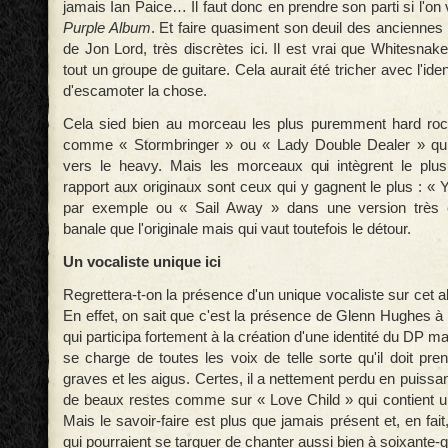
jamais Ian Paice… Il faut donc en prendre son parti si l'on
Purple Album
. Et faire quasiment son deuil des anciennes 
de Jon Lord, très discrètes ici. Il est vrai que Whitesnake
tout un groupe de guitare. Cela aurait été tricher avec l'id
d'escamoter la chose.
Cela sied bien au morceau les plus puremment hard ro
comme « Stormbringer » ou « Lady Double Dealer » qui
vers le heavy. Mais les morceaux qui intègrent le plus
rapport aux originaux sont ceux qui y gagnent le plus : «
par exemple ou « Sail Away » dans une version très é
banale que l'originale mais qui vaut toutefois le détour.
Un vocaliste unique ici
Regrettera-t-on la présence d'un unique vocaliste sur cet 
En effet, on sait que c'est la présence de Glenn Hughes à
qui participa fortement à la création d'une identité du DP ma
se charge de toutes les voix de telle sorte qu'il doit pr
graves et les aigus. Certes, il a nettement perdu en puiss
de beaux restes comme sur « Love Child » qui contient u
Mais le savoir-faire est plus que jamais présent et, en fait
qui pourraient se targuer de chanter aussi bien à soixante-