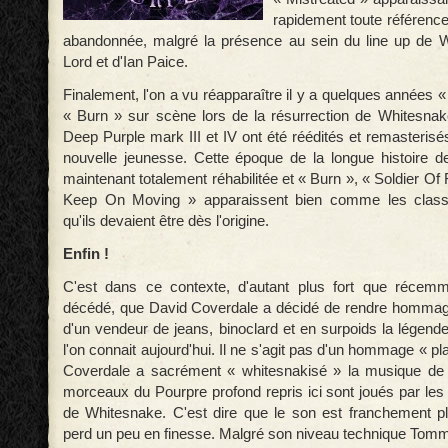
rapidement toute référence
abandonnée, malgré la présence au sein du line up de 
Lord et d'Ian Paice.
Finalement, l'on a vu réapparaître il y a quelques années 
« Burn » sur scène lors de la résurrection de Whitesna
Deep Purple mark III et IV ont été réédités et remasteris
nouvelle jeunesse. Cette époque de la longue histoire 
maintenant totalement réhabilitée et « Burn », « Soldier Of
Keep On Moving » apparaissent bien comme les classi
qu'ils devaient être dès l'origine.
Enfin !
C'est dans ce contexte, d'autant plus fort que récem
décédé, que David Coverdale a décidé de rendre hommage
d'un vendeur de jeans, binoclard et en surpoids la légend
l'on connait aujourd'hui. Il ne s'agit pas d'un hommage « pl
Coverdale a sacrément « whitesnakisé » la musique de
morceaux du Pourpre profond repris ici sont joués par les
de Whitesnake. C'est dire que le son est franchement p
perd un peu en finesse. Malgré son niveau technique Tomm