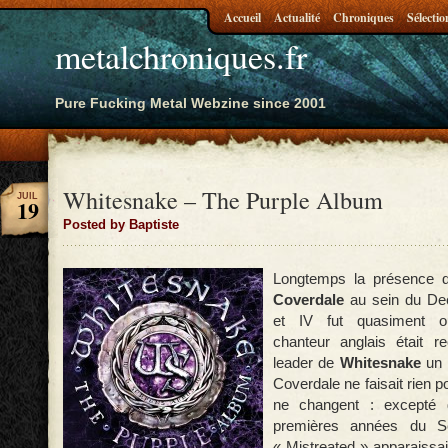
Accueil
Actualité
Chroniques
Sélectio
metalchroniques.fr
Pure Fucking Metal Webzine since 2001
Whitesnake – The Purple Album
JUIL
19
Posted by Baptiste
Longtemps la présence 
Coverdale
au sein du Dee
et IV fut quasiment o
chanteur anglais était 
leader de
Whitesnake
un p
Coverdale ne faisait rien 
ne changent : excepté d
premières années du S
« Mistreated » apparaissait