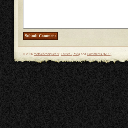
© 2026
metalchroniques.fr
.
Entries (RSS)
and
Comments (RSS)