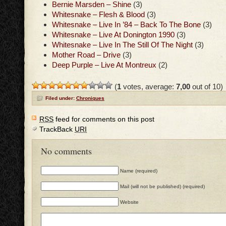
Bernie Marsden – Shine
(3)
Whitesnake – Flesh & Blood
(3)
Whitesnake – Live In ’84 – Back To The Bone
(3)
Whitesnake – Live At Donington 1990
(3)
Whitesnake – Live In The Still Of The Night
(3)
Mother Road – Drive
(3)
Deep Purple – Live At Montreux
(2)
(
1
votes, average:
7,00
out of 10)
Filed under:
Chroniques
RSS
feed for comments on this post
TrackBack
URI
No comments
Name (required)
Mail (will not be published) (required)
Website