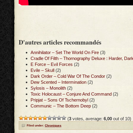
D'autres articles recommandés
Annihilator – Set The World On Fire
(3)
Cradle Of Filth – Thornography Deluxe : Harder, Dark
E Force – Evil Forces
(2)
Evile – Skull
(2)
Dark Order – Cold War Of The Condor
(2)
Dew Scented – Intermination
(2)
Sylosis – Monolith
(2)
Toxic Holocaust – Conjure And Command
(2)
Pripjat – Sons Of Tschernobyl
(2)
Communic – The Bottom Deep
(2)
(
3
votes, average:
6,00
out of 10)
Filed under:
Chroniques