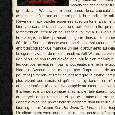
Society
fait défiler ses titr
griffe de Jeff Waters, qui n'a rien perdu de sa capacité à
assassins, côté son et technique, l'album brille de mi
Revenge », aux paroles assénées avec un ton malsain et un
bien vite dans le crane, avec une pelletée de riffs qui ren
forcément on l'écoute en poussant le volume à 11. Bien sûr, 
la nostalgie, un titre qui aurait pu figurer dans un album d
80. Un « Snap » tabasse avec conviction, mais tout de 
effort discographique manque un peu d'arguments au delà 
la légende vivante du metal canadien. Jeff Waters parvient 
rien perdu de son talent d'exécution, sur le plan technique 
les compos ne respirent pas la nouveauté, même l'énergiqu
Narcotic Avenue » ne masque pas l'impression de tou
pourtant j'aimerais affirmer haut et fort que le mythe Jeff 
plus vivant que jamais et qu'il est un guitariste inspiré
acquerir l'intégralité de sa discographie maintenant et tout 
Il a beau être un personnage attachant et talentueux, n
qui recycle et qui ressasse, et qui se termine comme un s
dégonfle avec une power ballade indigente dont lui seul a le 
lourdingue sur l'album
Set The World On Fire
, ça l'est to
Un album putôt énergique, qui plaira sans doute aux fans