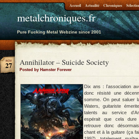
Accueil
Actualité
Chroniques
Sélectio
metalchroniques.fr
Pure Fucking Metal Webzine since 2001
Annihilator – Suicide Society
NOV
27
Posted by Hamster Forever
Dix ans : l'association 
donc résisté une décenn
somme. On peut saluer la
Waters, guitariste émerit
talents au service d'Ann
espérait que cela dur
retrouve donc désormai
chant et à la guitare (ça fa
1997), totalement maît