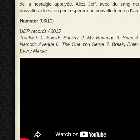
de la nostalgie appuyée. Allez Jeff, avec du sang ne
nouvelles idées, on peut espérer une nouvelle tuerie à l'ave
Hamster
(06/10)
UDR records / 2015
Tracklist: 1. Suicide Society 2. My Revenge 3. Snap 4.
Narcotic Avenue 6. The One You Serve 7. Break, Enter 
Every Minute