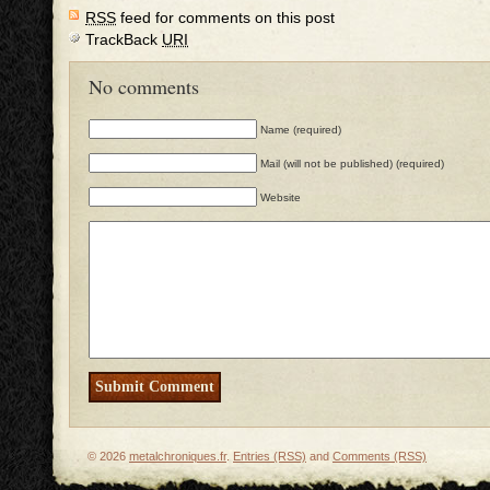
RSS
feed for comments on this post
TrackBack
URI
No comments
Name (required)
Mail (will not be published) (required)
Website
© 2026
metalchroniques.fr
.
Entries (RSS)
and
Comments (RSS)