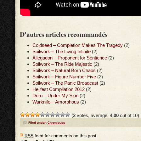
D'autres articles recommandés
Coldseed – Completion Makes The Tragedy
(2)
Soilwork – The Living Infinite
(2)
Allegaeon – Proponent for Sentience
(2)
Soilwork – The Ride Majestic
(2)
Soilwork – Natural Born Chaos
(2)
Soilwork – Figure Number Five
(2)
Soilwork – The Panic Broadcast
(2)
Hellfest Compilation 2012
(2)
Doro – Under My Skin
(2)
Warknife – Amorphous
(2)
(
2
votes, average:
4,00
out of 10)
Filed under:
Chroniques
RSS
feed for comments on this post