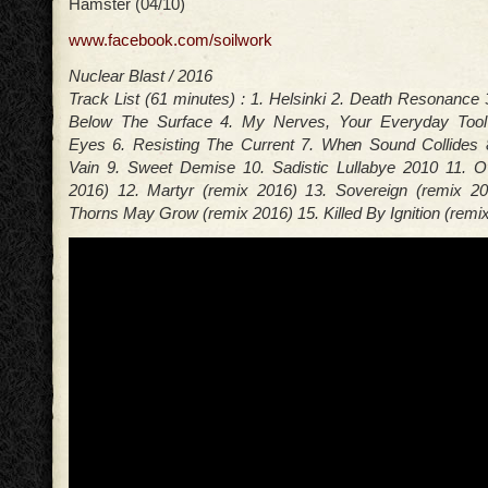
Hamster (04/10)
www.facebook.com/soilwork
Nuclear Blast / 2016
Track List (61 minutes) : 1. Helsinki 2. Death Resonance
Below The Surface 4. My Nerves, Your Everyday Tool
Eyes 6. Resisting The Current 7. When Sound Collides 8
Vain 9. Sweet Demise 10. Sadistic Lullabye 2010 11. O
2016) 12. Martyr (remix 2016) 13. Sovereign (remix 2
Thorns May Grow (remix 2016) 15. Killed By Ignition (remi