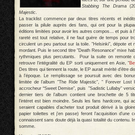
Stabbing The Drama
(
Majestic
.
La tracklist commence par deux titres récents et inédits,
passer la pilule auprès des fans, qui ont pour la plupa
éditions limitées pour avoir les autres compos… et puis à l'
rareté est tout relative, il ne faut guère de temps pour tro
circulent un peu partout sur la toile. "Helsinki", dépote 
mordant. Puis le second titre "Death Resonance" mixe hab
rythmiques plus percutants. Pour la suite on remonte 
retrouve l'intégralité du EP sorti uniquement en Asie, "
Be
Des titres qui tiennent la route, le EP aurait mérité d'être 
à l'époque. Le remplissage se poursuit avec des bonus 
limitée de l'album "The Ride Majestic", " Forever Lost I
accrocheur “Sweet Demise", puis "Sadistic Lullaby" versio
dernier tiers de l'album contient une brochette de 5 ti
l'intéret est bien moindre. Seuls les fans hardcore, qui ac
seraient capables d'acheter tout produit dérivé à la gloi
papier toilettes et j'en passe) feront l'acquisition d'une c
connaissent sans doute déjà la quasi totalité du contenu. Int
somme.