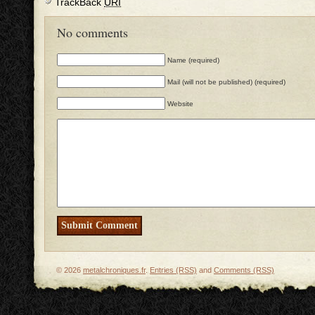
TrackBack
URI
No comments
Name (required)
Mail (will not be published) (required)
Website
© 2026
metalchroniques.fr
.
Entries (RSS)
and
Comments (RSS)