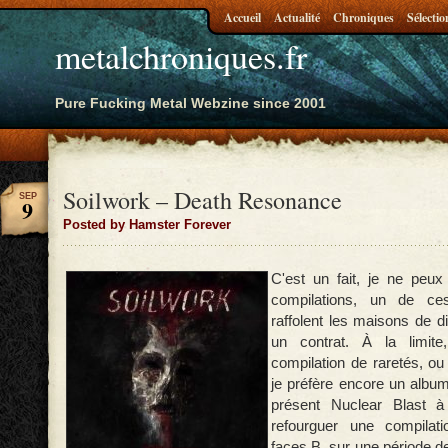
Accueil
Actualité
Chroniques
Sélectio
metalchroniques.fr
Pure Fucking Metal Webzine since 2001
Soilwork – Death Resonance
SEP
9
Posted by Hamster Forever
C'est un fait, je ne peux
compilations, un de ce
raffolent les maisons de d
un contrat. À la limit
compilation de raretés, ou 
je préfère encore un album
présent Nuclear Blast 
refourguer une compilat
faces B, sur une période d