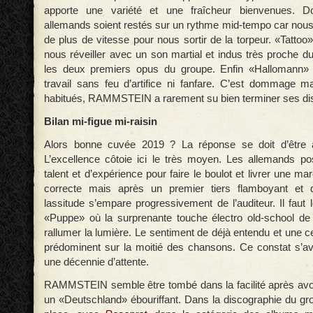
apporte une variété et une fraîcheur bienvenues.
allemands soient restés sur un rythme mid-tempo car nous
de plus de vitesse pour nous sortir de la torpeur. «Tatto
nous réveiller avec un son martial et indus très proche d
les deux premiers opus du groupe. Enfin «Hallomann» s
travail sans feu d’artifice ni fanfare. C’est dommage
habitués, RAMMSTEIN a rarement su bien terminer ses di
Bilan mi-figue mi-raisin
Alors bonne cuvée 2019 ? La réponse se doit d’être 
L’excellence côtoie ici le très moyen. Les allemands p
talent et d’expérience pour faire le boulot et livrer une m
correcte mais après un premier tiers flamboyant et d
lassitude s’empare progressivement de l’auditeur. Il faut
«Puppe» où la surprenante touche électro old-school d
rallumer la lumière. Le sentiment de déjà entendu et une ce
prédominent sur la moitié des chansons. Ce constat s’a
une décennie d’attente.
RAMMSTEIN semble être tombé dans la facilité après avo
un «Deutschland» ébouriffant. Dans la discographie du gr