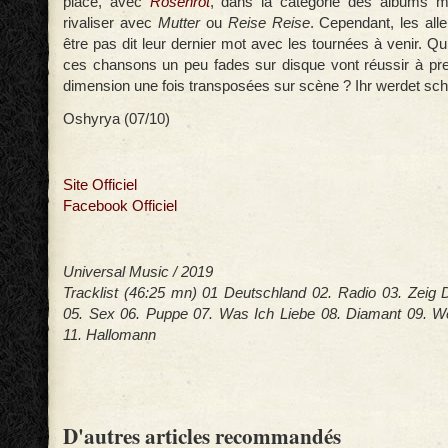
place, avec
Rosenrot
, dans la catégorie des albums m
rivaliser avec
Mutter
ou
Reise Reise
. Cependant, les all
être pas dit leur dernier mot avec les tournées à venir. Qui
ces chansons un peu fades sur disque vont réussir à pr
dimension une fois transposées sur scène ? Ihr werdet sc
Oshyrya (07/10)
Site Officiel
Facebook Officiel
Universal Music / 2019
Tracklist (46:25 mn) 01 Deutschland 02. Radio 03. Zeig 
05. Sex 06. Puppe 07. Was Ich Liebe 08. Diamant 09. We
11. Hallomann
D'autres articles recommandés