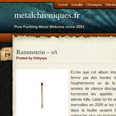
Accueil
Actualité
Chroniques
Sélectio
metalchroniques.fr
Pure Fucking Metal Webzine since 2001
Rammstein – s/t
MAI
19
Posted by Oshyrya
Ecrire que cet album éta
ferme par des hordes d
l’euphémisme ou de la 
années de silence discog
forcément les appétits 
attente folle.
Liebe ist für a
merveilles en 2009 et les
dans la foulée avaient f
même les plus récalcitrants.