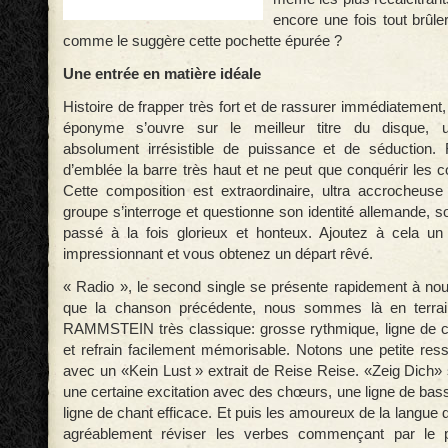
encore une fois tout brûl
comme le suggère cette pochette épurée ?
Une entrée en matière idéale
Histoire de frapper très fort et de rassurer immédiatemen
éponyme s’ouvre sur le meilleur titre du disque, 
absolument irrésistible de puissance et de séductio
d’emblée la barre très haut et ne peut que conquérir les 
Cette composition est extraordinaire, ultra accrocheuse 
groupe s’interroge et questionne son identité allemande, 
passé à la fois glorieux et honteux. Ajoutez à cela un
impressionnant et vous obtenez un départ rêvé.
« Radio », le second single se présente rapidement à nou
que la chanson précédente, nous sommes là en terra
RAMMSTEIN très classique: grosse rythmique, ligne de c
et refrain facilement mémorisable. Notons une petite ress
avec un «Kein Lust » extrait de Reise Reise. «Zeig Dich»
une certaine excitation avec des chœurs, une ligne de bas
ligne de chant efficace. Et puis les amoureux de la langue
agréablement réviser les verbes commençant par le p