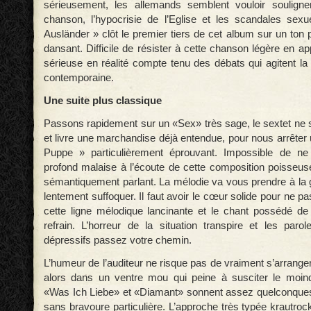
sérieusement, les allemands semblent vouloir souligner
chanson, l’hypocrisie de l’Eglise et les scandales sexue
Ausländer » clôt le premier tiers de cet album sur un ton p
dansant. Difficile de résister à cette chanson légère en 
sérieuse en réalité compte tenu des débats qui agitent la
contemporaine.
Une suite plus classique
Passons rapidement sur un «Sex» très sage, le sextet ne s
et livre une marchandise déjà entendue, pour nous arrêter 
Puppe » particulièrement éprouvant. Impossible de ne
profond malaise à l’écoute de cette composition poisseu
sémantiquement parlant. La mélodie va vous prendre à la g
lentement suffoquer. Il faut avoir le cœur solide pour ne pa
cette ligne mélodique lancinante et le chant possédé d
refrain. L’horreur de la situation transpire et les paro
dépressifs passez votre chemin.
L’humeur de l’auditeur ne risque pas de vraiment s’arranger
alors dans un ventre mou qui peine à susciter le moin
«Was Ich Liebe» et «Diamant» sonnent assez quelconques
sans bravoure particulière. L’approche très typée krautro