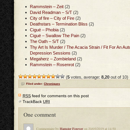
Rammstein – Zeit
(2)
David Readman – S/T
(2)
City of fire – City of Fire
(2)
Deathstars – Termination Bliss
(2)
Ciguë – Phobia
(2)
Ciguë – Swallow The Pain
(2)
The Oath – S/T
(2)
Thy Art Is Murder / The Acacia Strain / Fit For An Au
Depression Sessions
(2)
Megaherz – Zombieland
(2)
Rammstein – Rosenrot
(2)
(
5
votes, average:
8,20
out of 10)
Filed under:
Chroniques
RSS
feed for comments on this post
TrackBack
URI
One comment
Commentaire by
Hamster Forever
on 20/05/2019 at 14:50