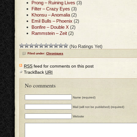
Prong – Ruining Lives
(3)
Filter – Crazy Eyes
(3)
Khonsu – Anomalia
(2)
Emil Bulls – Phoenix
(2)
Bonfire – Double X
(2)
Rammstein – Zeit
(2)
(No Ratings Yet)
Filed under:
Chroniques
RSS
feed for comments on this post
TrackBack
URI
No comments
Name (required)
Mail (will not be published) (required)
Website