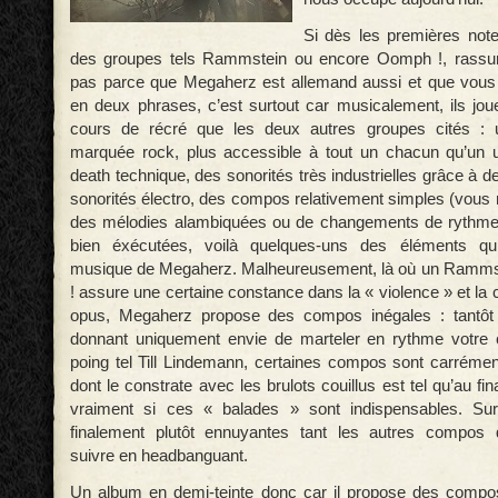
Si dès les premières not
des groupes tels Rammstein ou encore Oomph !, rassur
pas parce que Megaherz est allemand aussi et que vous 
en deux phrases, c’est surtout car musicalement, ils j
cours de récré que les deux autres groupes cités : 
marquée rock, plus accessible à tout un chacun qu’un u
death technique, des sonorités très industrielles grâce à
sonorités électro, des compos relativement simples (vous 
des mélodies alambiquées ou de changements de rythme
bien éxécutées, voilà quelques-uns des éléments qui
musique de Megaherz. Malheureusement, là où un Ramm
! assure une certaine constance dans la « violence » et la
opus, Megaherz propose des compos inégales : tantôt 
donnant uniquement envie de marteler en rythme votre 
poing tel Till Lindemann, certaines compos sont carréme
dont le constrate avec les brulots couillus est tel qu’au f
vraiment si ces « balades » sont indispensables. Surt
finalement plutôt ennuyantes tant les autres compos
suivre en headbanguant.
Un album en demi-teinte donc car il propose des compo