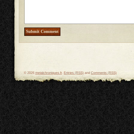
© 2026
metalchroniques.fr
.
Entries (RSS)
and
Comments (RSS)