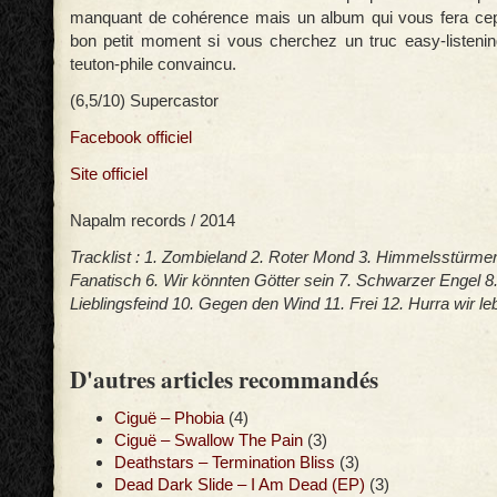
manquant de cohérence mais un album qui vous fera ce
bon petit moment si vous cherchez un truc easy-listeni
teuton-phile convaincu.
(6,5/10) Supercastor
Facebook officiel
Site officiel
Napalm records / 2014
Tracklist : 1. Zombieland 2. Roter Mond 3. Himmelsstürmer
Fanatisch 6. Wir könnten Götter sein 7. Schwarzer Engel 8
Lieblingsfeind 10. Gegen den Wind 11. Frei 12. Hurra wir l
D'autres articles recommandés
Ciguë – Phobia
(4)
Ciguë – Swallow The Pain
(3)
Deathstars – Termination Bliss
(3)
Dead Dark Slide – I Am Dead (EP)
(3)