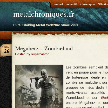
Accueil
Actualité
Chroniques
Sélectio
metalchroniques.fr
Pure Fucking Metal Webzine since 2001
Megaherz – Zombieland
NOV
26
Posted by supercastor
Les zombies semblent dé
vent en poupe pour le mo
de forteresse idéale en
zombie se multiplient su
groupes de métal dédient
morts-vivants assoiffés
Warmblood et son
God
encore Megaherz et so
nous occupe aujourd’hui.