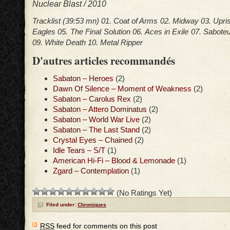
Nuclear Blast / 2010
Tracklist (39:53 mn) 01. Coat of Arms 02. Midway 03. Upri
Eagles 05. The Final Solution 06. Aces in Exile 07. Sabot
09. White Death 10. Metal Ripper
D'autres articles recommandés
Sabaton – Heroes
(2)
Dawn Of Silence – Moment of Weakness
(2)
Sabaton – Carolus Rex
(2)
Sabaton – Attero Dominatus
(2)
Sabaton – World War Live
(2)
Sabaton – The Last Stand
(2)
Crystal Eyes – Chained
(2)
Idle Tears – S/T
(1)
American Hi-Fi – Blood & Lemonade
(1)
Zgard – Contemplation
(1)
(No Ratings Yet)
Filed under:
Chroniques
RSS
feed for comments on this post