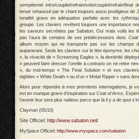
sempiternel intro/couplet/refrain/solo/couplet/refrain/fin
tenue rehaussé par le chant toujours aussi prodigieux de 
tonalité grave en adéquation parfaite avec les rythmiq
groupe. Les claviers revêtent toujours une importance no
les saveurs sécrétées par Sabaton. Oui mais voilà les t
pas l'aura de certains de ses prédécesseurs donc
Coat
album moyen qui ne transporte pas sur les champs d
auparavant. Seuls les claviers sur le titre éponyme, les ch
», la vivacité de « Screaming Eagles », la dextérité déplo
» peuvent faire dresser l'oreille à contrario on ne retire r
», du mid-tempo « The Final Solution » et ses claviers
eighties « White Death » ou d'un « Metal Ripper » sans âm
Alors pour répondre à mes premières interrogations, je vo
est en manque grave d'inspiration sur
Coat of Arms
. Espér
l'avenir leur sera plus radieux parce que là il y a de quoi s'in
Clayman (05/10)
Site Officiel:
http://www.sabaton.net/
MySpace Officiel:
http://www.myspace.com/sabaton