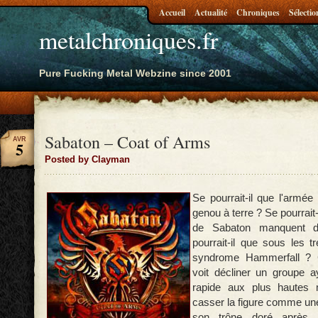
Accueil
Actualité
Chroniques
Sélectio
metalchroniques.fr
Pure Fucking Metal Webzine since 2001
Sabaton – Coat of Arms
AVR
5
Posted by Clayman
Se pourrait-il que l'armé
genou à terre ? Se pourrait-
de Sabaton manquent d'
pourrait-il que sous les t
syndrome Hammerfall ? 
voit décliner un groupe 
rapide aux plus hautes
casser la figure comme un
son trône doré après d