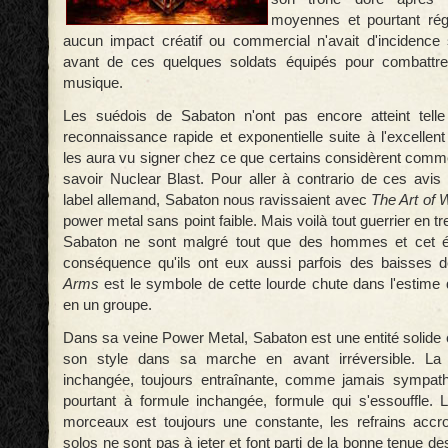
moyennes et pourtant ré
aucun impact créatif ou commercial n'avait d'incidence
avant de ces quelques soldats équipés pour combattre
musique.
Les suédois de Sabaton n'ont pas encore atteint tell
reconnaissance rapide et exponentielle suite à l'excellen
les aura vu signer chez ce que certains considèrent comme
savoir Nuclear Blast. Pour aller à contrario de ces avis 
label allemand, Sabaton nous ravissaient avec
The Art of 
power metal sans point faible. Mais voilà tout guerrier en treil
Sabaton ne sont malgré tout que des hommes et cet ét
conséquence qu'ils ont eux aussi parfois des baisses 
Arms
est le symbole de cette lourde chute dans l'estime 
en un groupe.
Dans sa veine Power Metal, Sabaton est une entité solide 
son style dans sa marche en avant irréversible. La
inchangée, toujours entraînante, comme jamais sympath
pourtant à formule inchangée, formule qui s'essouffle.
morceaux est toujours une constante, les refrains accroch
solos ne sont pas à jeter et font parti de la bonne tenue d