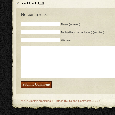
TrackBack
URI
No comments
Name (required)
Mail (will not be published) (required)
Website
© 2026
metalchroniques.fr
.
Entries (RSS)
and
Comments (RSS)