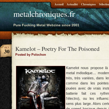
Accueil
Actualité
Chroniques
Sélectio
metalchroniques.fr
Pure Fucking Metal Webzine since 2001
Kamelot – Poetry For The Poisoned
OCT
30
Posted by Polochon
Kamelot nous propose là
metal mélodique… modern
très, très variées, dans l
comme dans les pointes
jouées avec de vrais inst
batterie fait ces ryth
l'électro), ou les influe
sens plus large. Alors certe
de speed basique depuis t