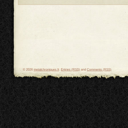
© 2026
metalchroniques.fr
.
Entries (RSS)
and
Comments (RSS)