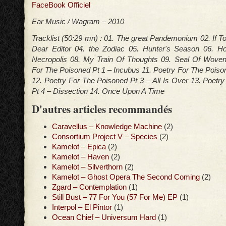
FaceBook Officiel
Ear Music / Wagram – 2010
Tracklist (50:29 mn) : 01. The great Pandemonium 02. If
Dear Editor 04. the Zodiac 05. Hunter's Season 06. Ho
Necropolis 08. My Train Of Thoughts 09. Seal Of Woven
For The Poisoned Pt 1 – Incubus 11. Poetry For The Poiso
12. Poetry For The Poisoned Pt 3 – All Is Over 13. Poetr
Pt 4 – Dissection 14. Once Upon A Time
D'autres articles recommandés
Caravellus – Knowledge Machine
(2)
Consortium Project V – Species
(2)
Kamelot – Epica
(2)
Kamelot – Haven
(2)
Kamelot – Silverthorn
(2)
Kamelot – Ghost Opera The Second Coming
(2)
Zgard – Contemplation
(1)
Still Bust – 77 For You (57 For Me) EP
(1)
Interpol – El Pintor
(1)
Ocean Chief – Universum Hard
(1)