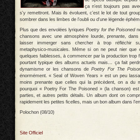
ça n'est toujours pas ave
s'y remettront. Mais ils évoluent, c'est le lot de tout gro
sombrer dans les limbes de l'oubli ou d'une légende éphém
Plus que des envolées lyriques
Poetry for the Poisoned
no
chansons avec une atmosphère lourde, prenante, dans la
laisser immerger sans chercher à trop réfléchir s
metaphysico-musicales. Même si on ne peut nier que 
quelques faiblesses, à commencer par la production trop fro
pourtant typique des albums actuels mais… ça fait per
dynamisme or les chansons de
Poetry For The Poiso
énormément. « Seal of Woven Years » est un peu lassant
moins prenante que celles qui la précèdent, on a du
pourquoi « Poetry For The Poisoned » (la chanson) est 
parties, et autres petits détails. Un album dont on compr
rapidement les petites ficelles, mais un bon album dans l'
Polochon (08/10)
Site Officiel