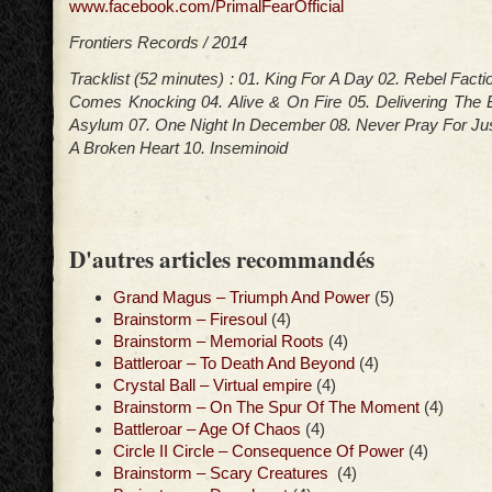
www.facebook.com/PrimalFearOfficial
Frontiers Records / 2014
Tracklist (52 minutes) :
01. King For A Day
02. Rebel Fact
Comes Knocking
04. Alive & On Fire
05. Delivering The
Asylum
07. One Night In December
08. Never Pray For Ju
A Broken Heart
10. Inseminoid
D'autres articles recommandés
Grand Magus – Triumph And Power
(5)
Brainstorm – Firesoul
(4)
Brainstorm – Memorial Roots
(4)
Battleroar – To Death And Beyond
(4)
Crystal Ball – Virtual empire
(4)
Brainstorm – On The Spur Of The Moment
(4)
Battleroar – Age Of Chaos
(4)
Circle II Circle – Consequence Of Power
(4)
Brainstorm – Scary Creatures
(4)