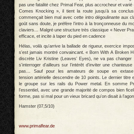
pas une fatalité chez Primal Fear, plus
accrocheur et vari
Comes Knocking », il tient la
route jusqu'à sa conclus
commençait bien
mal avec cette intro dégoulinante aux 
goût sans doute, je préfère l'intro à la
tronçonneuse du mo
claviers… Malgré une structure très
classique « Never Pra
efficace, et incite à
taper du pied en cadence
Hélas, voilà qu'arrive la ballade de rigueur, exercice imp
s'est jamais montré convaincant. « Born With A
Broken He
discrète Liv Kristine (Leaves'
Eyes), ne va pas changer 
s'interroger d'ailleurs sur
l'intérêt d'inviter une chanteus
pas… Sauf
pour les amateurs de soupe en extase 
tension
artérielle descendre de 10 points. Le dernier titr
le
groupe sur les rails du Power metal.
En somme Pri
l'essentiel, avec une grande majorité
de compos bien fice
forme, pas si mal pour
un vieux bricard qu'on disait à l'agon
Hamster (07,5/10)
www.primalfear.de