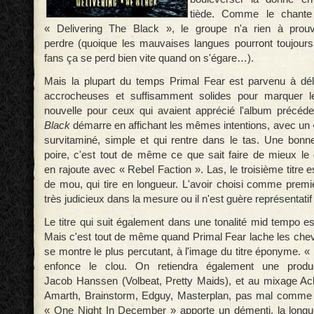
tiède. Comme le chante 
« Delivering The
Black », le groupe n'a rien à prouv
perdre
(quoique les mauvaises langues pourront toujour
fans ça se perd bien vite quand on s'égare…).
Mais
la plupart du temps Primal Fear est parvenu à dé
accrocheuses et suffisamment solides pour marquer 
nouvelle pour ceux qui avaient apprécié
l'album précéd
Black
démarre en affichant les
mêmes intentions, avec un 
survitaminé, simple
et qui rentre dans le tas. Une bonn
poire, c'est tout de
même ce que sait faire de mieux le 
en
rajoute avec « Rebel Faction ». Las, le troisième titre 
de mou, qui tire en longueur. L'avoir choisi
comme premier
très judicieux dans la mesure
ou il n'est guère représentatif
Le titre qui suit également dans une tonalité mid tempo e
Mais c'est tout de même quand Primal Fear
lache les che
se montre le plus percutant,
à l'image du titre éponyme. 
enfonce le clou.
On retiendra également une produ
Jacob
Hanssen (Volbeat, Pretty Maids), et au mixage A
Amarth, Brainstorm, Edguy, Masterplan, pas mal comme c
«
One Night In December » apporte un démenti, la long