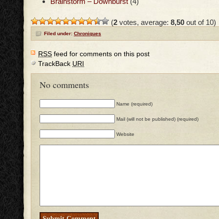
Brainstorm – Downburst
(4)
(
2
votes, average:
8,50
out of 10)
Filed under:
Chroniques
RSS
feed for comments on this post
TrackBack
URI
No comments
Name (required)
Mail (will not be published) (required)
Website