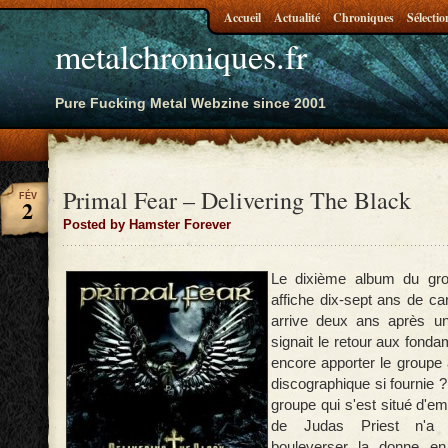
Accueil
Actualité
Chroniques
Sélectio
metalchroniques.fr
Pure Fucking Metal Webzine since 2001
Primal Fear – Delivering The Black
FÉV
2
Posted by Hamster Forever
Le dixième album du gro
affiche dix-sept ans de ca
arrive deux ans après 
signait le retour aux fond
encore
apporter le groupe 
discographique si
fournie ?
groupe qui s'est situé d'e
de Judas Priest n'a 
bouleverser
la donne en 