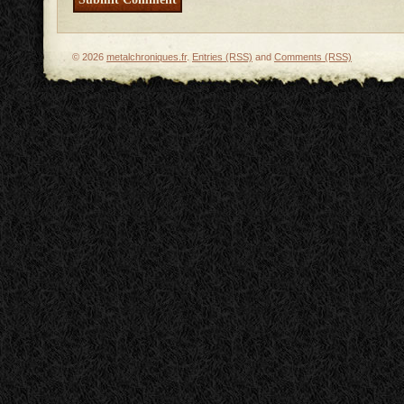
© 2026
metalchroniques.fr
.
Entries (RSS)
and
Comments (RSS)